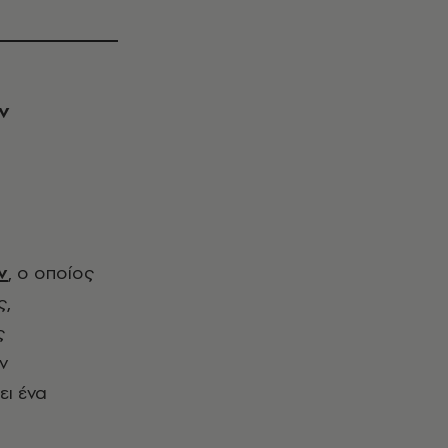
ν
ν
, ο οποίος
ς,
ς
ν
ει ένα