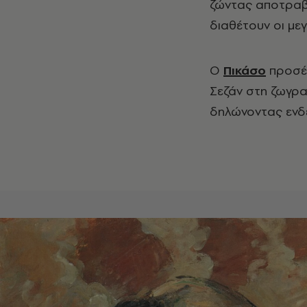
ζώντας αποτραβ
διαθέτουν οι με
Ο
Πικάσο
προσέφ
Σεζάν στη ζωγραφ
δηλώνοντας ενδε