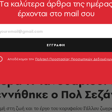
Tα καλύτερα άρθρα της ημέρα
έρχονται στο mail σου
ΕΓΓΡΑΦΗ
του Εμίλ Μπερνάρ © Fine Art Images/Heritage Images via Getty
Αποδέχομαι την
Πολιτική Προστασίας Προσωπικών Δεδομένω
ΕΙΚΑΣΤΙΚΑ
ερα 19 Ιανουαρίου: 
εννήθηκε ο Πολ Σεζά
μή στη ζωή και το έργο του κορυφαίου Γάλλου ζωγ