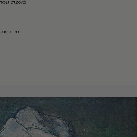
που συχνά
σης του