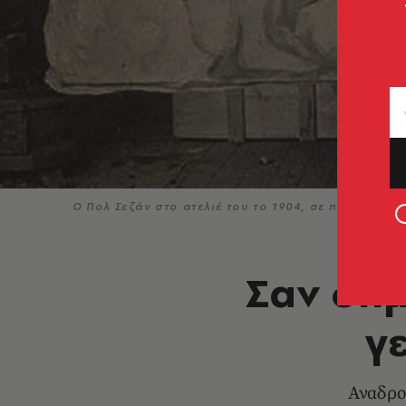
O Πολ Σεζάν στο ατελιέ του το 1904, σε πορτρέτο 
Σαν σήμ
γ
Αναδρο