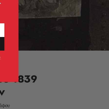
ς
 Images
ν
Το 1839
ν
ράφου