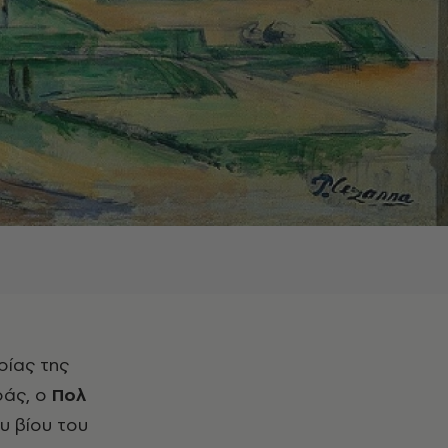
ράς, ο
Πολ
υ βίου του