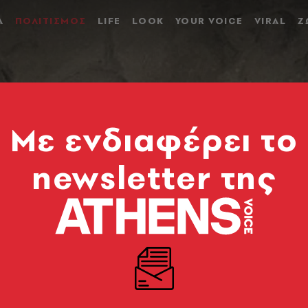
Α
ΠΟΛΙΤΙΣΜΟΣ
LIFE
LOOK
YOUR VOICE
VIRAL
Ζ
Mε ενδιαφέρει το
newsletter της