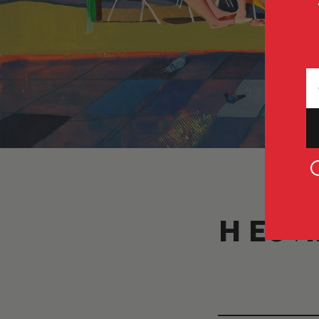
Η Εθνι