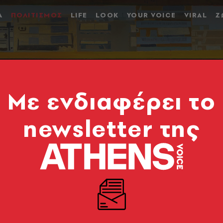
Α
ΠΟΛΙΤΙΣΜΟΣ
LIFE
LOOK
YOUR VOICE
VIRAL
Ζ
Mε ενδιαφέρει το
newsletter της