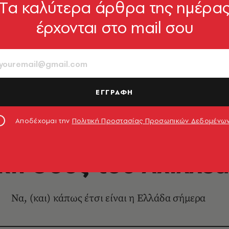
Tα καλύτερα άρθρα της ημέρα
έρχονται στο mail σου
ΕΓΓΡΑΦΗ
Αποδέχομαι την
Πολιτική Προστασίας Προσωπικών Δεδομένω
ΕΙΚΑΣΤΙΚΑ
κή Οδός του Αχιλλέα
Να, (και) κάπως έτσι είναι η Ελλάδα σήμερα