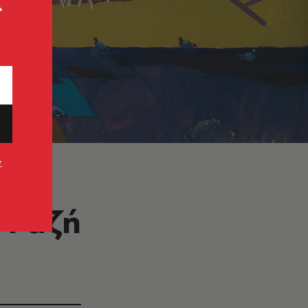
ς
ν
 Ραζή