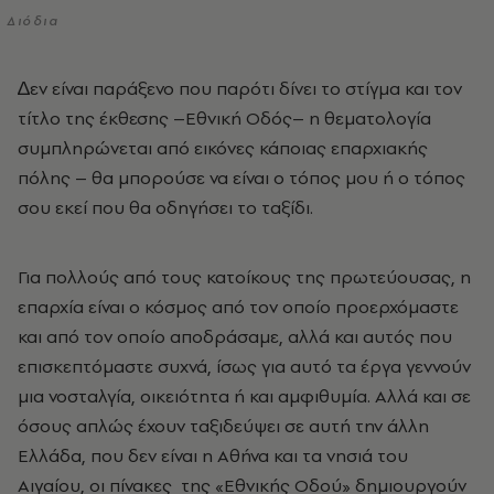
Διόδια
∆εν είναι παράξενο που παρότι δίνει το στίγµα και τον
τίτλο της έκθεσης –Εθνική Οδός– η θεµατολογία
συµπληρώνεται από εικόνες κάποιας επαρχιακής
πόλης – θα µπορούσε να είναι ο τόπος µου ή ο τόπος
σου εκεί που θα οδηγήσει το ταξίδι.
Για πολλούς από τους κατοίκους της πρωτεύουσας, η
επαρχία είναι ο κόσµος από τον οποίο προερχόµαστε
και από τον οποίο αποδράσαµε, αλλά και αυτός που
επισκεπτόµαστε συχνά, ίσως για αυτό τα έργα γεννούν
µια νοσταλγία, οικειότητα ή και αµφιθυµία. Αλλά και σε
όσους απλώς έχουν ταξιδεύψει σε αυτή την άλλη
Ελλάδα, που δεν είναι η Αθήνα και τα νησιά του
Αιγαίου, οι πίνακες της «Εθνικής Οδού» δηµιουργούν