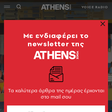
VOICE RADIO
Mε ενδιαφέρει το
newsletter της
Tα καλύτερα άρθρα της ημέρας έρχονται
στο mail σου