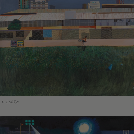
Η Σούζα