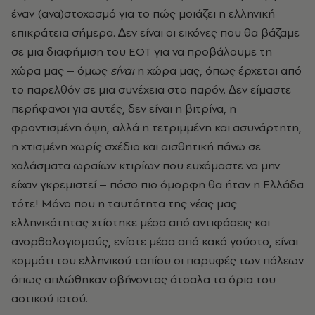
έναν (ανα)στοχασµό για το πώς µοιάζει η ελληνική
επικράτεια σήµερα. ∆εν είναι οι εικόνες που θα βάζαµε
σε µια διαφήµιση του ΕΟΤ για να προβάλουµε τη
χώρα µας – όµως
είναι
η χώρα µας, όπως έρχεται από
το παρελθόν σε µια συνέχεια στο παρόν. ∆εν είµαστε
περήφανοι για αυτές, δεν είναι η βιτρίνα, η
φροντισµένη όψη, αλλά η τετριµµένη και ασυνάρτητη,
η χτισµένη χωρίς σχέδιο και αισθητική πάνω σε
χαλάσµατα ωραίων κτιρίων που ευχόµαστε να µην
είχαν γκρεµιστεί – πόσο πιο όµορφη θα ήταν η Ελλάδα
τότε! Μόνο που η ταυτότητα της νέας µας
ελληνικότητας χτίστηκε µέσα από αντιφάσεις και
ανορθολογισµούς, ενίοτε µέσα από κακό γούστο, είναι
κοµµάτι του ελληνικού τοπίου οι παρυφές των πόλεων
όπως απλώθηκαν σβήνοντας άτσαλα τα όρια του
αστικού ιστού.