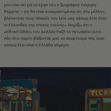
µου είχε πει για το έργο του ο ζωγράφος Γιώργος
Ρόρρης – ότι θα είναι ευχαριστηµένος αν, στο µέλλον,
βλέποντας τους πίνακές του λένε «να, κάπως έτσι ήταν
οι Ελληνίδες της εποχής εκείνης». Νοµίζω ότι η
«Εθνική Οδός» του Αχιλλέα Ραζή το πετυχαίνει αυτό
ήδη στο παρόν βάζοντάς µας να σκεφτούµε: Να, (και)
κάπως έτσι είναι η Ελλάδα σήµερα.