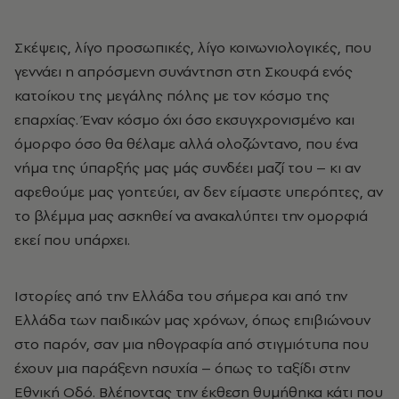
Σκέψεις, λίγο προσωπικές, λίγο κοινωνιολογικές, που
γεννάει η απρόσµενη συνάντηση στη Σκουφά ενός
κατοίκου της µεγάλης πόλης µε τον κόσµο της
επαρχίας. Έναν κόσµο όχι όσο εκσυγχρονισµένο και
όµορφο όσο θα θέλαµε αλλά ολοζώντανο, που ένα
νήµα της ύπαρξής µας µάς συνδέει µαζί του – κι αν
αφεθούµε µας γοητεύει, αν δεν είµαστε υπερόπτες, αν
το βλέµµα µας ασκηθεί να ανακαλύπτει την οµορφιά
εκεί που υπάρχει.
Ιστορίες από την Ελλάδα του σήµερα και από την
Ελλάδα των παιδικών µας χρόνων, όπως επιβιώνουν
στο παρόν, σαν µια ηθογραφία από στιγµιότυπα που
έχουν µια παράξενη ησυχία – όπως το ταξίδι στην
Εθνική Οδό. Βλέποντας την έκθεση θυµήθηκα κάτι που