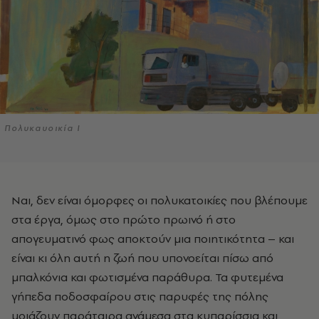
Πολυκαυοικία Ι
Ναι, δεν είναι όµορφες οι πολυκατοικίες που βλέπουµε
στα έργα, όµως στο πρώτο πρωινό ή στο
απογευµατινό φως αποκτούν µια ποιητικότητα – και
είναι κι όλη αυτή η ζωή που υπονοείται πίσω από
µπαλκόνια και φωτισµένα παράθυρα. Τα φυτεµένα
γήπεδα ποδοσφαίρου στις παρυφές της πόλης
µοιάζουν παράταιρα ανάµεσα στα κυπαρίσσια και