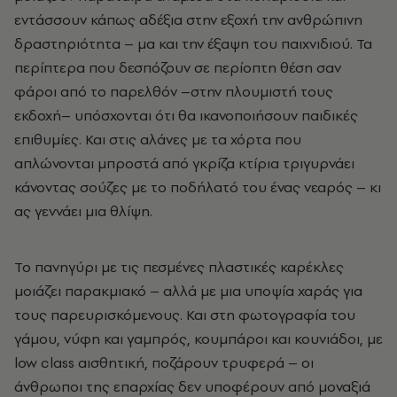
εντάσσουν κάπως αδέξια στην εξοχή την ανθρώπινη
δραστηριότητα – µα και την έξαψη του παιχνιδιού. Τα
περίπτερα που δεσπόζουν σε περίοπτη θέση σαν
φάροι από το παρελθόν –στην πλουµιστή τους
εκδοχή– υπόσχονται ότι θα ικανοποιήσουν παιδικές
επιθυµίες. Και στις αλάνες µε τα χόρτα που
απλώνονται µπροστά από γκρίζα κτίρια τριγυρνάει
κάνοντας σούζες µε το ποδήλατό του ένας νεαρός – κι
ας γεννάει µια θλίψη.
Το πανηγύρι µε τις πεσµένες πλαστικές καρέκλες
µοιάζει παρακµιακό – αλλά µε µια υποψία χαράς για
τους παρευρισκόµενους. Και στη φωτογραφία του
γάµου, νύφη και γαµπρός, κουµπάροι και κουνιάδοι, µε
low class αισθητική, ποζάρουν τρυφερά – οι
άνθρωποι της επαρχίας δεν υποφέρουν από µοναξιά