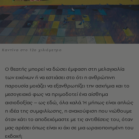
Καντίνα στο 12ο χιλιόμετρο
Ο θεατής µπορεί να δώσει έµφαση στη µελαγχολία
των εικόνων ή να εστιάσει στο ότι η ανθρώπινη
παρουσία μοιάζει να εξανθρωπίζει την ασχήµια και το
µεσογειακό φως να πριµοδοτεί ένα αίσθηµα
αισιοδοξίας – ως εδώ, όλα καλά. Ή µήπως είναι απλώς
η ιδέα της συµφιλίωσης, η ανακούφιση που νιώθουµε
όταν κάτι το αποδεχόµαστε µε τις αντιθέσεις του, όταν
µας αρέσει όπως είναι κι όχι σε µια ωραιοποιημένη του
εκδοχή;