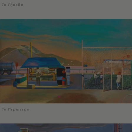
Το Γήπεδο
Το Περίπτερο