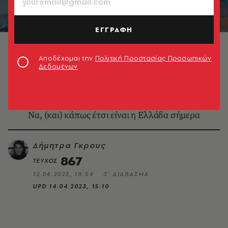
ΕΓΓΡΑΦΗ
Αποδέχομαι την
Πολιτική Προστασίας Προσωπικών
Δεδομένων
ΕΙΚΑΣΤΙΚΑ
Η Εθνική Οδός του Αχιλλέα Ραζή
Να, (και) κάπως έτσι είναι η Ελλάδα σήμερα
Δήμητρα Γκρους
867
ΤΕΥΧΟΣ
12.04.2023, 18:54
3’ ΔΙΑΒΑΣΜΑ
UPD
14.04.2023, 15:10