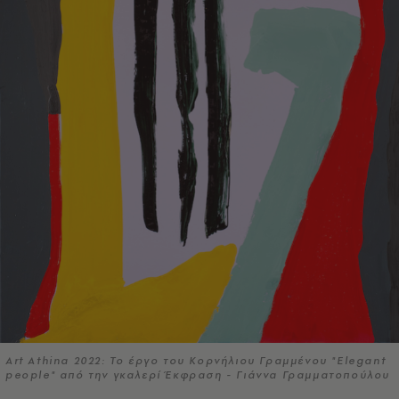
Art Athina 2022: Το έργο του Κορνήλιου Γραμμένου "Elegant
people" από την γκαλερί Έκφραση - Γιάννα Γραμματοπούλου