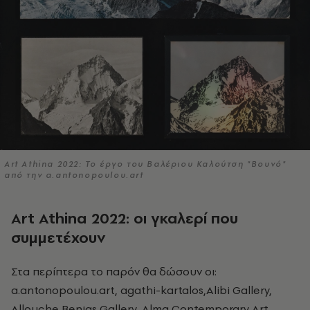
Art Athina 2022: Το έργο του Βαλέριου Καλούτση "Βουνό"
από την a.antonopoulou.art
Art
Athina 2022: οι γκαλερί που
συμμετέχουν
Στα περίπτερα το παρόν θα δώσουν οι:
a.antonopoulou.art, agathi-kartalos,Alibi Gallery,
Allouche Benias Gallery, Alma Contemporary Art