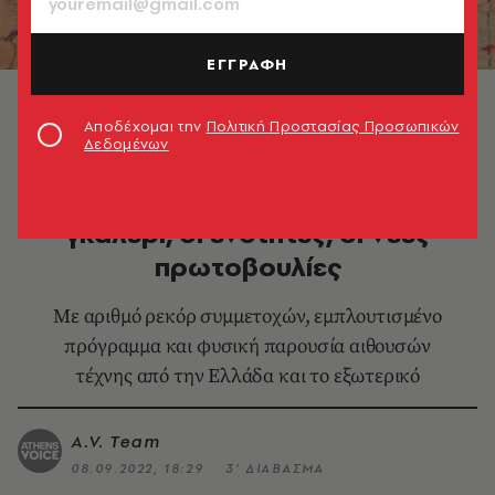
ΕΓΓΡΑΦΗ
Λεπτομέρεια από το έργο "Sacrifice" του Δαυίδ
Σαμπεθάι που παρουσιάζεται στην Eleftheria Tseliou
Αποδέχομαι την
Πολιτική Προστασίας Προσωπικών
Gallery
Δεδομένων
ΕΙΚΑΣΤΙΚΑ
Αrt Athina 2022 στο Ζάππειο: Οι
γκαλερί, οι ενότητες, οι νέες
πρωτοβουλίες
Με αριθμό ρεκόρ συμμετοχών, εμπλουτισμένο
πρόγραμμα και φυσική παρουσία αιθουσών
τέχνης από την Ελλάδα και το εξωτερικό
A.V. Team
08.09.2022, 18:29
3’ ΔΙΑΒΑΣΜΑ