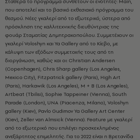
Σταθερά το πρόγραμμα συνθέτουν οι ενότητες: Main,
που αποτελεί και το βασικό εκθεσιακό πρόγραμμα του
θεσμού. Nέες γκαλερί από το εξωτερικό, ύστερα από
πρόσκληση της καλλιτεχνικής διευθύντριας της
φουάρ Σταματίας Δημητρακοπούλου. Συμμετέχουν οι
γκαλερί Voloshyn και Ya Gallery από το Κίεβο, με
κάλυψη των εξόδων συμμετοχής τους από τη
διοργάνωση, καθώς και οι: Christian Andersen
(Copenhagen), Chris Sharp gallery (Los Angeles,
Mexico City), Fitzpatrick gallery (Paris), High Art
(Paris), Harkawik (Los Angeles), M + B (Los Angeles),
Artbeat (Tbilisi), Sophie Tappeiner (Vienna), South
Parade (London), UNA (Piacenza, Milano), Voloshyn
gallery (Kiev), Pavlo Gudimov Ya Gallery Art Center
(Kiev), Zeller van Almsick (Vienna). Feature με γκαλερί
από το εξωτερικό που επιλέγει προσκεκλημένος
ανεξάρτητος επιμελητής. Για το 2022 είναι η Βρετανίδα