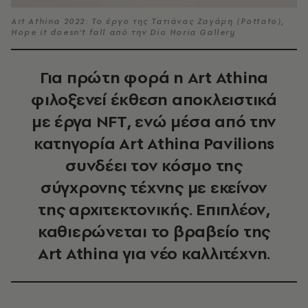
Art Athina 2022: Το έργο της Τατιάνας Ζαγάρη (Pottato),
Hope it doesn't fall από την Dio Horia Gallery
Για πρώτη φορά η Art Athina
φιλοξενεί έκθεση αποκλειστικά
με έργα NFT, ενώ μέσα από την
κατηγορία Art Athina Pavilions
συνδέει τον κόσμο της
σύγχρονης τέχνης με εκείνον
της αρχιτεκτονικής. Επιπλέον,
καθιερώνεται το βραβείο της
Art Athina για νέο καλλιτέχνη.