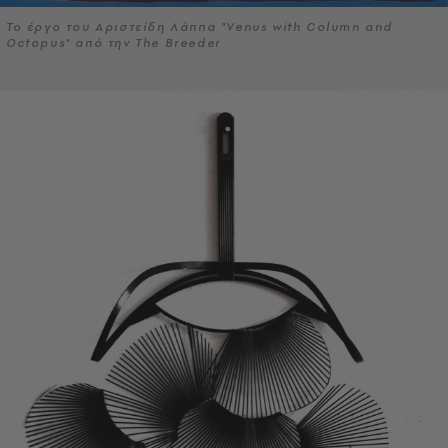
Το έργο του Αριστείδη Λάππα "Venus with Column and
Octopus" από την The Breeder