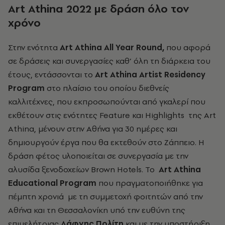
Art
Athina 2022 με δράση όλο τον
χρόνο
Στην ενότητα
Art Athina All Year Round
,
που αφορά
σε δράσεις και συνεργασίες καθ’ όλη τη διάρκεια του
έτους, εντάσσονται το
Art Athina Artist Residency
Program
στο πλαίσιο του οποίου διεθνείς
καλλιτέχνες, που εκπροσωπούνται από γκαλερί που
εκθέτουν στις ενότητες Feature και Highlights της Art
Athina, μένουν στην Αθήνα για 30 ημέρες και
δημιουργούν έργα που θα εκτεθούν στο Ζάππειο. Η
δράση φέτος υλοποιείται σε συνεργασία με την
αλυσίδα ξενοδοχείων Brown Hotels. Το
Art Athina
Educational Program
που πραγματοποιήθηκε για
πέμπτη χρονιά με τη συμμετοχή φοιτητών από την
Αθήνα και τη Θεσσαλονίκη υπό την ευθύνη της
επιμελήτριας
Δάφνης Πολίτη
και με την υποστήριξη