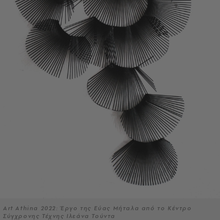
Art Athina 2022: Έργο της Εύας Μήταλα από το Κέντρο
Σύγχρονης Τέχνης Ιλεάνα Τούντα