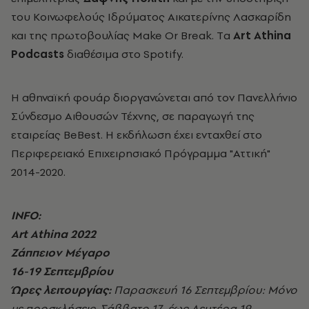
του Κοινωφελούς Ιδρύματος Αικατερίνης Λασκαρίδη
και της πρωτοβουλίας Make Or Break. Tα
Αrt Athina
Podcasts
διαθέσιμα στο Spotify.
Η αθηναϊκή φουάρ διοργανώνεται από τον Πανελλήνιο
Σύνδεσμο Αιθουσών Τέχνης, σε παραγωγή της
εταιρείας BeBest. Η εκδήλωση έχει ενταχθεί στο
Περιφερειακό Επιχειρησιακό Πρόγραμμα "Αττική"
2014-2020.
INFO:
Art Athina 2022
Ζάππειον Μέγαρο
16-19 Σεπτεμβρίου
Ώρες λειτουργίας:
Παρασκευή 16 Σεπτεμβρίου: Μόνο
με προσκλήσεις. Σάββατο 17 έως Δευτέρα 19