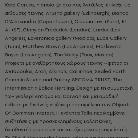
Kate Carusο, η οποία ζει στο Λος Άντζελες, επίλεξε τις
αίθουσες τέχνης: Arusha gallery (Edinburgh), Bianca
D'Alessandro (Copenhagen), Ciaccia Levi (Paris), Et
Al. (SF), Ginny on Frederick (London), Larder (Los
Angeles), Laveronica gallery (Modica), Luce Gallery
(Turin), Matthew Brown (Los Angeles), Moskowitz
Bayse (Los Angeles), The Valley (Taos, Mexico).
Projects με ανεξάρτητους χώρους τέχνης –φέτος οι
Aetopoulos, Arch, Alkinois, Callirrhoë, Sealed Earth
Ceramic Studio and Gallery, SECCMA TRUST, The
Intermission x Balice Hertling. Design με τη συμμετοχή
των γκαλερί Αntiqua και Carwan και μια ομαδική
έκθεση με διεθνείς ντιζάινερ σε επιμέλεια των Objects
Of Common Interest. Η ενότητα Talks περιλαμβάνει
συζητήσεις με προσκεκλημένους καλλιτέχνες,
διευθυντές μουσείων και καταξιωμένους επιμελητές.
Το Film & New Media Space φέρνει αφιέρωμα στους