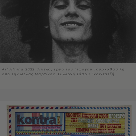
Art Athina 2022: Άτιτλο, έργο του Γιώργου Τουρκοβασίλη
από την Μελάς Μαρτίνος. Συλλογή Τάσου Γκαϊντατζή