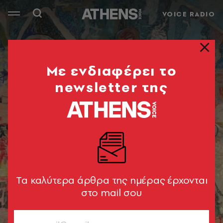
VOICE RADIO
Mε ενδιαφέρει το
newsletter της
Tα καλύτερα άρθρα της ημέρας έρχονται
στο mail σου