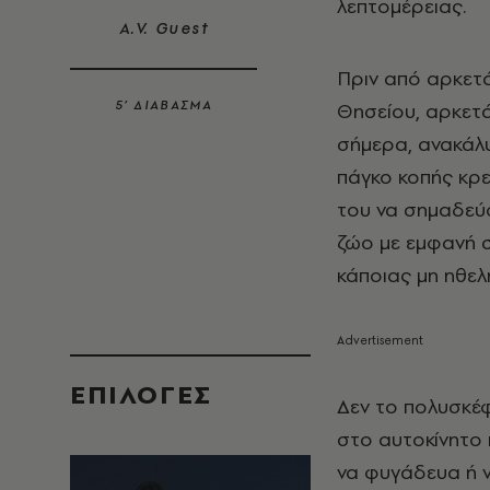
λεπτομέρειας.
A.V. Guest
Πριν από αρκετά
5’ ΔΙΑΒΑΣΜΑ
Θησείου, αρκετά
σήμερα, ανακάλυ
πάγκο κοπής κρ
του να σημαδεύο
ζώο με εμφανή σ
κάποιας μη ηθελ
EΠΙΛΟΓΈΣ
Δεν το πολυσκέ
στο αυτοκίνητο 
να φυγάδευα ή ν