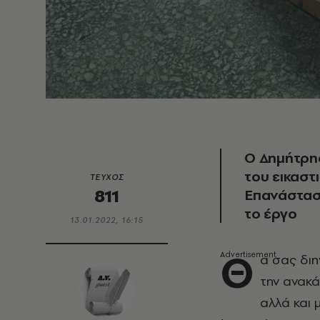
Ο Δημήτρη
του εικαστ
ΤΕΥΧΟΣ
811
Επανάσταση
το έργο
13.01.2022, 16:15
Θ
α σας διη
την ανακ
αλλά και 