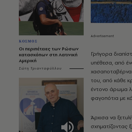
ΚΟΣΜΟΣ
Οι περιπέτειες των Ρώσων
Γρήγορα διαπίστ
κατασκόπων στη Λατινική
Αμερική
υπέθεσα, από έν
Σώτη Τριανταφύλλου
χασαποταβέρνα 
του, από κάθε κ
έντονο άρωμα λ
φαγοπότια με κ
Άρχισα να ξετυλ
σχηματίζοντας 