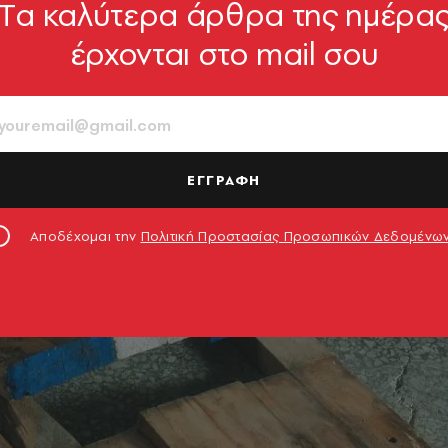
Tα καλύτερα άρθρα της ημέρα
έρχονται στο mail σου
ΕΓΓΡΑΦΗ
Αποδέχομαι την
Πολιτική Προστασίας Προσωπικών Δεδομένω