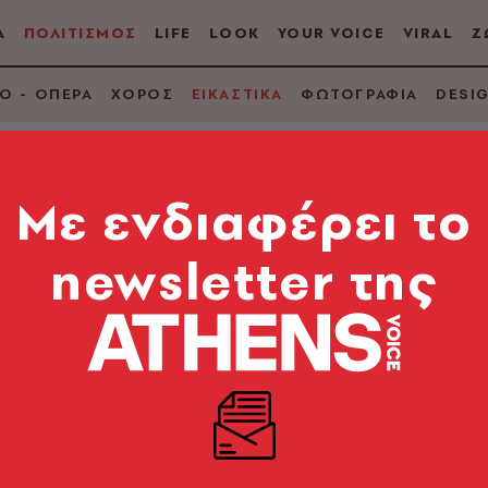
Α
ΠΟΛΙΤΙΣΜΟΣ
LIFE
LOOK
YOUR VOICE
VIRAL
Ζ
Ο - ΟΠΕΡΑ
ΧΟΡΟΣ
ΕΙΚΑΣΤΙΚΑ
ΦΩΤΟΓΡΑΦΙΑ
DESI
Mε ενδιαφέρει το
newsletter της
ζας: Μικρό παρασκ
σης»
την Επανάσταση του 1821. Και μετά;» διηγείται με 