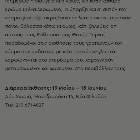
Ισομερώς η διαύγεια κι ο λεκές, για κάθε καθαρό
χρώμα κι ένα λερωμένο, η ύπαρξη και σ’ αυτόν τον
κόσμο φαντάζει ακροβασία σε λεπτό σκοινί, ουρανός
πάνω, θάλασσα κάτω κι όμως, κάτι ζηλεύεις απ’
αυτούς τους Εύθραυστους Θεούς. Γυμνοί,
παραδομένοι στις αισθήσεις τους γραπώνουν τον
κόσμο σαν ροδάκινο, με κάτι πατούσες γλυπτά
καρφώνονται στο στερέωμα του, χαμογελούν
μετουσιωμένοι και χωνεμένοι στο περιβάλλον τους.
Διάρκεια έκθεσης: 19 Μαΐου – 15 Ιουνίου
Δύο Χωριά, Μαντζουράκη 16, Νέα Φιλοθέη
Τηλ: 210 6714827