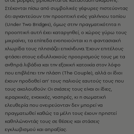
οι δε μορφές βρίσκονται σε κατάσταση αναμονής.
Στέκονται πίσω από συμβολικές γέφυρες πιστεύοντας
ότι αγναντεύουν την προοπτική ενός γαλήνιου τοπίου
(Under Two Bridges), όμως στην πραγματικότητα η
προοπτική αυτή έχει καταργηθεί, ο χώρος γύρω τους
μικραίνει, τα επίπεδα ενοποιούνται κι η φαντασιακή
χλωρίδα τους πλησιάζει επικίνδυνα. Έχουν επιτέλους
φτάσει στους ειδυλλιακούς προορισμούς τους με τα
ανθηρά λιβάδια και την εξοχική κατοικία στον λόφο
που επιβλέπει την πλάση (The Couple), αλλά οι ίδιοι
έχουν προδοθεί απ’ τους παλιούς εαυτούς τους που
τους ακολουθούν: Οι σχέσεις τους είναι οι ίδιες,
ιεραρχικές, ενοχικές, νοσηρές, κι η σωματική
ελευθερία που ονειρεύονταν δεν μπορεί να
πραγματωθεί καθώς τα μέλη τους έχουν πρηστεί
καθηλώνοντάς τους σε θέσεις και στάσεις
εγκλωβισμού και απραξίας.