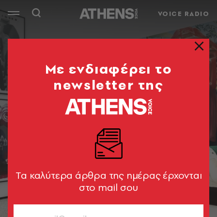
VOICE RADIO
Mε ενδιαφέρει το
newsletter της
Tα καλύτερα άρθρα της ημέρας έρχονται
στο mail σου