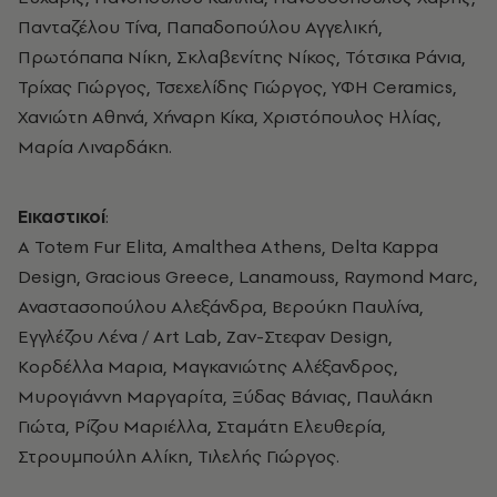
Πανταζέλου Τίνα, Παπαδοπούλου Αγγελική,
Πρωτόπαπα Νίκη, Σκλαβενίτης Νίκος, Τότσικα Ράνια,
Τρίχας Γιώργος, Τσεχελίδης Γιώργος, ΥΦΗ Ceramics,
Χανιώτη Αθηνά, Χήναρη Κίκα, Χριστόπουλος Ηλίας,
Μαρία Λιναρδάκη.
Εικαστικοί
:
A Totem Fur Elita, Amalthea Athens, Delta Kappa
Design, Gracious Greece, Lanamouss, Raymond Marc,
Αναστασοπούλου Αλεξάνδρα, Βερούκη Παυλίνα,
Εγγλέζου Λένα / Art Lab, Ζαν-Στεφαν Design,
Κορδέλλα Μαρια, Μαγκανιώτης Αλέξανδρος,
Μυρογιάννη Μαργαρίτα, Ξύδας Βάνιας, Παυλάκη
Γιώτα, Ρίζου Μαριέλλα, Σταμάτη Ελευθερία,
Στρουμπούλη Αλίκη, Τιλελής Γιώργος.