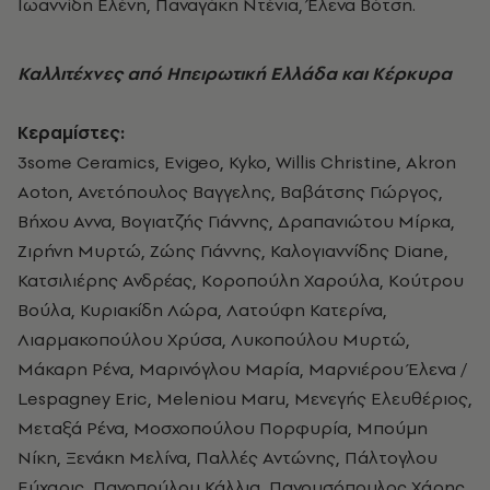
Ιωαννίδη Ελένη, Παναγάκη Ντένια, Έλενα Βότση.
Καλλιτέχνες από Ηπειρωτική Ελλάδα και Κέρκυρα
Κεραμίστες:
3some Ceramics, Evigeo, Kyko, Willis Christine, Akron
Aoton, Ανετόπουλος Βαγγελης, Βαβάτσης Γιώργος,
Βήχου Αννα, Βογιατζής Γιάννης, Δραπανιώτου Μίρκα,
Ζιρήνη Μυρτώ, Ζώης Γιάννης, Καλογιαννίδης Diane,
Κατσιλιέρης Ανδρέας, Κοροπούλη Χαρούλα, Κούτρου
Βούλα, Κυριακίδη Λώρα, Λατούφη Κατερίνα,
Λιαρμακοπούλου Χρύσα, Λυκοπούλου Μυρτώ,
Μάκαρη Ρένα, Μαρινόγλου Μαρία, Μαρνιέρου Έλενα /
Lespagney Eric, Meleniou Maru, Μενεγής Ελευθέριος,
Μεταξά Ρένα, Μοσχοπούλου Πορφυρία, Μπούμη
Νίκη, Ξενάκη Μελίνα, Παλλές Αντώνης, Πάλτογλου
Εύχαρις, Πανοπούλου Κάλλια, Πανουσόπουλος Χάρης,