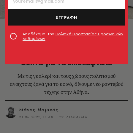
ΕΓΓΡΑΦΗ
Γιάννης Βαρελάς Double-Blind
Αποδέχομαι την
Πολιτική Προστασίας Προσωπικών
Δεδομένων
ΕΙΚΑΣΤΙΚΑ
12 εικαστικές εκθέσεις στην
Αθήνα για να επισκεφτείτε
Με τις γκαλερί και τους χώρους πολιτισμού
ανοιχτούς ξανά για το κοινό, δίνουμε νέο ραντεβού
τέχνης στην Αθήνα.
Μάνος Νομικός
21.05.2021, 11:30
12’ ΔΙΑΒΑΣΜΑ