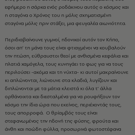
εφήμερο η σάρκα ενός ροδάκινου αυτός ο κόσμος και
η σταγόνα ο Χρόνος του η μόλις σχηματισμένη
σταγόνα μόλις πριν στάξει, μια φευγαλέα αιωνιότητα.
Περιδιαβαίνουνε γυμνοί, ηδονικοί αυτόν τον Κήπο,
όσοι απ’ τη μάνα τους είναι φτιαγμένοι να κουβαλούν
την πτώση, εύθραυστοι θεοί με ανθισμένα κεφάλια και
πλατιά χαμόγελα, τους κυνηγάει το φως για να τους
περιλούσει -ακόμα και τη νύχτα- κι αυτοί μακραίνουνε
κι απλώνονται, λιώνουνε στα κλαδιά, λυγίζουν και
διπλώνονται με τα μάτια κλειστά κι όλα τ’ άλλα
ορθάνοιχτα και διεσταλμένα για να ρουφήξουν τον
κόσμο την ίδια ώρα που εκείνος, περιέχοντάς τους,
τους απορροφά. Ο θρίαμβός τους είναι
στεφανωμένος την ηδονή της φύσης, φρούτα και
άνθη και ποώδη φύλλα, προσωρινά φωτοστέφανα