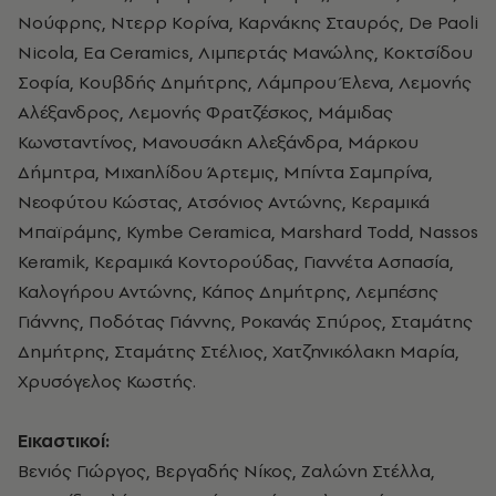
Νούφρης, Ντερρ Κορίνα, Καρνάκης Σταυρός, De Paoli
Nicola, Ea Ceramics, Λιμπερτάς Μανώλης, Κοκτσίδου
Σοφία, Κουβδής Δημήτρης, Λάμπρου Έλενα, Λεμονής
Αλέξανδρος, Λεμονής Φρατζέσκος, Μάμιδας
Κωνσταντίνος, Μανουσάκη Αλεξάνδρα, Μάρκου
Δήμητρα, Μιχαηλίδου Άρτεμις, Μπίντα Σαμπρίνα,
Νεοφύτου Κώστας, Ατσόνιος Αντώνης, Κεραμικά
Μπαϊράμης, Kymbe Ceramica, Marshard Todd, Nassos
Keramik, Κεραμικά Κοντορούδας, Γιαννέτα Ασπασία,
Καλογήρου Αντώνης, Κάπος Δημήτρης, Λεμπέσης
Γιάννης, Ποδότας Γιάννης, Ροκανάς Σπύρος, Σταμάτης
Δημήτρης, Σταμάτης Στέλιος, Χατζηνικόλακη Μαρία,
Χρυσόγελος Κωστής.
Εικαστικοί:
Βενιός Γιώργος, Βεργαδής Νίκος, Ζαλώνη Στέλλα,