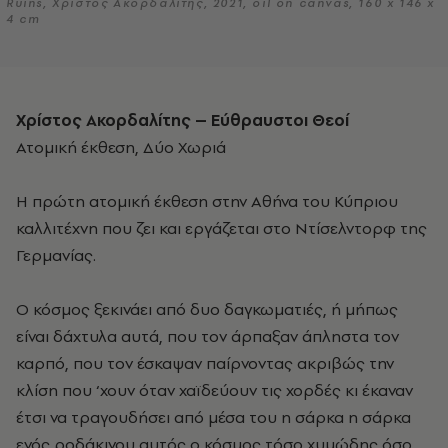
Ruins, Χρίστος Ακορδαλίτης, 2021, oil on canvas, 160 x 146 x
4 cm
Χρίστος Ακορδαλίτης – Εύθραυστοι Θεοί
Ατομική έκθεση, Δύο Χωριά
Η πρώτη ατομική έκθεση στην Αθήνα του Κύπριου
καλλιτέχνη που ζει και εργάζεται στο Ντίσελντορφ της
Γερμανίας.
Ο κόσμος ξεκινάει από δυο δαγκωματιές, ή μήπως
είναι δάχτυλα αυτά, που τον άρπαξαν άπληστα τον
καρπό, που τον έσκαψαν παίρνοντας ακριβώς την
κλίση που ‘χουν όταν χαϊδεύουν τις χορδές κι έκαναν
έτσι να τραγουδήσει από μέσα του η σάρκα η σάρκα
ενός ροδάκινου αυτός ο κόσμος τόσο χυμώδης όσο