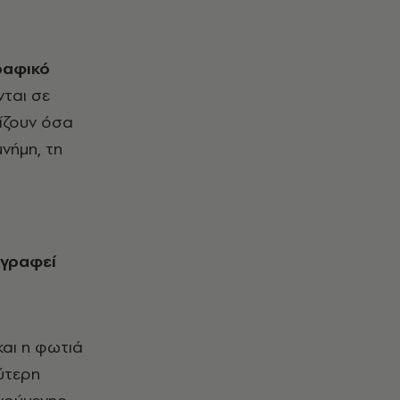
αφικό
νται σε
μίζουν όσα
μνήμη, τη
αγραφεί
και η φωτιά
εύτερη