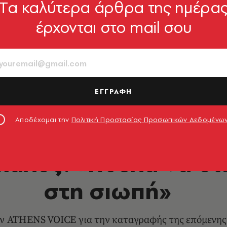
Tα καλύτερα άρθρα της ημέρα
έρχονται στο mail σου
ΕΓΓΡΑΦΗ
Αποδέχομαι την
Πολιτική Προστασίας Προσωπικών Δεδομένω
ΦΩΤΟΓΡΑΦΙΑ
καλος: «Ήθελα να 
στη σιωπή»
ν ATHENS VOICE για την καταγραφής της επόμενης