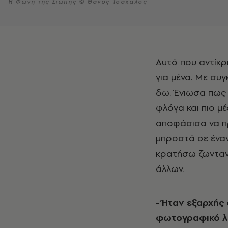
Η Φωνή της Σιωπής © Θάνος Τσάκαλος
Αυτό που αντίκρισα στα πλάγια του κεντρικού δρόμου ήταν κάτι πρωτόγνωρο
για μένα. Με συ
δω. Ένιωσα πως
φλόγα και πιο μέ
αποφάσισα να π
μπροστά σε έναν
κρατήσω ζωντανό
άλλων.
- Ήταν εξαρχής
φωτογραφικό λ