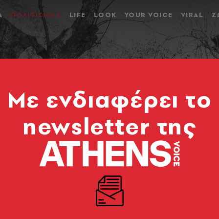
Α
ΠΟΛΙΤΙΣΜΟΣ
LIFE
LOOK
YOUR VOICE
VIRAL
Ζ
Mε ενδιαφέρει το
newsletter της