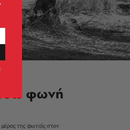
ς
ν
δώσω φωνή
 μέρας της φωτιάς στον