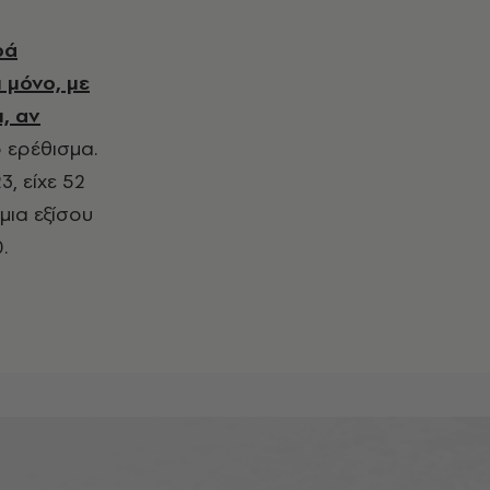
ρά
 μόνο, με
, αν
ό ερέθισμα.
, είχε 52
μια εξίσου
.