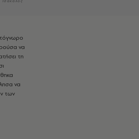
ς Τσάκαλος
ορούσα να
τήσει τη
σι
έθηκα
έλησα να
ων των