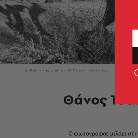
Η Φωνή της Σιωπής © Θάνος Τσάκαλος
Θάνος Τσά
Ο φωτογράφος μιλάει στη