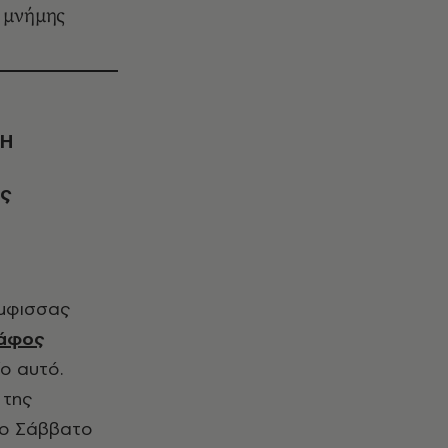
 μνήμης
«Η
ος
άφος
ο αυτό.
 της
 το Σάββατο