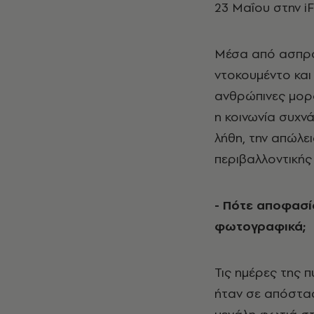
23 Μαΐου στην iF
Μέσα από ασπρό
ντοκουμέντο και 
ανθρώπινες μορφ
η κοινωνία συχνά
λήθη, την απώλει
περιβαλλοντικής
- Πότε αποφασί
φωτογραφικά;
Τις ημέρες της π
ήταν σε απόστασ