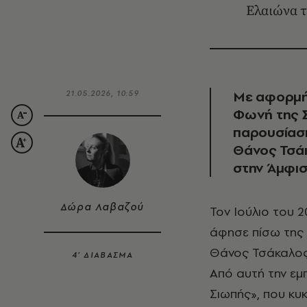
Ελαιώνα τ
Με αφορμή
21.05.2026, 10:59
Φωνή της Σι
παρουσίασή
Θάνος Τσάκ
στην Άμφισ
Δώρα Λαβαζού
Τον Ιούλιο του 2022, η μεγάλη πυρκαγιά στον ιστορικό Ελαιώνα της Άμφισσας
άφησε πίσω της 
Θάνος Τσάκαλος 
4’ ΔΙΑΒΑΣΜΑ
Από αυτή την εμ
Σιωπής», που κυ