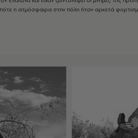
ον Ελαιώνα και είχαν ζωντανέψει οι μνήμες της προ
πότε η ατμόσφαιρα στην πόλη ήταν αρκετά φορτισμ