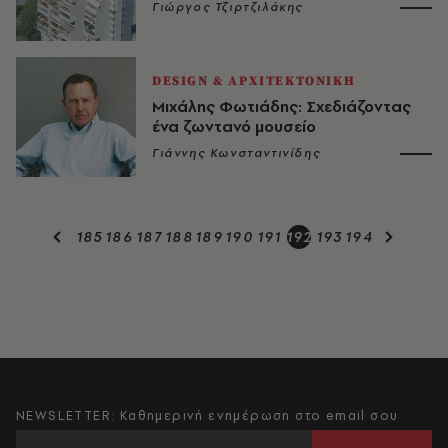
Γιώργος Τζιρτζιλάκης
DESIGN & ΑΡΧΙΤΕΚΤΟΝΙΚΗ
Μιχάλης Φωτιάδης: Σχεδιάζοντας
ένα ζωντανό μουσείο
Γιάννης Κωνσταντινίδης
185
186
187
188
189
190
191
192
193
194
NEWSLETTER: Καθημερινή ενημέρωση στο email σου