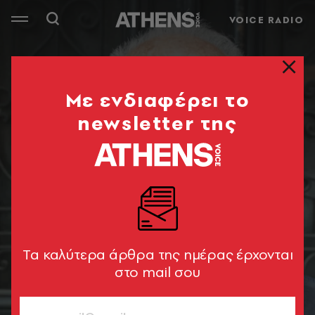
VOICE RADIO
Mε ενδιαφέρει το
newsletter της
Tα καλύτερα άρθρα της ημέρας έρχονται
στο mail σου