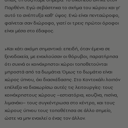
Παρθένη. Εγώ σεβάστηκα το σχήμα του χώρου και γι’
αυτό το ανέπτυξα καθ’ ύψος. Ενώ είναι πενταώροφο,
φαίνεται σαν διώροφο, γιατί οι τρεις πρώτοι όροφοι
είναι μέσα στο έδαφος.
»Και κάτι ακόμη σημαντικό: επειδή, όταν έμενα σε
ξενοδοχεία, με ενοχλούσαν οι θόρυβοι, παρατήρησα
ότι συχνά οι κοινόχρηστοι χώροι τοποθετούνται
μπροστά από τα δωμάτια. Όμως το δωμάτιο είναι
χώρος ύπνου, όχι διασκέδασης. Στο Κοντοκάλι λοιπόν
επέλεξα να διαχωρίσω αυτές τις λειτουργίες: τους
κοινόχρηστους χώρους –εστιατόρια, κουζίνα, πισίνα,
λιμανάκι– τους συγκέντρωσα στο κέντρο, και τους
χώρους ύπνου τους τοποθέτησα σε άλλο σημείο,
ώστε να μην ενοχλεί ο ένας τον άλλον.