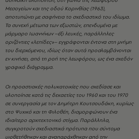
αθηναϊκή υλοποίηση, στη γωνία της λεωφόρου
Μεσογείων και της οδού Κορινθίας (1963),
αποτυπώνει με σαφήνεια το σχεδιαστικό του ιδίωμα.
Τα συνεχή μέτωπα των εξωστών, επενδυμένα με
μάρμαρο Ιωαννίνων –έξι λευκές, παράλληλες
οριζόντιες «λεπίδες»– εγγράφονται έντονα στη μνήμη
του διερχόμενου, ιδίως όταν αυτά προσλαμβάνονται
εν κινήσει, από τη ροή της λεωφόρου, ως ένα σχεδόν
γραφικό διάγραμμα.
Οι προαστιακές πολυκατοικίες που σχεδίασε και
υλοποίησε κατά τις δεκαετίες του 1960 και του 1970
σε συνεργασία με τον Δημήτρη Κουτσουδάκη, κυρίως
στο Ψυχικό και τη Φιλοθέη, διαμορφώνουν ένα
ιδιαίτερο αρχιτεκτονικό στίγμα. Παράλληλα,
συγκροτούν σχεδιαστικά πρότυπα που σύντομα
υιοθετήθηκαν και αναπαράχθηκαν από την