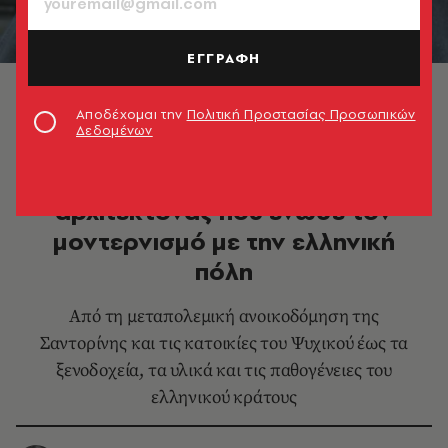
ΕΓΓΡΑΦΗ
Βασίλης Μπογάκος © Πηνελόπη Μασούρη
Αποδέχομαι την
Πολιτική Προστασίας Προσωπικών
Δεδομένων
DESIGN & ΑΡΧΙΤΕΚΤΟΝΙΚΗ
Βασίλης Μπογάκος: Ο
αρχιτέκτονας που ένωσε τον
μοντερνισμό με την ελληνική
πόλη
Από τη μεταπολεμική ανοικοδόμηση της
Σαντορίνης και τις κατοικίες του Ψυχικού έως τα
ξενοδοχεία, τα υλικά και τις παθογένειες του
ελληνικού κράτους