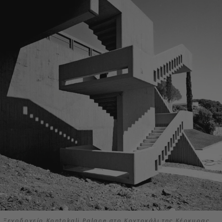
Ξενοδοχείο Kontokali Palace στο Κοντοκάλι της Κέρκυρας,