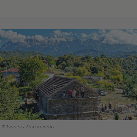
© Ιάσονας Αθανασιάδης