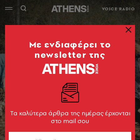
VOICE RADIO
Mε ενδιαφέρει το
newsletter της
Tα καλύτερα άρθρα της ημέρας έρχονται
στο mail σου