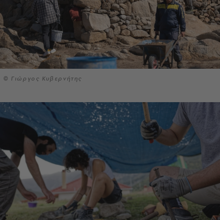
© Γιώργος Κυβερνήτης