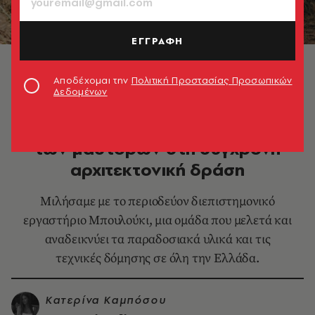
ΕΓΓΡΑΦΗ
© Aris Giannoukos
Αποδέχομαι την
Πολιτική Προστασίας Προσωπικών
Δεδομένων
DESIGN & ΑΡΧΙΤΕΚΤΟΝΙΚΗ
Boulouki: Από τα μπουλούκια
των μαστόρων στη σύγχρονη
αρχιτεκτονική δράση
Μιλήσαμε με το περιοδεύον διεπιστημονικό
εργαστήριο Μπουλούκι, μια ομάδα που μελετά και
αναδεικνύει τα παραδοσιακά υλικά και τις
τεχνικές δόμησης σε όλη την Ελλάδα.
Κατερίνα Καμπόσου