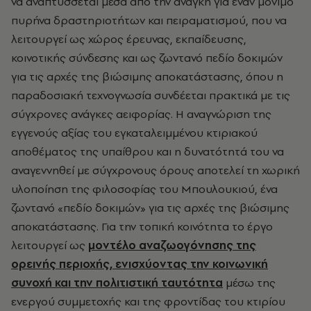
να αναπτύσσεται μέσα από την ανάγκη για έναν μόνιμο
πυρήνα δραστηριοτήτων και πειραματισμού, που να
λειτουργεί ως χώρος έρευνας, εκπαίδευσης,
κοινοτικής σύνδεσης και ως ζωντανό πεδίο δοκιμών
για τις αρχές της βιώσιμης αποκατάστασης, όπου η
παραδοσιακή τεχνογνωσία συνδέεται πρακτικά με τις
σύγχρονες ανάγκες αειφορίας. Η αναγνώριση της
εγγενούς αξίας του εγκαταλειμμένου κτιριακού
αποθέματος της υπαίθρου και η δυνατότητά του να
αναγεννηθεί με σύγχρονους όρους αποτελεί τη χωρική
υλοποίηση της φιλοσοφίας του Μπουλουκιού, ένα
ζωντανό «πεδίο δοκιμών» για τις αρχές της βιώσιμης
αποκατάστασης. Για την τοπική κοινότητα το έργο
λειτουργεί ως
μοντέλο αναζωογόνησης της
ορεινής περιοχής, ενισχύοντας την κοινωνική
συνοχή και την πολιτιστική ταυτότητα
μέσω της
ενεργού συμμετοχής και της φροντίδας του κτιρίου