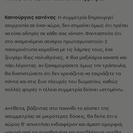
Καινούργιος κανόνας
: Η συμμετρία δημιουργεί
ισορροπία σε έναν χώρο, δεν σημαίνει όμως ότι πρέπει
να είναι οδηγός σε κάθε σας κίνηση. Φανταστείτε ότι
στο αναμενόμενο σενάριο πρωταγωνιστούν: 2
πανομοιότυπα κομοδίνα με τις λάμπες τους, ένα
ζευγάρι ίδιες πολυθρόνες, 4 ίδια μαξιλάρια καναπέ και
πάει λέγοντας. Αν ξαναμοιράσετε όμως την τράπουλα,
θα διαπιστώσετε ότι δεν χρειάζεται να ταιριάζετε τα
πάντα και στις δυο πλευρές του δωματίου, καθώς
πολλές φορές η τέλεια συμμετρία δείχνει «στημένη».
Αντίθετα, βάζοντας στο παιχνίδι το κόσπετ της
ασυμμετρίας σε μικρότερες δόσεις, θα δείτε ότι ο
χώρος θ’ αποκτήσει ενδιαφέρον και άμεση ομορφιά,
μακριά από τα συνηθισμένα και προβλέψιμα μοτίβα.