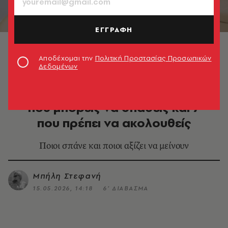
ΕΓΓΡΑΦΗ
© Kailun Zhang/Unsplash
Αποδέχομαι την
Πολιτική Προστασίας Προσωπικών
Δεδομένων
DESIGN & ΑΡΧΙΤΕΚΤΟΝΙΚΗ
Διακόσμηση σπιτιού: 14 κανόνες
που μπορείς να σπάσεις και 7
που πρέπει να ακολουθείς
Ποιοι σπάνε και ποιοι αξίζει να μείνουν
Μπήλη Στεφανή
15.05.2026, 14:18
6’ ΔΙΑΒΑΣΜΑ