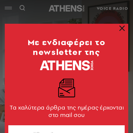
VOICE RADIO
Mε ενδιαφέρει το
newsletter της
Tα καλύτερα άρθρα της ημέρας έρχονται
στο mail σου