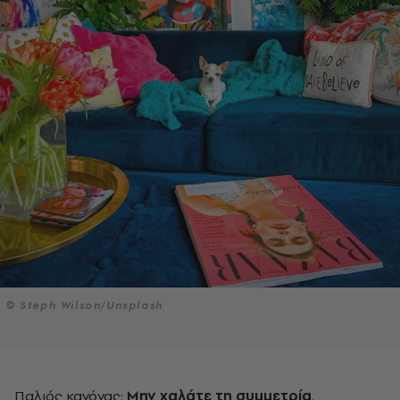
© Steph Wilson/Unsplash
Παλιός κανόνας:
Μην χαλάτε τη συμμετρία
.