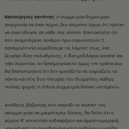
Καινούργιος κανόνας
: Η συμμετρία δημιουργεί
ισορροπία σε έναν χώρο, δεν σημαίνει όμως ότι πρέπει
να είναι οδηγός σε κάθε σας κίνηση. Φανταστείτε ότι
στο αναμενόμενο σενάριο πρωταγωνιστούν: 2
πανομοιότυπα κομοδίνα με τις λάμπες τους, ένα
ζευγάρι ίδιες πολυθρόνες, 4 ίδια μαξιλάρια καναπέ και
πάει λέγοντας. Αν ξαναμοιράσετε όμως την τράπουλα,
θα διαπιστώσετε ότι δεν χρειάζεται να ταιριάζετε τα
πάντα και στις δυο πλευρές του δωματίου, καθώς
πολλές φορές η τέλεια συμμετρία δείχνει «στημένη».
Αντίθετα, βάζοντας στο παιχνίδι το κόσπετ της
ασυμμετρίας σε μικρότερες δόσεις, θα δείτε ότι ο
χώρος θ’ αποκτήσει ενδιαφέρον και άμεση ομορφιά,
μακριά από τα συνηθισμένα και προβλέψιμα μοτίβα.