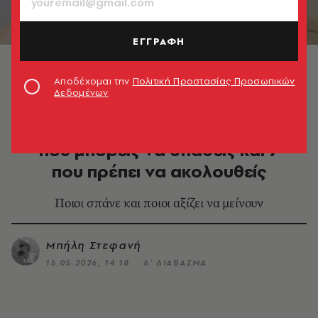
ΕΓΓΡΑΦΗ
© Kailun Zhang/Unsplash
Αποδέχομαι την
Πολιτική Προστασίας Προσωπικών
Δεδομένων
DESIGN & ΑΡΧΙΤΕΚΤΟΝΙΚΗ
Διακόσμηση σπιτιού: 14 κανόνες
που μπορείς να σπάσεις και 7
που πρέπει να ακολουθείς
Ποιοι σπάνε και ποιοι αξίζει να μείνουν
Μπήλη Στεφανή
15.05.2026, 14:18
6’ ΔΙΑΒΑΣΜΑ