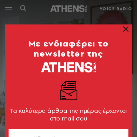
VOICE RADIO
Mε ενδιαφέρει το
newsletter της
Tα καλύτερα άρθρα της ημέρας έρχονται
στο mail σου