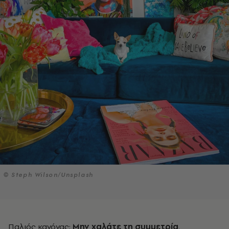
© Steph Wilson/Unsplash
Παλιός κανόνας:
Μην χαλάτε τη συμμετρία
.