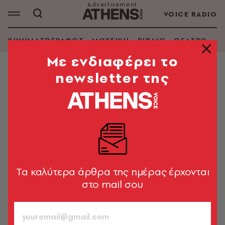
VOICE RADIO
ΚΙΝΗΜΑΤΟΓΡΑΦΟΣ
ΜΟΥΣΙΚΗ
ΒΙΒΛΙΟ
ΘΕΑΤΡΟ - Ο
Mε ενδιαφέρει το
newsletter της
ΠΟΛΙΤΙΣΜΟΣ
Το μέλλον της Ελευσίνας στα χέρια
των νέων της πόλης
Στο πλαίσιο της Τελετής Λήξης θα πραγματοποιηθεί
μία ολοήμερη γιορτή στο ARKOPOLIS, το πρόγραμμα
της οποίας επιμελούνται οι Cultterra
Tα καλύτερα άρθρα της ημέρας έρχονται
στο mail σου
Μαριάννα Μανωλοπούλου
897
ΤΕΥΧΟΣ
14.12.2023, 21:30
10’ ΔΙΑΒΑΣΜΑ