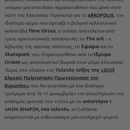
υπάρχει μια σπουδαία παρακαταθήκη που μένει στην
πόλη της Ελευσίνας. Πρόκειται για το
ARKOPOLIS
, τον
ιδιαίτερο χώρο που έφτιαξε η βελγική καλλιτεχνική
κολεκτίβα
Time Circus
, ο οποίος αποτελείται από
τρεις αρχιτεκτονικές κατασκευές: το
The Ark
- η
Κιβωτός της αιώνιας νεότητας, τη
Σφαίρα
και το
Skatepark
, που δημιουργήθηκε από το
Ίδρυμα
Ωνάση
ως αποκλειστική δωρεά στον Δήμο Ελευσίνας.
Τώρα, στο πλαίσιο της
Τελετής Λήξης της
«2023
Ελευσίς Πολιτιστικής Πρωτεύουσας της
Ευρώπης»
που θα γιορτάσει με ένα ιδιαίτερο
τριήμερο στις 15-17 Δεκεμβρίου την ολοκλήρωση της
επίσημης χρονιάς του τίτλου με το
«Μυστήριο 1
ΛΗΞΗ: ΕΝΑΡΞΗ, Μια τελετή»
, οι Cultterra
επιμελούνται με ενθουσιασμό μία ολοήμερη γιορτή.