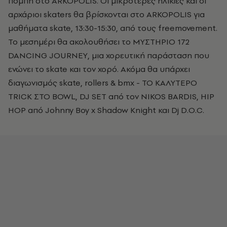
πομπή στο ARKOPOLIS. Οι μικρότερες ηλικίες και οι
αρχάριοι skaters θα βρίσκονται στο ARKOPOLIS για
μαθήματα skate, 13:30-15:30, από τους freemovement.
Το μεσημέρι θα ακολουθήσει το ΜΥΣΤΗΡΙΟ 172
DANCING JOURNEY, μια χορευτική παράσταση που
ενώνει το skate και τον χορό. Ακόμα θα υπάρχει
διαγωνισμός skate, rollers & bmx - ΤΟ ΚΑΛΥΤΕΡΟ
TRICK ΣΤΟ BOWL, DJ SET από τον NIKOS BARDIS, HIP
HOP από Johnny Boy x Shadow Knight και Dj D.O.C.