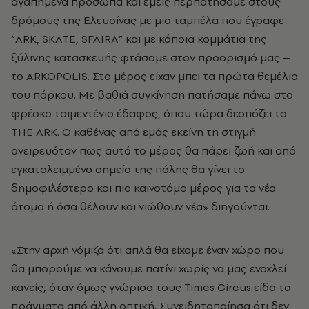
αγαπημένα πρόσωπα και εμείς περπατήσαμε στους
δρόμους της Ελευσίνας με μια ταμπέλα που έγραφε
“ARK, SKATE, SFAIRA” και με κάποια κομμάτια της
ξύλινης κατασκευής φτάσαμε στον προορισμό μας –
το ARKOPOLIS. Στο μέρος είχαν μπει τα πρώτα θεμέλια
του πάρκου. Με βαθιά συγκίνηση πατήσαμε πάνω στο
φρέσκο τσιμεντένιο έδαφος, όπου τώρα δεσπόζει το
ΤΗΕ ARK. Ο καθένας από εμάς εκείνη τη στιγμή
ονειρευόταν πως αυτό το μέρος θα πάρει ζωή και από
εγκαταλειμμένο σημείο της πόλης θα γίνει το
δημοφιλέστερο και πιο καινοτόμο μέρος για τα νέα
άτομα ή όσα θέλουν και νιώθουν νέα» διηγούνται.
«Στην αρχή νόμιζα ότι απλά θα είχαμε έναν χώρο που
θα μπορούμε να κάνουμε πατίνι χωρίς να μας ενοχλεί
κανείς, όταν όμως γνώρισα τους Times Circus είδα τα
πράγματα από άλλη οπτική. Συνειδητοποίησα ότι δεν