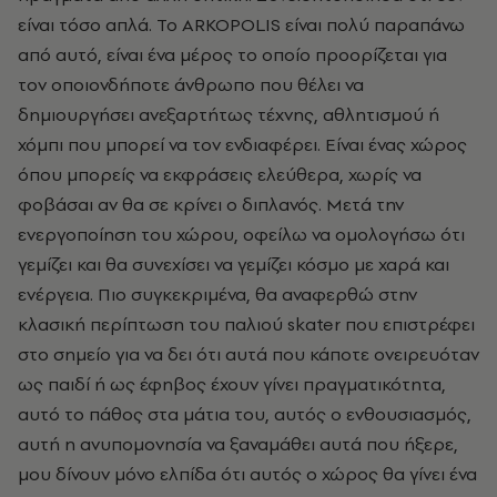
είναι τόσο απλά. Το ARKOPOLIS είναι πολύ παραπάνω
από αυτό, είναι ένα μέρος το οποίο προορίζεται για
τον οποιονδήποτε άνθρωπο που θέλει να
δημιουργήσει ανεξαρτήτως τέχνης, αθλητισμού ή
χόμπι που μπορεί να τον ενδιαφέρει. Είναι ένας χώρος
όπου μπορείς να εκφράσεις ελεύθερα, χωρίς να
φοβάσαι αν θα σε κρίνει ο διπλανός. Μετά την
ενεργοποίηση του χώρου, οφείλω να ομολογήσω ότι
γεμίζει και θα συνεχίσει να γεμίζει κόσμο με χαρά και
ενέργεια. Πιο συγκεκριμένα, θα αναφερθώ στην
κλασική περίπτωση του παλιού
skater
που επιστρέφει
στο σημείο για να δει ότι αυτά που κάποτε ονειρευόταν
ως παιδί ή ως έφηβος έχουν γίνει πραγματικότητα,
αυτό το πάθος στα μάτια του, αυτός ο ενθουσιασμός,
αυτή η ανυπομονησία να ξαναμάθει αυτά που ήξερε,
μου δίνουν μόνο ελπίδα ότι αυτός ο χώρος θα γίνει ένα