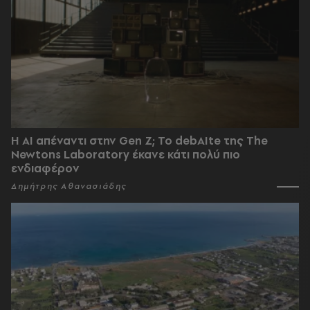
Η AI απέναντι στην Gen Z; Το debAIte της The
Newtons Laboratory έκανε κάτι πολύ πιο
ενδιαφέρον
Δημήτρης Αθανασιάδης