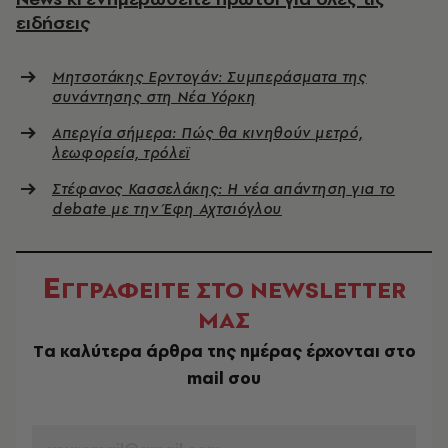
ειδήσεις
Μητσοτάκης Ερντογάν: Συμπεράσματα της
συνάντησης στη Νέα Υόρκη
Απεργία σήμερα: Πώς θα κινηθούν μετρό,
λεωφορεία, τρόλεϊ
Στέφανος Κασσελάκης: Η νέα απάντηση για το
debate με την Έφη Αχτσιόγλου
Ε
ΓΓΡΑΦΕΙΤΕ ΣΤΟ NEWSLETTER
ΜΑΣ
Tα καλύτερα άρθρα της ημέρας έρχονται στο
mail σου
EMAIL