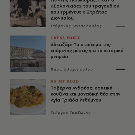
«Σαλονικιός» του τραγουδιού
που ερμήνευε ο Στράτος
Διονυσίου;
Στέφανος Τσιτσόπουλος
THESS VOICE
Αλκαζάρ: Το στοίχημα της
επόμενης μέρας για το ιστορικό
μνημείο
Βάσω Βλαχοπούλου
ON MY ROAD
Ταβέρνα Ανδρέας: κρητική
κουζίνα και μοναδική θέα στην
Αγία Τριάδα Ρεθύμνου
Γιώργος Ζαρζώνης