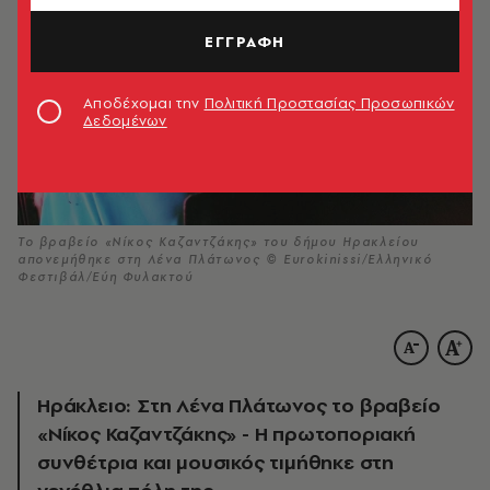
ΕΓΓΡΑΦΗ
Αποδέχομαι την
Πολιτική Προστασίας Προσωπικών
Δεδομένων
Το βραβείο «Νίκος Καζαντζάκης» του δήμου Ηρακλείου
απονεμήθηκε στη Λένα Πλάτωνος © Eurokinissi/Ελληνικό
Φεστιβάλ/Εύη Φυλακτού
Ηράκλειο: Στη Λένα Πλάτωνος το βραβείο
«Νίκος Καζαντζάκης» - Η πρωτοποριακή
συνθέτρια και μουσικός τιμήθηκε στη