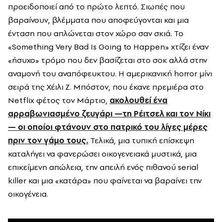
προειδοποιεί από το πρώτο λεπτό. Σιωπές που
βαραίνουν, βλέμματα που αποφεύγονται και μια
ένταση που απλώνεται στον χώρο σαν σκιά. Το
«Something Very Bad Is Going to Happen» χτίζει έναν
«ήσυχο» τρόμο που δεν βασίζεται στο σοκ αλλά στην
αναμονή του αναπόφευκτου. Η αμερικανική horror μίνι
σειρά της Χέιλι Ζ. Μπόστον, που έκανε πρεμιέρα στο
Netflix φέτος τον Μάρτιο,
ακολουθεί ένα
αρραβωνιασμένο ζευγάρι —τη Ρέιτσελ και τον Νίκι
— οι οποίοι φτάνουν στο πατρικό του λίγες μέρες
πριν τον γάμο τους.
Τελικά, μια τυπική επίσκεψη
καταλήγει να φανερώσει οικογενειακά μυστικά, μια
επικείμενη απώλεια, την απειλή ενός πιθανού serial
killer και μια «κατάρα» που φαίνεται να βαραίνει την
οικογένεια.