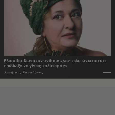
Ελισάβετ Κωνσταντινίδου: «Δεν τελειώνει ποτέ η
επιδίωξη να γίνεις καλύτερος»
Δημήτρης Καραθάνος