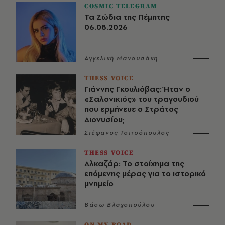
COSMIC TELEGRAM
Τα Ζώδια της Πέμπτης
06.08.2026
Αγγελική Μανουσάκη
THESS VOICE
Γιάννης Γκουλιόβας: Ήταν ο
«Σαλονικιός» του τραγουδιού
που ερμήνευε ο Στράτος
Διονυσίου;
Στέφανος Τσιτσόπουλος
THESS VOICE
Αλκαζάρ: Το στοίχημα της
επόμενης μέρας για το ιστορικό
μνημείο
Βάσω Βλαχοπούλου
ON MY ROAD