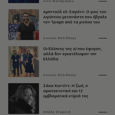
Λίνα Μανδράκου
Αμπντούλ ελ-Σαγιέντ: Ο γιος του
Αιγύπτιου μετανάστη που έβγαλε
τον Τραμπ από τα ρούχα του
Λουκάς Βελιδάκης
Οι Έλληνες της ΑΙ που έφυγαν,
αλλά δεν εγκατέλειψαν την
Ελλάδα
Λουκάς Βελιδάκης
Ζάχα Χαντίντ: Η ζωή, η
αρχιτεκτονική και 12
εμβληματικά κτίριά της
Μπήλη Στεφανή