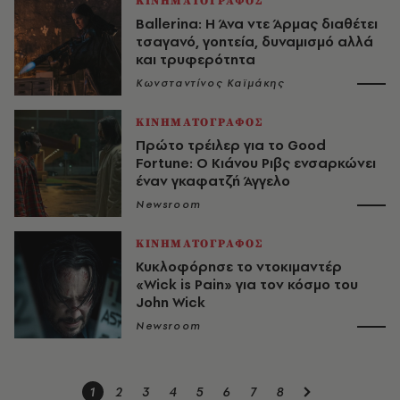
ΚΙΝΗΜΑΤΟΓΡΑΦΟΣ
Ballerina: Η Άνα ντε Άρμας διαθέτει
τσαγανό, γοητεία, δυναμισμό αλλά
και τρυφερότητα
Κωνσταντίνος Καϊμάκης
ΚΙΝΗΜΑΤΟΓΡΑΦΟΣ
Πρώτο τρέιλερ για το Good
Fortune: Ο Κιάνου Ριβς ενσαρκώνει
έναν γκαφατζή Άγγελο
Newsroom
ΚΙΝΗΜΑΤΟΓΡΑΦΟΣ
Κυκλοφόρησε το ντοκιμαντέρ
«Wick is Pain» για τον κόσμο του
John Wick
Newsroom
1
2
3
4
5
6
7
8