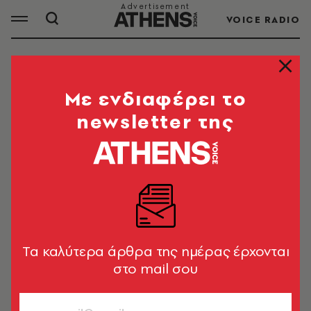
VOICE RADIO
ΚΙΑΝΟΥ ΡΙΒΣ
Mε ενδιαφέρει το
newsletter της
ΟΛΑ ΤΑ ΑΡΘΡΑ ΤΟΥ TAG
ΚΙΑΝΟΥ ΡΙΒΣ
TV + SERIES
Ο Κιάνου Ριβς ζητά επιείκεια για
σκηνοθέτη που κατηγορείται ότι
Tα καλύτερα άρθρα της ημέρας έρχονται
εξαπάτησε το Netflix
στο mail σου
Newsroom