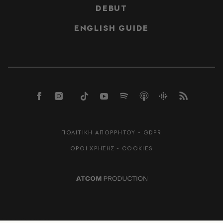
DEBUT
ENGLISH GUIDE
ΠΟΛΙΤΙΚΗ ΑΠΟΡΡΗΤΟΥ - GDPR
ΟΡΟΙ ΧΡΗΣΗΣ - COOKIES