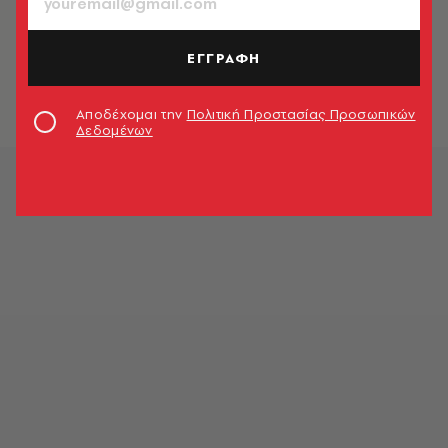
CELEBRITIES
Red carpet romance: Ο Κιάνου Ριβς
και η Αλεξάντρα Γκραντ πιο δεμένοι
ΕΓΓΡΑΦΗ
από ποτέ
Newsroom
Αποδέχομαι την
Πολιτική Προστασίας Προσωπικών
Δεδομένων