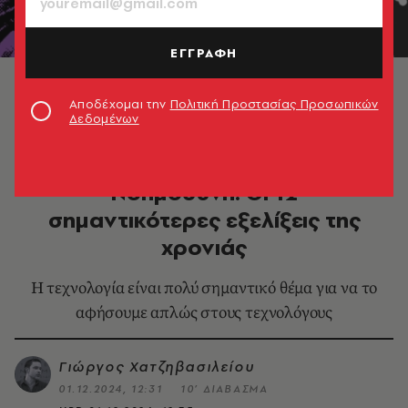
ΕΓΓΡΑΦΗ
Εικονογράφηση: Γιάννης Γκαμήλης
Αποδέχομαι την
Πολιτική Προστασίας Προσωπικών
Δεδομένων
ΤΕΧΝΟΛΟΓΙΑ - ΕΠΙΣΤΗΜΗ
Ανασκόπηση 2024 - Τεχνητή
Νοημοσύνη: Οι 12
σημαντικότερες εξελίξεις της
χρονιάς
Η τεχνολογία είναι πολύ σημαντικό θέμα για να το
αφήσουμε απλώς στους τεχνολόγους
Γιώργος Χατζηβασιλείου
01.12.2024, 12:31
10’ ΔΙΑΒΑΣΜΑ