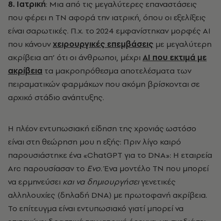
8. Ιατρική
: Μια από τις μεγαλύτερες επαναστάσεις
που φέρει η ΤΝ αφορά την ιατρική, όπου οι εξελίξεις
είναι σαρωτικές. Π.χ. το 2024 εμφανίστηκαν μορφές ΑΙ
που κάνουν
χειρουργικές επεμβάσεις
με μεγαλύτερη
ακρίβεια απ’ ότι οι άνθρωποι, μέχρι
ΑΙ που εκτιμά με
ακρίβεια
τα μακροπρόθεσμα αποτελέσματα των
πειραματικών φαρμάκων που ακόμη βρίσκονται σε
αρχικό στάδιο ανάπτυξης.
Η πλέον εντυπωσιακή είδηση της χρονιάς ωστόσο
είναι στη θεώρηση μου η εξής: Πριν λίγο καιρό
παρουσιάστηκε ένα «ChatGPT για το DNA»:
Η εταιρεία
Arc παρουσίασαν το
Evo
. Ένα μοντέλο ΤΝ που μπορεί
να ερμηνεύσει
και να δημιουργήσει
γενετικές
αλληλουχίες (δηλαδή
DNA) με πρωτοφανή ακρίβεια.
To επίτευγμα είναι εντυπωσιακό γιατί μπορεί να