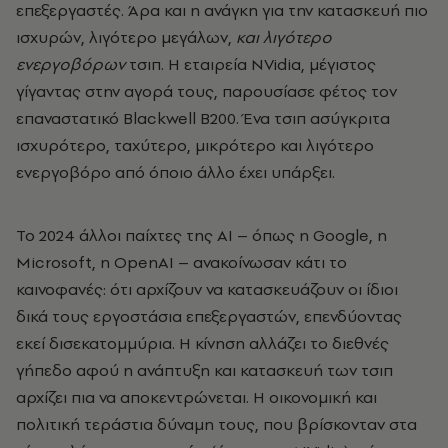
επεξεργαστές. Άρα και η ανάγκη για την κατασκευή πιο
ισχυρών, λιγότερο μεγάλων,
και λιγότερο
ενεργοβόρων
τσιπ. Η εταιρεία NVidia, μέγιστος
γίγαντας στην αγορά τους, παρουσίασε φέτος τον
επαναστατικό Blackwell B200. Ένα τσιπ ασύγκριτα
ισχυρότερο, ταχύτερο, μικρότερο και λιγότερο
ενεργοβόρο από όποιο άλλο έχει υπάρξει.
Το 2024 άλλοι παίχτες της ΑΙ – όπως η Google, η
Microsoft, η OpenAI – ανακοίνωσαν κάτι το
καινοφανές: ότι αρχίζουν να κατασκευάζουν οι ίδιοι
δικά τους εργοστάσια επεξεργαστών, επενδύοντας
εκεί δισεκατομμύρια. Η κίνηση αλλάζει το διεθνές
γήπεδο αφού η ανάπτυξη και κατασκευή των τσιπ
αρχίζει πια να αποκεντρώνεται. Η οικονομική και
πολιτική τεράστια δύναμη τους, που βρίσκονταν στα