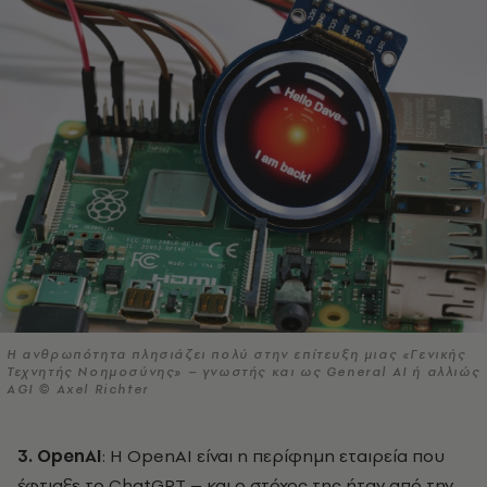
H ανθρωπότητα πλησιάζει πολύ στην επίτευξη μιας «Γενικής
Τεχνητής Νοημοσύνης» – γνωστής και ως General AI ή αλλιώς
AGI © Axel Richter
3. OpenAI
: Η OpenAI είναι η περίφημη εταιρεία που
έφτιαξε το ChatGPT – και ο στόχος της ήταν από την