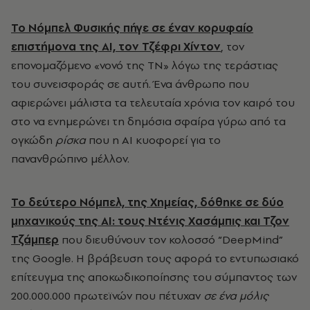
Το Νόμπελ Φυσικής πήγε σε έναν κορυφαίο
επιστήμονα της ΑΙ, τον Τζέφρι Χίντον
, τον
επονομαζόμενο «νονό της ΤΝ» λόγω της τεράστιας
του συνεισφοράς σε αυτή. Ένα άνθρωπο που
αφιερώνει μάλιστα τα τελευταία χρόνια τον καιρό του
στο να ενημερώνει τη δημόσια σφαίρα γύρω από τα
ογκώδη
ρίσκα
που η ΑΙ κυοφορεί για το
πανανθρώπινο μέλλον.
Το δεύτερο Νόμπελ, της Χημείας, δόθηκε σε δύο
μηχανικούς της ΑΙ: τους Ντένις Χασάμπις και
Τζον
Τζάμπερ
που διευθύνουν τον κολοσσό “DeepMind”
της Google. Η βράβευση τους αφορά το εντυπωσιακό
επίτευγμα της αποκωδικοποίησης του σύμπαντος των
200.000.000 πρωτεϊνών που πέτυχαν
σε ένα μόλις