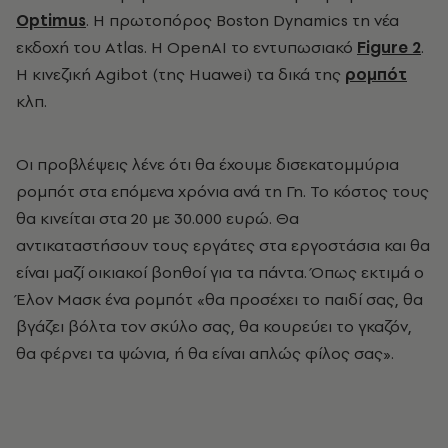
Optimus
. Η πρωτοπόρος Boston Dynamics τη νέα
εκδοχή του Atlas. Η OpenAI το εντυπωσιακό
Figure 2
.
Η κινεζική Agibot (της Huawei) τα δικά της
ρομπότ
κλπ.
Οι προβλέψεις λένε ότι θα έχουμε δισεκατομμύρια
ρομπότ στα επόμενα χρόνια ανά τη Γη. Το κόστος τους
θα κινείται στα 20 με 30.000 ευρώ. Θα
αντικαταστήσουν τους εργάτες στα εργοστάσια και θα
είναι μαζί οικιακοί βοηθοί για τα πάντα. Όπως εκτιμά ο
Έλον Μασκ ένα ρομπότ «θα προσέχει το παιδί σας, θα
βγάζει βόλτα τον σκύλο σας, θα κουρεύει το γκαζόν,
θα φέρνει τα ψώνια, ή θα είναι απλώς φίλος σας».