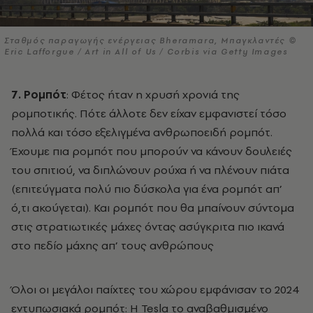
Σταθμός παραγωγής ενέργειας Bheramara, Μπαγκλαντές ©
Eric Lafforgue / Art in All of Us / Corbis via Getty Images
7. Ρομπότ
: Φέτος ήταν η χρυσή χρονιά της
ρομποτικής. Πότε άλλοτε δεν είχαν εμφανιστεί τόσο
πολλά και τόσο εξελιγμένα ανθρωποειδή ρομπότ.
Έχουμε πια ρομπότ που μπορούν να κάνουν δουλειές
του σπιτιού, να διπλώνουν ρούχα ή να πλένουν πιάτα
(επιτεύγματα πολύ πιο δύσκολα για ένα ρομπότ απ’
ό,τι ακούγεται). Και ρομπότ που θα μπαίνουν σύντομα
στις στρατιωτικές μάχες όντας ασύγκριτα πιο ικανά
στο πεδίο μάχης απ’ τους ανθρώπους
Όλοι οι μεγάλοι παίχτες του χώρου εμφάνισαν το 2024
εντυπωσιακά ρομπότ: Η Tesla το αναβαθμισμένο