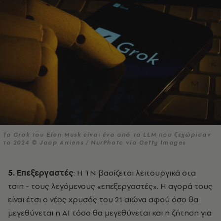
To Grok του Elon Musk είναι ένα από τα LLM που ξεχώρισαν
το 2024 © Jaap Arriens / NurPhoto via Getty Images
5. Επεξεργαστές
: Η ΤΝ βασίζεται λειτουργικά στα
τσιπ - τους λεγόμενους «επεξεργαστές». Η αγορά τους
είναι έτσι ο νέος χρυσός του 21 αιώνα αφού όσο θα
μεγεθύνεται η ΑΙ τόσο θα μεγεθύνεται και η ζήτηση για