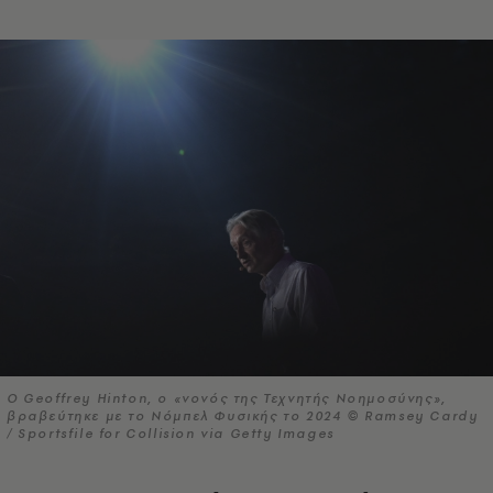
O Geoffrey Hinton, ο «νονός της Τεχνητής Νοημοσύνης»,
βραβεύτηκε με το Νόμπελ Φυσικής το 2024 © Ramsey Cardy
/ Sportsfile for Collision via Getty Images