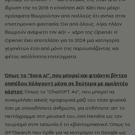
ίδρυση της το 2015 η επινόηση AGI. Κάτι που μέχρι
πρόσφατα θεωρούνταν από πολλούς ότι ανήκε στην
επιστημονική φαντασία. Όχι από όλους. Λίγοι πλέον
θεωρούν ανέφικτη την AGI –
χάρη της
OpenAI
. Η
OpenAI έχει αποτελέσει για το 2024 μια κατηγορία
γεγονότων έτσι από μόνη της παρουσιάζοντας και
φέτος ασύλληπτα επιτεύγματα.
Όπως το “Sora ΑΙ”, που μπορεί και φτιάχνει βίντεο
επιπέδου Χόλιγουντ μέσα σε δεύτερα με αμελητέο
κόστος
. Όπως το “ChatGPT 4o”, που μπορεί να
συνομιλήσει κανείς προφορικά μαζί του τόσο φυσικά
όσο με οποιοδήποτε άνθρωπο, για οτιδήποτε: απ’ το
πεντάγραμμο στη μουσική του Jimi Hendrix ως τον
τουρισμό στην Ιαπωνία ή τη κβαντομηχανική. Όπως το
GPTSearch που ήρθε για να κοντράρει τη Google ως