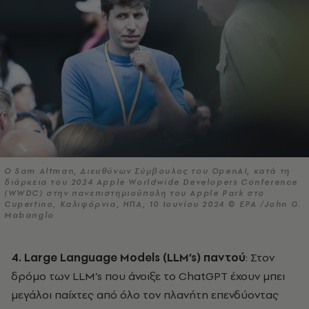
Ο Sam Altman, Διευθύνων Σύμβουλος του OpenAI, κατά τη
διάρκεια του 2024 Apple Worldwide Developers Conference
(WWDC) στην πανεπιστημιούπολη του Apple Park στο
Cupertino, Καλιφόρνια, ΗΠΑ, 10 Ιουνίου 2024 © EPA /John G.
Mabanglo
4. Large
Language
Models
(
LLM
’
s
) παντού
: Στον
δρόμο των LLM’s που άνοιξε το ChatGPT έχουν μπει
μεγάλοι παίχτες από όλο τον πλανήτη επενδύοντας