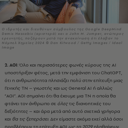
Ο ιδρυτής και διευθύνων σύμβουλος της Google DeepMind
Demis Hassabis (αριστερά) και ο John M. Jumper, ανώτερος
ερευνητής, ποζάρουν μετά την ανακοίνωση ότι έλαβαν το
Νόμπελ Χημείας 2024 © Dan Kitwood / Getty Images / Ideal
Image
2. AGI
: Όλο και περισσότερες φωνές κύρους της ΑΙ
υποστήριξαν φέτος, μετά την εμφάνιση του ChatGPT,
ότι η ανθρωπότητα πλησιάζει πολύ στην επίτευξη μιας
Γενικής ΤΝ – γνωστής και ως General AI ή αλλιώς
“AGI”. AGI σημαίνει ότι θα έχουμε μια ΤΝ η οποία θα
φτάνει τον άνθρωπο σε
όλες
τις διανοητικές του
δεξιότητες – και άρα μετά από αυτό σχετικά γρήγορα
και
θα τις ξεπεράσει
. Δεν είμαστε ακόμα εκεί αλλά όσοι
προβλέπουν τη επίτευξη AGI
ως το 2029
πληθαίνουν.