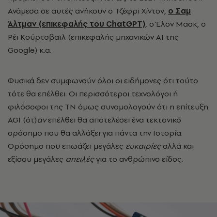
Ανάμεσα σε αυτές ανήκουν ο Τζέφρι Χίντον,
ο Σαμ
Άλτμαν (επικεφαλής του ChatGPT)
, ο Έλον Μασκ, ο
Ρέι Κούρτσβαϊλ (επικεφαλής μηχανικών ΑΙ της
Google) κ.α.
Φυσικά δεν συμφωνούν όλοι οι ειδήμονες ότι τούτο
τότε θα επέλθει. Οι περισσότεροι τεχνολόγοι ή
φιλόσοφοι της ΤΝ όμως συνομολογούν ότι η επίτευξη
AGI (ότ)
αν
επέλθει θα αποτελέσει ένα τεκτονικό
ορόσημο που θα αλλάξει για πάντα την Ιστορία.
Ορόσημο που επωάζει μεγάλες
ευκαιρίες
αλλά και
εξίσου μεγάλες
απειλές
για το ανθρώπινο είδος.