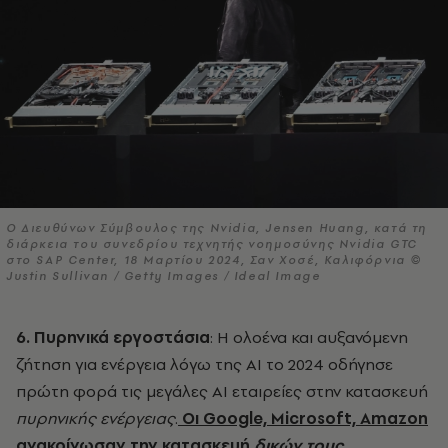
Ο Διευθύνων Σύμβουλος της Nvidia, Jensen Huang, κατά τη
διάρκεια του συνεδρίου τεχνητής νοημοσύνης Nvidia GTC
στο SAP Center, 18 Μαρτίου 2024, Σαν Χοσέ, Καλιφόρνια ©
Justin Sullivan / Getty Images / Ideal Image
6. Πυρηνικά εργοστάσια
: Η ολοένα και αυξανόμενη
ζήτηση για ενέργεια λόγω της ΑΙ το 2024 οδήγησε
πρώτη φορά τις μεγάλες ΑΙ εταιρείες στην κατασκευή
πυρηνικής ενέργειας
.
Οι Google, Microsoft, Amazon
ανακοίνωσαν την κατασκευή
δικών τους