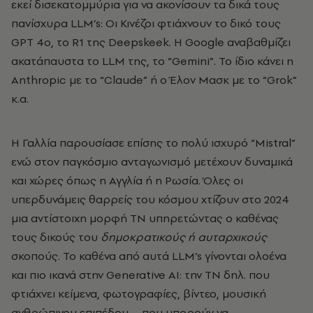
εκεί δισεκατομμύρια για να ακονίσουν τα δικά τους
πανίσχυρα LLM’s: Οι Κινέζοι φτιάχνουν το δικό τους
GPT 4o, το R1 της Deepskeek. H Google αναβαθμίζει
ακατάπαυστα το LLM της, το “Gemini”. Το ίδιο κάνει η
Anthropic με το “Claude” ή ο Έλον Μασκ με το “Grok”
κ.α.
H Γαλλία παρουσίασε επίσης το πολύ ισχυρό “Mistral”
ενώ στον παγκόσμιο ανταγωνισμό μετέχουν δυναμικά
και χώρες όπως η Αγγλία ή η Ρωσία. Ό
λες οι
υπερδυνάμεις θαρρείς του κόσμου χτίζουν στο 2024
μια αντίστοιχη μορφή ΤΝ υπηρετώντας ο καθένας
τους δικούς του
δημοκρατικούς ή αυταρχικούς
σκοπούς. Το καθένα από αυτά
LLM’
s γίνονται ολοένα
και πιο ικανά στην
Generative
AI: την ΤΝ δηλ. που
φτιάχνει κείμενα, φωτογραφίες, βίντεο, μουσική
ανθρώπινου επιπέδου – που μπορούν να