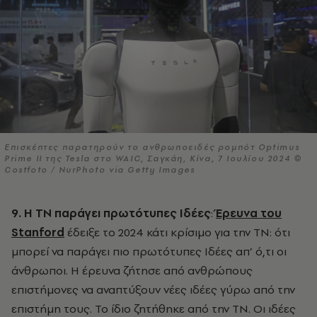
Επισκέπτες παρατηρούν το ανθρωποειδές ρομπότ Optimus
Prime II της Tesla στο WAIC, Σαγκάη, Κίνα, 7 Ιουλίου 2024 ©
Costfoto / NurPhoto via Getty Images
9. Η ΤΝ παράγει πρωτότυπες Ιδέες
:
Έρευνα του
Stanford
έδειξε το 2024 κάτι κρίσιμο για την ΤΝ: ότι
μπορεί να παράγει πιο πρωτότυπες Ιδέες απ’ ό,τι οι
άνθρωποι. Η έρευνα ζήτησε από ανθρώπους
επιστήμονες να αναπτύξουν νέες ιδέες γύρω από την
επιστήμη τους. Το ίδιο ζητήθηκε από την ΤΝ. Οι ιδέες