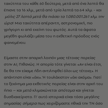
ταχύτητα του κάθε 60 δεύτερα, μετά από ένα λεπτό θα
έπιανε τα 16 χλμ., μετά από τρία λεπτά τα 64 χλμ. - και
μόλις 27 λεπτά μετά θα πιάσει τα 1.080.001.261 χλμ. την
ώρα
! Μια ταχύτητα απέραντη, αστρονομική, πιο
γρήγορη κι από εκείνη του φωτός. Αυτά τα άφατα
μεγέθη φωλιάζει μέσα του η εκθετική πρόοδος ενός
φαινομένου.
Είμαστε στην απαρχή λοιπόν μιας τέτοιας πορείας
στην ΑΙ; Πιθανώς. Η απορία τότε γίνεται: «Αν είναι έτσι,
δε θα την είχαμε ήδη αντιληφθεί όλοι ως τέτοια;». Η
απάντηση είναι «όχι». Ή τουλάχιστον «όχι ακόμα». Γιατί
το ξεκίνημα μια εκθετικής πορείας είναι στην αρχή του
ήπιο – και
μετά
κλιμακώνεται
απότομα
και γίνεται
δυσδιαχείριστο. Γι’ αυτό ιστορικά είναι τόσο μεγάλης
σημασίας
σήμερα
πως χειριζόμαστε ηθικά την ΤΝ όσο