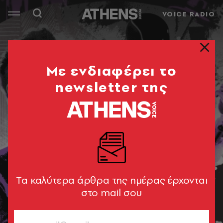
VOICE RADIO
Mε ενδιαφέρει το
newsletter της
Tα καλύτερα άρθρα της ημέρας έρχονται
στο mail σου