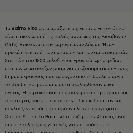
Το
Βairro Alto
μεταφράζεται ως «επάνω γειτονιά» και
είναι η πιο νέα από τις παλιές συνοικίες της Λισαβόνας
(1513). Βρίσκεται στην κορυφή ενός λόφου. Ήταν
αρχικά η γειτονιά των εμπόρων και των αριστοκρατών.
Στα τέλη του 1800 φιλοξένησε γραφεία εφημερίδων,
στη συνέχεια άνοιξαν μπαρ για να εξυπηρετήσουν τους
δημοσιογράφους που έφευγαν από τη δουλειά αργά
το βράδυ, και μετά από αυτά ακολούθησαν οίκοι
ανοχής. Η περιοχή είναι σήμερα γεμάτη καφέ, μπαρ και
εστιατόρια, και προσφέρεται για διασκέδαση, αν και
πολλοί ξενύχτηδες προτιμούν πλέον τα μαγαζιά στο
Cais do Sodré. Το Bairro Alto, μαζί με την Alfama, είναι
από τις καλύτερες γειτονιές για να ακούσετε τη
διάσημη πορτογαλική μουσική Fado. Φάντο σημαίνει