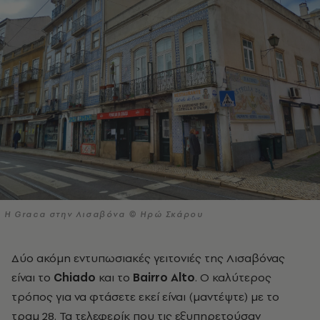
Η Graca στην Λισαβόνα © Ηρώ Σκάρου
Δύο ακόμη εντυπωσιακές γειτονιές της Λισαβόνας
είναι το
Chiado
και το
Bairro Alto
. Ο καλύτερος
τρόπος για να φτάσετε εκεί είναι (μαντέψτε) με το
τραμ 28. Τα τελεφερίκ που τις εξυπηρετούσαν