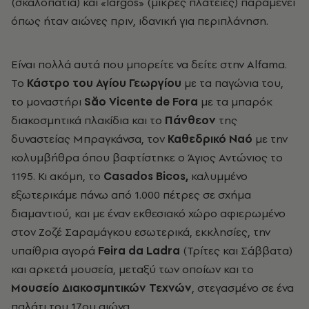
(σκαλοπάτια) και «largos» (μικρές πλατείες) παραμένει
όπως ήταν αιώνες πριν, ιδανική για περιπλάνηση.
Είναι πολλά αυτά που μπορείτε να δείτε στην Alfama.
Το
Κάστρο του Αγίου Γεωργίου
με τα παγώνια του,
το μοναστήρι
Săo Vicente de Fora
με τα μπαρόκ
διακοσμητικά πλακίδια και το
Πάνθεον
της
δυναστείας Μπραγκάνσα, τον
Καθεδρικό Ναό
με την
κολυμβήθρα όπου βαφτίστηκε ο Άγιος Αντώνιος το
1195. Κι ακόμη, το
Casados Bicos,
καλυμμένο
εξωτερικάμε πάνω από 1.000 πέτρες σε σχήμα
διαμαντιού, και με έναν εκθεσιακό χώρο αφιερωμένο
στον Ζοζέ Σαραμάγκου εσωτερικά, εκκλησίες, την
υπαίθρια αγορά
Feira da Ladra
(Τρίτες και Σάββατα)
και αρκετά μουσεία, μεταξύ των οποίων και το
Μουσείο Διακοσμητικών Τεχνών
, στεγασμένο σε ένα
παλάτι του 17ου αιώνα.