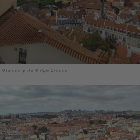
Θέα από ψηλά © Ηρώ Σκάρου