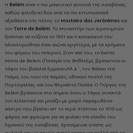
Η
Βelém
είναι η πιο μαγευτική γειτονιά της Λισαβόνας,
καθώς φιλοξενεί δύο από τα πιο εντυπωσιακά
αξιοθέατα της πόλης: το
Mosteiro dos Jerόnimos
και
τον
Torre de Belém
. Το Μοναστήρι των Ιερονυμιτών
ξεκίνησε να χτίζεται το 1501 και η κατασκευή του
ολοκληρώθηκε έναν αιώνα αργότερα, με τα χρήματα
του φόρου του πιπεριού. Στον ναό του, τη Santa
Maria de Belem (Παναγία της Βηθλεέμ), βρίσκονται οι
τάφοι του βασιλιά Εμμανουήλ Α΄, του Βάσκο ντα
Γκάμα, του Λουί ντε Καμόες, εθνικού ποιητή της
Πορτογαλίας, και του Φερνάντο Πεσόα. Ο Πύργος της
Belém βρίσκεται στο σημείο όπου ο Τάγος συναντά
τον Ατλαντικό και μοιάζει με μικρό παραμυθένιο
κάστρο που βγαίνει απ’ το νερό. Χτίστηκε το 1515 ως
φάρος και φρούριο για να φυλάει την είσοδο του
λιμανιού της Λισαβόνας. Χρησίμευσε επίσης ως
φυλακή και ως σημείο αναχώρησης για πολλά από τα