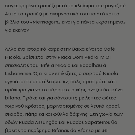
συγκεκριμένο τραπέζι μετά το κλείσιμο του μαγαζιού.
Αυτό το τραπέζι με αναμνηστικά του ποιητή και το
βιβλίο του «Mensagem» είναι για πάντα «κρατημένο»
για εκείνον.
Άλλο ένα ιστορικό καφέ στην Baixa είναι το Café
Nicola. Βρίσκεται στην Praça Dom Pedro IV. Οι
σπεσιαλιτέ του: Bife à Nicola και Bacalhau à
Lisbonense. Ό,τι κι αν επιλέξετε, ο σεφ τού Nicola
εγγυάται το αποτέλεσμα. Αν, πάλι, προτιμάτε κάτι
πρόχειρο για να το πάρετε στο χέρι, αναζητήστε ένα
bifana. Πρόκειται για σάντουιτς με λεπτές φέτες
χοιρινού κρέατος, μαριναρισμένες σε λευκό κρασί,
σκόρδο, πάπρικα και φύλλα δάφνης. Στη γωνία των
οδών Ruada Assunçăo και Ruados Sapateiros θα
βρείτε τα περίφημα Bifanas do Afonso με 3€.