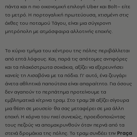
πάντα και η πιο οικονομική επιλογή Uber και Bolt– είτε
το μετρό. Η πορτογαλική πρωτεύουσα, χτισμένη στις
όχθες του ποταμού Τάγου, είναι μια σύγχρονη
μητρόπολη με ατμόσφαιρα αλλοτινής εποχής.
Το κύριο τμήμα του κέντρου της πόλης περιβάλλεται
από επτά λόφους. Και, παρά τις απότομες ανηφόρες
και τα πλακόστρωτα σοκάκια, αξίζει να εξερευνήσει
κανείς τη Λισαβόνα με τα πόδια. Γι’ αυτό, ένα ζευγάρι
άνετα αθλητικά παπούτσια είναι απαραίτητο. Για όσους
δεν αγαπούν το περπάτημα προτείνουμε τα
εμβληματικά κίτρινα τραμ. Στο τραμ 28 αξίζει σίγουρα
μια θέση σε μουσείο· θα σας μεταφέρει σε μια άλλη
εποχή. Η κόρνα του ηχεί συνεχώς, προειδοποιώντας
τους πεζούς να απομακρυνθούν όταν περνά από τα
στενά δρομάκια της πόλης. Το τραμ συνδέει την
Praça