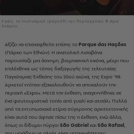
Fado, το νοσταλγικό τραγούδι της Πορτογαλίας © Ηρώ
Σκάρου
Αξίζει να επισκεφθείτε επίσης το
Parque das Naçŏes
(Πάρκο των Εθνών). Η ανατολική Λισαβόνα
παρουσίαζε μια άσχημη, βιομηχανική εικόνα, μέχρι που
επιλέχθηκε ως τόπος διεξαγωγής της τελευταίας
Παγκόσμιας Έκθεσης του 20ού αιώνα, της Expo ’98.
Αρκετοί ντόπιοι εξακολουθούν να αποκαλούν την
περιοχή «Expo». Μετά την έκθεση, αναγεννήθηκε σε
ένα φουτουριστικό τοπίο από γυαλί και ατσάλι. Πολλά
από τα εντυπωσιακά κτίρια σύγχρονης αρχιτεκτονικής
είναι αυτά που άφησε πίσω της η έκθεση, ενώ άλλα,
όπως οι δίδυμοι πύργοι
Săo Gabriel
και
Săo Rafael
,
που μοιάζουν με πλοία, είναι μεταγενέστερες