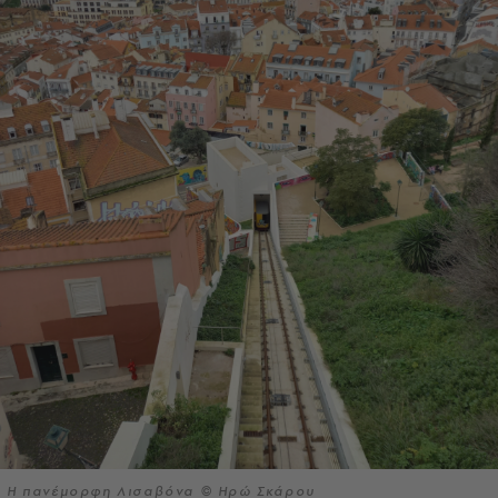
Η πανέμορφη Λισαβόνα © Ηρώ Σκάρου