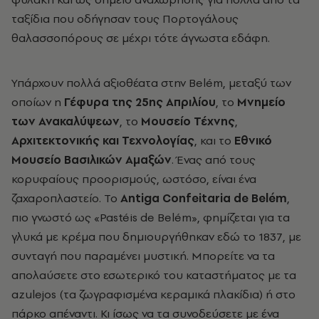
ταξίδια που οδήγησαν τους Πορτογάλους
θαλασσοπόρους σε μέχρι τότε άγνωστα εδάφη.
Υπάρχουν πολλά αξιοθέατα στην Belém, μεταξύ των
οποίων η
Γέφυρα της 25ης Απριλίου
, το
Μνημείο
των Ανακαλύψεων
, το
Μουσείο Τέχνης
,
Αρχιτεκτονικής και Τεχνολογίας
, και το
Εθνικό
Μουσείο Βασιλικών Αμαξών
. Ένας από τους
κορυφαίους προορισμούς, ωστόσο, είναι ένα
ζαχαροπλαστείο. Το
Antiga Confeitaria de Belém
,
πιο γνωστό ως «Pastéis de Belém», φημίζεται για τα
γλυκά με κρέμα που δημιουργήθηκαν εδώ το 1837, με
συνταγή που παραμένει μυστική. Μπορείτε να τα
απολαύσετε στο εσωτερικό του καταστήματος με τα
azulejos (τα ζωγραφισμένα κεραμικά πλακίδια) ή στο
πάρκο απέναντι. Κι ίσως να τα συνοδεύσετε με ένα