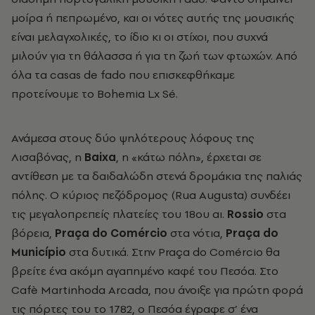
μοίρα ή πεπρωμένο, και οι νότες αυτής της μουσικής
είναι μελαγχολικές, το ίδιο κι οι στίχοι, που συχνά
μιλούν για τη θάλασσα ή για τη ζωή των φτωχών. Από
όλα τα casas de fado που επισκεφθήκαμε
προτείνουμε το Bohemia Lx Sé.
Ανάμεσα στους δύο ψηλότερους λόφους της
Λισαβόνας, η
Baixa
, η «κάτω πόλη», έρχεται σε
αντίθεση με τα δαιδαλώδη στενά δρομάκια της παλιάς
πόλης. Ο κύριος πεζόδρομος (Rua Augusta) συνδέει
τις μεγαλοπρεπείς πλατείες του 18ου αι.
Rossio
στα
βόρεια,
Praça do Comércio
στα νότια,
Praça do
Município
στα δυτικά. Στην Praça do Comércio θα
βρείτε ένα ακόμη αγαπημένο καφέ του Πεσόα. Στο
Cafè Martinhoda Arcada, που άνοιξε για πρώτη φορά
τις πόρτες του το 1782, ο Πεσόα έγραφε σ’ ένα