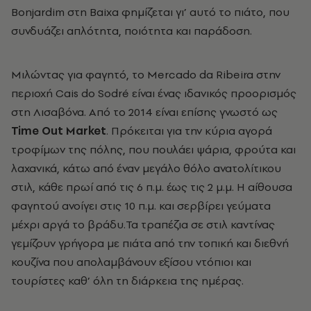
Bonjardim στη Baixa φημίζεται γι’ αυτό το πιάτο, που
συνδυάζει απλότητα, ποιότητα και παράδοση.
Μιλώντας για φαγητό, το Mercado da Ribeira στην
περιοχή Cais do Sodré είναι ένας ιδανικός προορισμός
στη Λισαβόνα. Από το 2014 είναι επίσης γνωστό ως
Time Out Market
. Πρόκειται για την κύρια αγορά
τροφίμων της πόλης, που πουλάει ψάρια, φρούτα και
λαχανικά, κάτω από έναν μεγάλο θόλο ανατολίτικου
στιλ, κάθε πρωί από τις 6 π.μ. έως τις 2 μ.μ. Η αίθουσα
φαγητού ανοίγει στις 10 π.μ. και σερβίρει γεύματα
μέχρι αργά το βράδυ.Τα τραπέζια σε στιλ καντίνας
γεμίζουν γρήγορα με πιάτα από την τοπική και διεθνή
κουζίνα που απολαμβάνουν εξίσου ντόπιοι και
τουρίστες καθ’ όλη τη διάρκεια της ημέρας.