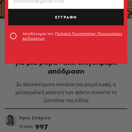
ΕΓΓΡΑΦΗ
Λισαβόνα © Unsplash
Αποδέχομαι την
Πολιτική Προστασίας Προσωπικών
Δεδομένων
ΤΑΞΙΔΙΑ
Λισαβόνα: Ιδανικός προορισμός
για μια ρομαντική ολιγοήμερη
απόδραση
Σε πλακόστρωτα σοκάκια και μικρά καφέ, η
μελαγχολική μουσική των φάντο συναντά τη
ζωντάνια της πόλης
Ηρώ Σκάρου
997
ΤΕΥΧΟΣ