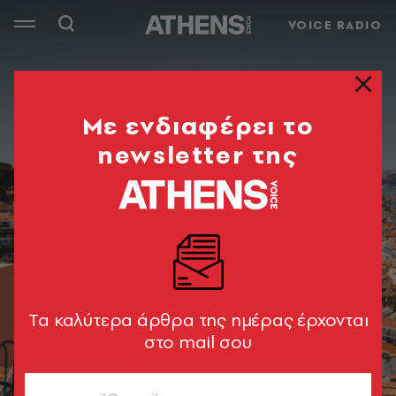
VOICE RADIO
Mε ενδιαφέρει το
newsletter της
Tα καλύτερα άρθρα της ημέρας έρχονται
στο mail σου