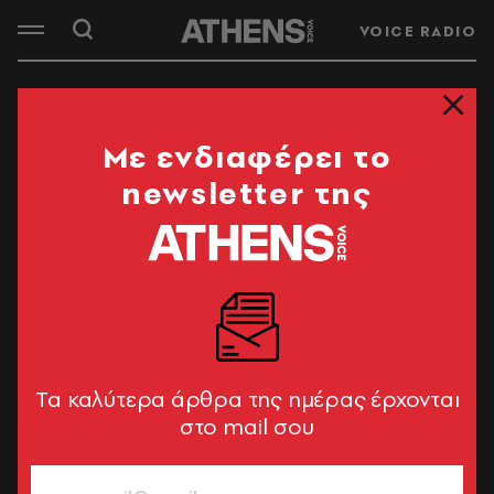
VOICE RADIO
Mε ενδιαφέρει το
newsletter της
Tα καλύτερα άρθρα της ημέρας έρχονται
στο mail σου