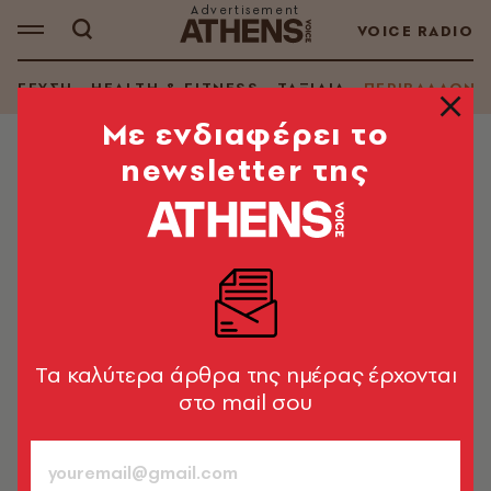
VOICE RADIO
ΓΕΥΣΗ
HEALTH & FITNESS
ΤΑΞΙΔΙΑ
ΠΕΡΙΒΑΛΛΟΝ
Mε ενδιαφέρει το
newsletter της
ΠΕΡΙΒΑΛΛΟΝ
H Ευρώπη ιδρώνει: Ο ρομαντισμός
της ταλαιπωρίας και ο
φιλελευθερισμός του air-condition
Μόλις το θερμόμετρο ανέβει, αρχίζουμε να τα
χάνουμε: Ποιότητα ύπνου, ικανότητα σκέψης,
Tα καλύτερα άρθρα της ημέρας έρχονται
ψυχραιμία - όλα καταρρέουν
στο mail σου
Λουκάς Βελιδάκης
19.07.2025, 13:10
3’ ΔΙΑΒΑΣΜΑ