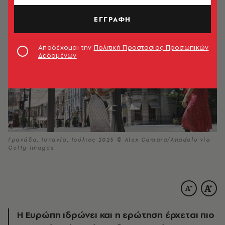
ΕΓΓΡΑΦΗ
Αποδέχομαι την
Πολιτική Προστασίας Προσωπικών
Δεδομένων
Γρανάδα, Ισπανία, Ιούλιος 2025 © Alex Camara/Anadolu via
Getty Images
H Ευρώπη ιδρώνει και η ερώτηση έρχεται πιο