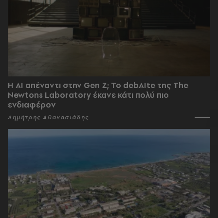
Η AI απέναντι στην Gen Z; Το debAIte της The
Newtons Laboratory έκανε κάτι πολύ πιο
ενδιαφέρον
Δημήτρης Αθανασιάδης