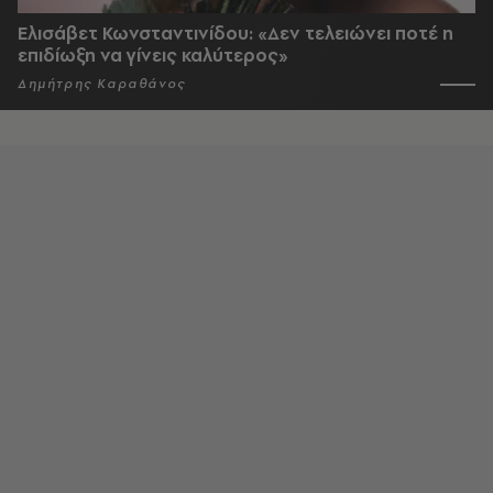
Ελισάβετ Κωνσταντινίδου: «Δεν τελειώνει ποτέ η
επιδίωξη να γίνεις καλύτερος»
Δημήτρης Καραθάνος