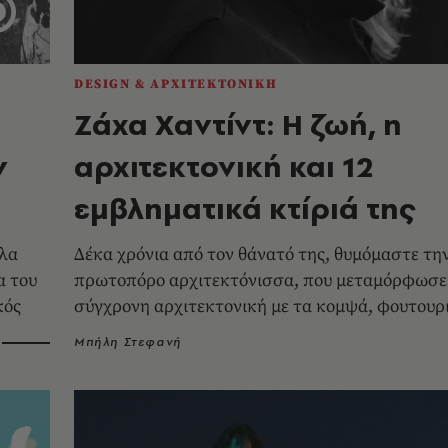
DESIGN & ΑΡΧΙΤΕΚΤΟΝΙΚΗ
Ζάχα Χαντίντ: Η ζωή, η
ν
αρχιτεκτονική και 12
εμβληματικά κτίριά της
άλα
Δέκα χρόνια από τον θάνατό της, θυμόμαστε τη
α του
πρωτοπόρο αρχιτεκτόνισσα, που μεταμόρφωσε
κός
σύγχρονη αρχιτεκτονική με τα κομψά, φουτουρ
έργα της
Μπήλη Στεφανή