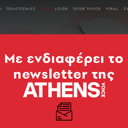
Α
ΠΟΛΙΤΙΣΜΟΣ
LIFE
LOOK
YOUR VOICE
VIRAL
Ζ
Mε ενδιαφέρει το
newsletter της