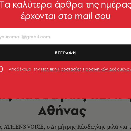
Tα καλύτερα άρθρα της ημέρα
έρχονται στο mail σου
ΕΓΓΡΑΦΗ
Αποδέχομαι την
Πολιτική Προστασίας Προσωπικών Δεδομένω
LIFE IN ATHENS
ης Κάσδαγλης και η 
Αθήνας
ς ATHENS VOICE, ο Δημήτρης Κάσδαγλης μιλά για τ