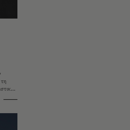
ν
 τη
ιστικά