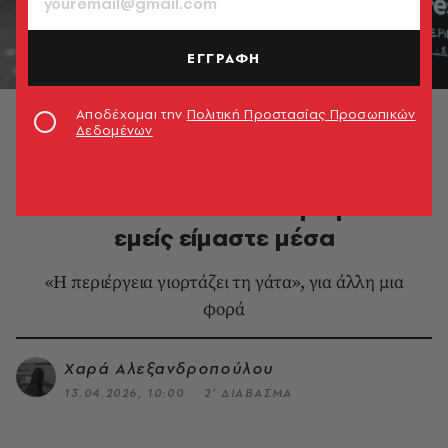
ΕΓΓΡΑΦΗ
Αποδέχομαι την
Πολιτική Προστασίας Προσωπικών
Δεδομένων
LIFE IN ATHENS
Το Cat Festival επιστρέφει κι
εμείς είμαστε μέσα
«Η περιέργεια γιορτάζει τη γάτα», για άλλη μια
φορά
Χαρά Αλεξανδροπούλου
13.04.2026, 10:00
2’ ΔΙΑΒΑΣΜΑ