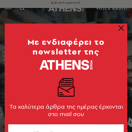
VOICE RADIO
Mε ενδιαφέρει το
newsletter της
Tα καλύτερα άρθρα της ημέρας έρχονται
στο mail σου