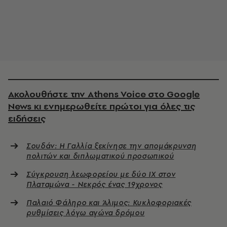
Ακολουθήστε την Athens Voice στο Google
News κι ενημερωθείτε πρώτοι για όλες τις
ειδήσεις
Σουδάν: Η Γαλλία ξεκίνησε την απομάκρυνση
πολιτών και διπλωματικού προσωπικού
Σύγκρουση λεωφορείου με δύο ΙΧ στον
Πλαταμώνα - Νεκρός ένας 19χρονος
Παλαιό Φάληρο και Άλιμος: Κυκλοφοριακές
ρυθμίσεις λόγω αγώνα δρόμου