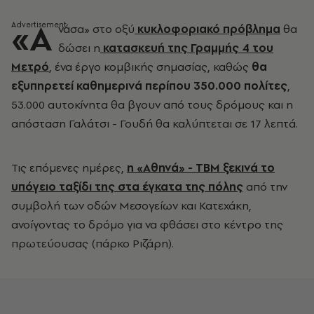
«Α
νάσα» στο οξύ
κυκλοφοριακό πρόβλημα
θα
δώσει η
κατασκευή της Γραμμής 4 του
Μετρό
, ένα έργο κομβικής σημασίας, καθώς
θα
εξυπηρετεί καθημερινά περίπου 350.000 πολίτες
,
53.000 αυτοκίνητα θα βγουν από τους δρόμους και η
απόσταση Γαλάτσι - Γουδή θα καλύπτεται σε 17 λεπτά.
Τις επόμενες ημέρες,
η «Αθηνά» - ΤΒΜ ξεκινά το
υπόγειο ταξίδι της στα έγκατα της πόλης
από την
συμβολή των οδών Μεσογείων και Κατεχάκη,
ανοίγοντας το δρόμο για να φθάσει στο κέντρο της
πρωτεύουσας (πάρκο Ριζάρη).