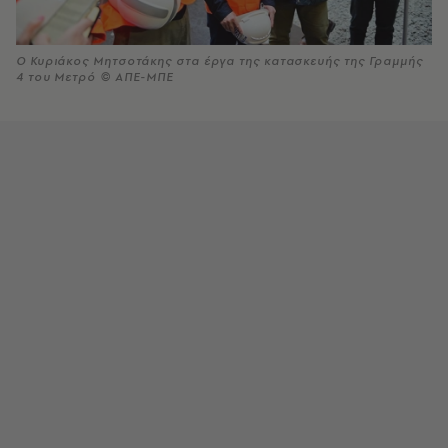
Ο Κυριάκος Μητσοτάκης στα έργα της κατασκευής της Γραμμής
4 του Μετρό © ΑΠΕ-ΜΠΕ