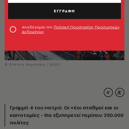
ΕΓΓΡΑΦΗ
Αποδέχομαι την
Πολιτική Προστασίας Προσωπικών
Δεδομένων
© Dimitris Kapantais / SOOC
Γραμμή 4 του Μετρό: Οι νέοι σταθμοί και οι
καινοτομίες - Θα εξυπηρετεί περίπου 350.000
πολίτες