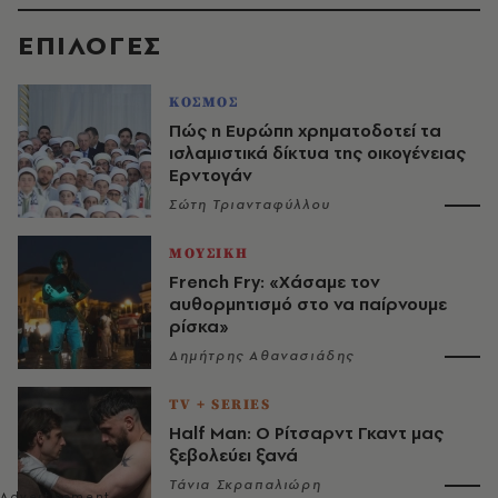
EΠΙΛΟΓΈΣ
ΚΟΣΜΟΣ
Πώς η Ευρώπη χρηματοδοτεί τα
ισλαμιστικά δίκτυα της οικογένειας
Ερντογάν
Σώτη Τριανταφύλλου
ΜΟΥΣΙΚΗ
French Fry: «Χάσαμε τον
αυθορμητισμό στο να παίρνουμε
ρίσκα»
Δημήτρης Αθανασιάδης
TV + SERIES
Half Man: Ο Ρίτσαρντ Γκαντ μας
ξεβολεύει ξανά
Τάνια Σκραπαλιώρη