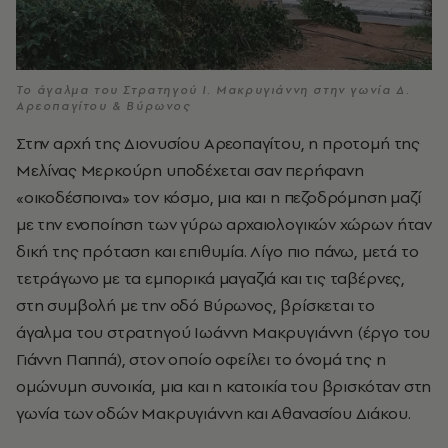
Το άγαλμα του Στρατηγού Ι. Μακρυγιάννη στην γωνία Δ.
Αρεοπαγίτου & Βύρωνος
Στην αρχή της Διονυσίου Αρεοπαγίτου, η προτομή της
Μελίνας Μερκούρη υποδέχεται σαν περήφανη
«οικοδέσποινα» τον κόσμο, μια και η πεζοδρόμηση μαζί
με την ενοποίηση των γύρω αρχαιολογικών χώρων ήταν
δική της πρόταση και επιθυμία. Λίγο πιο πάνω, μετά το
τετράγωνο με τα εμπορικά μαγαζιά και τις ταβέρνες,
στη συμβολή με την οδό Βύρωνος, βρίσκεται το
άγαλμα του στρατηγού Ιωάννη Μακρυγιάννη (έργο του
Γιάννη Παππά), στον οποίο οφείλει το όνομά της η
ομώνυμη συνοικία, μια και η κατοικία του βρισκόταν στη
γωνία των οδών Μακρυγιάννη και Αθανασίου Διάκου.