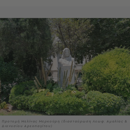
Προτομή Μελίνας Μερκούρη (διασταύρωση Λεωφ. Αμαλίας &
Διονυσίου Αρεοπαγίτου)