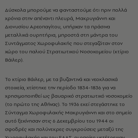
Δύσκολα μπορούμε να φανταστούμε ότι πριν πολλά
χρόνια στην απέναντι πλευρά, Μακρυγιάννη και
Διονυσίου Αρεοπαγίτου, υπήρχαν τα πράσινα
μεταλλικά ουρητήρια, μπροστά στη μάντρα του
Συντάγματος Χωροφυλακής που στεγαζόταν στον
χώρο του παλιού Στρατιωτικού Νοσοκομείου (κτίριο
Βάiλερ).
Το κτίριο Βάιλερ, με τα βυζαντινά και νεοκλασικά
στοιχεία, χτίστηκε την περίοδο 1834-1836 για να
χρησιμοποιηθεί ως βαυαρικό στρατιωτικό νοσοκομείο
(το πρώτο της Αθήνας). Το 1936 εκεί στεγάστηκε το
Σύνταγμα Χωροφυλακής Μακρυγιάννη και στο σημείο
αυτό ξεκίνησαν στις 6 Δεκεμβρίου του 1944 οι
σφοδρές και πολύνεκρες συγκρούσεις μεταξύ της
Χωροφυλακής και του ΕΛΑΣ, οι οποίες μετέτρεψαν