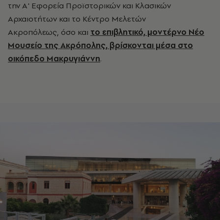
την Α' Εφορεία Προϊστορικών και Κλασικών
Αρχαιοτήτων και το Κέντρο Μελετών
Ακροπόλεως, όσο και
το επιβλητικό, μοντέρνο Νέο
Μουσείο της Ακρόπολης, βρίσκονται μέσα στο
οικόπεδο Μακρυγιάννη
.