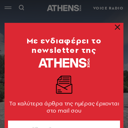
VOICE RADIO
Mε ενδιαφέρει το
newsletter της
Tα καλύτερα άρθρα της ημέρας έρχονται
στο mail σου