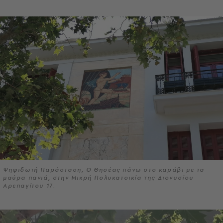
Ψηφιδωτή Παράσταση, Ο Θησέας πάνω στο καράβι με τα
μαύρα πανιά, στην Μικρή Πολυκατοικία της Διονυσίου
Αρεπαγίτου 17.