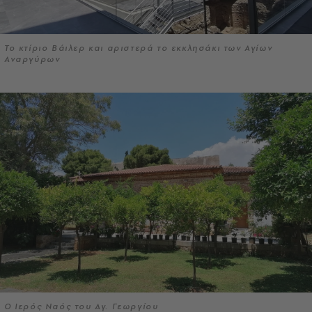
Το κτίριο Βάιλερ και αριστερά το εκκλησάκι των Αγίων
Αναργύρων
Ο Ιερός Ναός του Αγ. Γεωργίου