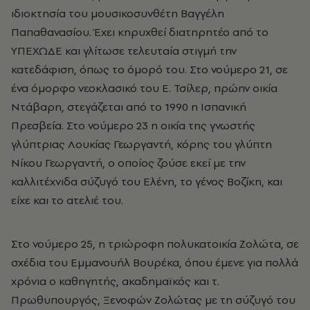
ιδιοκτησία του μουσικοσυνθέτη Βαγγέλη
Παπαθανασίου. Έχει κηρυχθεί διατηρητέο από το
ΥΠΕΧΩΔΕ και γλίτωσε τελευταία στιγμή την
κατεδάφιση, όπως το όμορό του. Στο νούμερο 21, σε
ένα όμορφο νεοκλασικό του Ε. Τσίλερ, πρώην οικία
Ντάβαρη, στεγάζεται από το 1990 η Ισπανική
Πρεσβεία. Στο νούμερο 23 η οικία της γνωστής
γλύπτριας Λουκίας Γεωργαντή, κόρης του γλύπτη
Νίκου Γεωργαντή, ο οποίος ζούσε εκεί με την
καλλιτέχνιδα σύζυγό του Ελένη, το γένος Βοζίκη, και
είχε και το ατελιέ του.
Στο νούμερο 25, η τριώροφη πολυκατοικία Ζολώτα, σε
σχέδια του Εμμανουήλ Βουρέκα, όπου έμενε για πολλά
χρόνια ο καθηγητής, ακαδημαϊκός και τ.
Πρωθυπουργός, Ξενοφών Ζολώτας με τη σύζυγό του