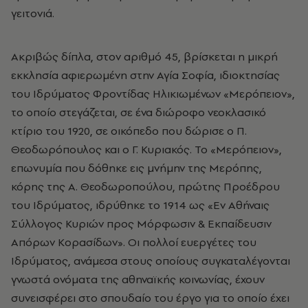
γειτονιά.
Ακριβώς δίπλα, στον αριθμό 45, βρίσκεται η μικρή
εκκλησία αφιερωμένη στην Αγία Σοφία, ιδιοκτησίας
του Ιδρύματος Φροντίδας Ηλικιωμένων «Μερόπειον»,
το οποίο στεγάζεται, σε ένα διώροφο νεοκλασικό
κτίριο του 1920, σε οικόπεδο που δώρισε ο Π.
Θεοδωρόπουλος και ο Γ. Κυριακός. Το «Μερόπειον»,
επωνυμία που δόθηκε εις μνήμην της Μερόπης,
κόρης της Α. Θεοδωροπούλου, πρώτης Προέδρου
του Ιδρύματος, ιδρύθηκε το 1914 ως «Εν Αθήναις
Σύλλογος Κυριών προς Μόρφωσιν & Εκπαίδευσιν
Απόρων Κορασίδων». Οι πολλοί ευεργέτες του
Ιδρύματος, ανάμεσα στους οποίους συγκαταλέγονται
γνωστά ονόματα της αθηναϊκής κοινωνίας, έχουν
συνεισφέρει στο σπουδαίο του έργο για το οποίο έχει