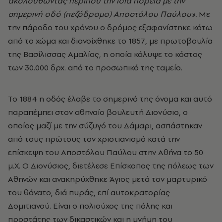
ακολουθώντας περίπου την ίδια πορεία με την
σημερινή οδό (πεζόδρομο) Αποστόλου Παύλου».
Με
την πάροδο του χρόνου ο δρόμος εξαφανίστηκε κάτω
από το χώμα και διανοίχθηκε το 1857, με πρωτοβουλία
της Βασίλισσας Αμαλίας, η οποία κάλυψε το κόστος
των 30.000 δρχ. από το προσωπικό της ταμείο.
Το 1884 η οδός έλαβε το σημερινό της όνομα και αυτό
παραπέμπει στον αθηναίο βουλευτή Διονύσιο, ο
οποίος μαζί με την σύζυγό του Δάμαρι, ασπάστηκαν
από τους πρώτους τον χριστιανισμό κατά την
επίσκεψη του Αποστόλου Παύλου στην Αθήνα το 50
μ.Χ. Ο Διονύσιος, διετέλεσε Επίσκοπος της πόλεως των
Αθηνών και ανακηρύχθηκε Άγιος μετά τον μαρτυρικό
του θάνατο, διά πυράς, επί αυτοκρατορίας
Δομιτιανού. Είναι ο πολιούχος της πόλης και
προστάτης των δικαστικών και η μνήμη του