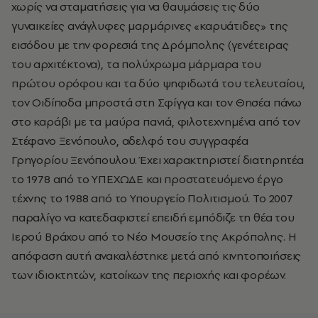
χωρίς να σταματήσεις για να θαυμάσεις τις δύο
γυναικείες ανάγλυφες μαρμάρινες «καρυάτιδες» της
εισόδου με την φορεσιά της Δρόμπολης (γενέτειρας
του αρχιτέκτονα), τα πολύχρωμα μάρμαρα του
πρώτου ορόφου και τα δύο ψηφιδωτά του τελευταίου,
τον Οιδίποδα μπροστά στη Σφίγγα και τον Θησέα πάνω
στο καράβι με τα μαύρα πανιά, φιλοτεχνημένα από τον
Στέφανο Ξενόπουλο, αδελφό του συγγραφέα
Γρηγορίου Ξενόπουλου. Έχει χαρακτηριστεί διατηρητέα
το 1978 από το ΥΠΕΧΩΔΕ και προστατευόμενο έργο
τέχνης το 1988 από το Υπουργείο Πολιτισμού. Το 2007
παραλίγο να κατεδαφιστεί επειδή εμπόδιζε τη θέα του
Ιερού Βράχου από το Νέο Μουσείο της Ακρόπολης. Η
απόφαση αυτή ανακαλέστηκε μετά από κινητοποιήσεις
των ιδιοκτητών, κατοίκων της περιοχής και φορέων.