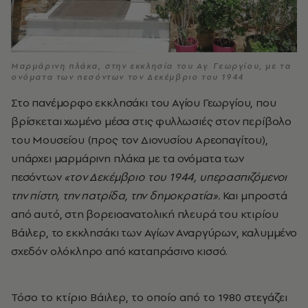
Μαρμάρινη πλάκα, στην εκκλησία του Αγ. Γεωργίου, με τα
ονόματα των πεσόντων τον Δεκέμβριο του 1944
Στο πανέμορφο εκκλησάκι του Αγίου Γεωργίου, που
βρίσκεται χωμένο μέσα στις φυλλωσιές στον περίβολο
του Μουσείου (προς τον Διονυσίου Αρεοπαγίτου),
υπάρχει μαρμάρινη πλάκα με τα ονόματα των
πεσόντων
«τον Δεκέμβριο του 1944, υπερασπιζόμενοι
την πίστη, την πατρίδα, την δημοκρατία».
Και μπροστά
από αυτό, στη βορειοανατολική πλευρά του κτιρίου
Βάιλερ, το εκκλησάκι των Αγίων Αναργύρων, καλυμμένο
σχεδόν ολόκληρο από καταπράσινο κισσό.
Τόσο το κτίριο Βάιλερ, το οποίο από το 1980 στεγάζει