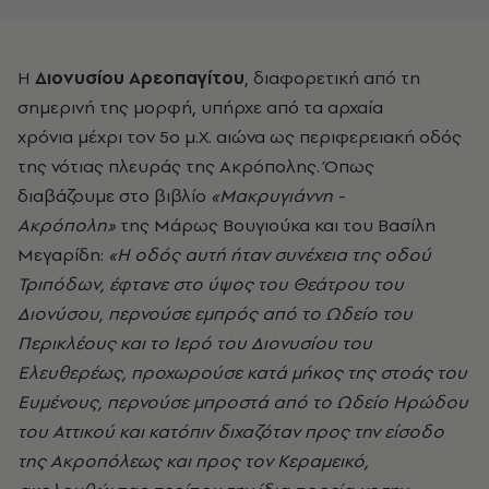
Η
Διονυσίου Αρεοπαγίτου
, διαφορετική από τη
σημερινή της μορφή, υπήρχε από τα αρχαία
χρόνια μέχρι τον 5ο μ.Χ. αιώνα ως περιφερειακή οδός
της νότιας πλευράς της Ακρόπολης. Όπως
διαβάζουμε στο βιβλίο
«Μακρυγιάννη -
Ακρόπολη»
της Μάρως Βουγιούκα και του Βασίλη
Μεγαρίδη:
«Η οδός αυτή ήταν συνέχεια της οδού
Τριπόδων, έφτανε στο ύψος του Θεάτρου του
Διονύσου, περνούσε εμπρός από το Ωδείο του
Περικλέους και το Ιερό του Διονυσίου του
Ελευθερέως, προχωρούσε κατά μήκος της στοάς του
Ευμένους, περνούσε μπροστά από το Ωδείο Ηρώδου
του Αττικού και κατόπιν διχαζόταν προς την είσοδο
της Ακροπόλεως και προς τον Κεραμεικό,