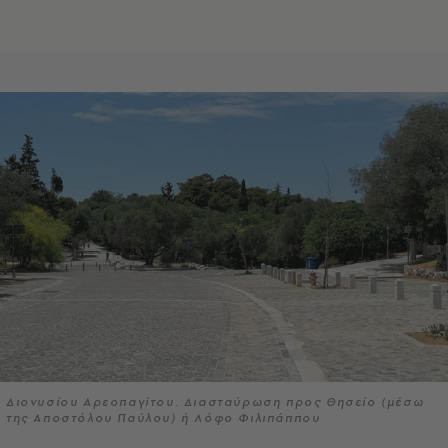
Διονυσίου Αρεοπαγίτου. Διασταύρωση προς Θησείο (μέσω
της Αποστόλου Παύλου) ή Λόφο Φιλιπάππου