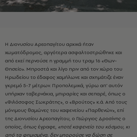
Η Διονυσίου Αρεοπαγίτου αρχικά ήταν
χωματόδρομος, αργότερα ασφαλτοστρώθηκε και
από εκεί περνούσε η γραμμή του τραμ 16 «Θων-
Θησείο». Μπροστά και λίγο πριν από τον χώρο του
Ηρωδείου το έδαφος χαμήλωνε και σχημάτιζε έναν
γκρεμό 5-7 μέτρων. Προπολεμικά, γύρω απ' αυτόν
υπήρχαν ταβερνάκια, μπιραρίες και σεπαρέ, όπως ο
«Φιλόσοφος Σωκράτης», ο «Βρούτος» κ.ά. Από τους
μόνιμους θαμώνες του καφενείου «Παρθενών», επί
της Διονυσίου Αρεοπαγίτου, ο Γεώργιος Δροσίνης ο
οποίος, όπως έγραφε,
«ποτέ καφενείο του κόσμου, κι
από τα φημισμένα, δεν μπορούσε να δώση σε