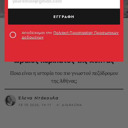
ΕΓΓΡΑΦΗ
Διονυσίου Αρεοπαγίτου
Αποδέχομαι την
Πολιτική Προστασίας Προσωπικών
Δεδομένων
LIFE IN ATHENS
Διονυσίου Αρεοπαγίτου: Ο
ωραίος περίπατος της Αθήνας
Ποια είναι η ιστορία του πιο γνωστού πεζόδρομου
της Αθήνας;
Έλενα Ντάκουλα
18.10.2020, 14:11
6’ ΔΙΑΒΑΣΜΑ