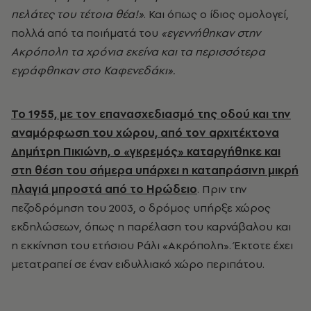
πελάτες του τέτοια θέα!»
. Και όπως ο ίδιος ομολογεί,
πολλά από τα ποιήματά του
«εγεννήθηκαν στην
Ακρόπολη τα χρόνια εκείνα και τα περισσότερα
εγράφθηκαν στο Καφενεδάκι».
Το 1955, με τον επανασχεδιασμό της οδού και την
αναμόρφωση του χώρου, από τον αρχιτέκτονα
Δημήτρη Πικιώνη, ο «γκρεμός» καταργήθηκε και
στη θέση του σήμερα υπάρχει η καταπράσινη μικρή
πλαγιά μπροστά από το Ηρώδειο
. Πριν την
πεζοδρόμηση του 2003, ο δρόμος υπήρξε χώρος
εκδηλώσεων, όπως η παρέλαση του καρνάβαλου και
η εκκίνηση του ετήσιου Ράλι «Ακρόπολη». Έκτοτε έχει
μετατραπεί σε έναν ειδυλλιακό χώρο περιπάτου.