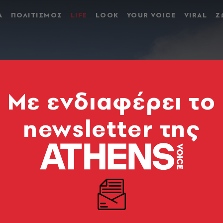
Α
ΠΟΛΙΤΙΣΜΟΣ
LIFE
LOOK
YOUR VOICE
VIRAL
Ζ
Mε ενδιαφέρει το
newsletter της