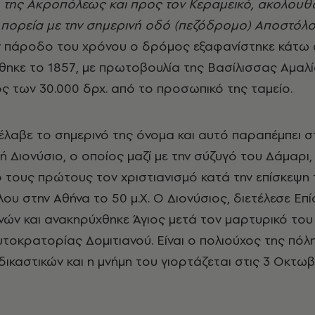
ο της Ακροπόλεως και προς τον Κεραμεικό, ακολου
α πορεία με την σημερινή οδό (πεζόδρομο) Αποστόλ
ν πάροδο του χρόνου ο δρόμος εξαφανίστηκε κάτω 
χθηκε το 1857, με πρωτοβουλία της Βασίλισσας Αμαλί
ς των 30.000 δρχ. από το προσωπικό της ταμείο.
έλαβε το σημερινό της όνομα και αυτό παραπέμπει σ
ή Διονύσιο, ο οποίος μαζί με την σύζυγό του Δάμαρι,
τους πρώτους τον χριστιανισμό κατά την επίσκεψη 
υ στην Αθήνα το 50 μ.Χ. Ο Διονύσιος, διετέλεσε Επ
ών και ανακηρύχθηκε Άγιος μετά τον μαρτυρικό του
υτοκρατορίας Δομιτιανού. Είναι ο πολιούχος της πόλη
ικαστικών και η μνήμη του γιορτάζεται στις 3 Οκτω