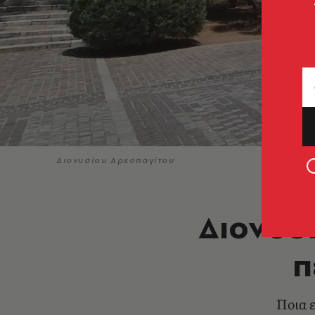
Διονυσίου Αρεοπαγίτου
Διονυσ
π
Ποια ε