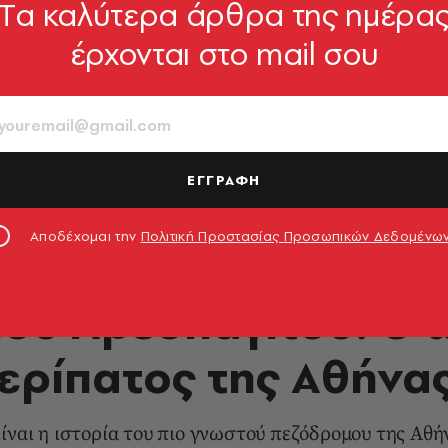
Tα καλύτερα άρθρα της ημέρα
έρχονται στο mail σου
ΕΓΓΡΑΦΗ
Αποδέχομαι την
Πολιτική Προστασίας Προσωπικών Δεδομένω
LIFE IN ATHENS
ίου Αρεοπαγίτου: Ο 
ερίπατος της Αθήνα
ίναι η ιστορία του πιο γνωστού πεζόδρομου της Αθή