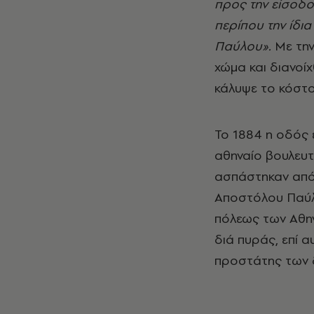
προς την είσοδ
περίπου την ίδι
Παύλου».
Με τη
χώμα και διανοί
κάλυψε το κόστο
Το 1884 η οδός 
αθηναίο βουλευτ
ασπάστηκαν από 
Αποστόλου Παύλο
πόλεως των Αθην
διά πυράς, επί α
προστάτης των δ