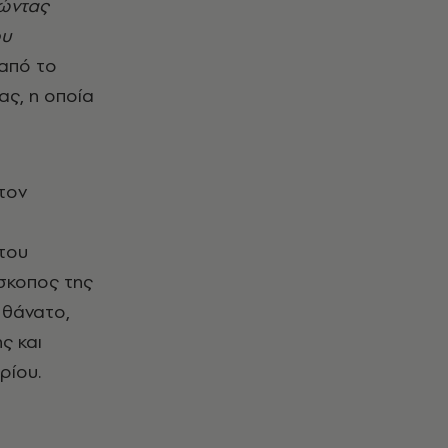
θώντας
ου
από το
ας, η οποία
τον
του
ίσκοπος της
 θάνατο,
ς και
βρίου.