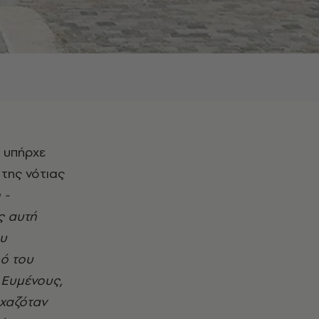
, υπήρχε
 της νότιας
 -
ς αυτή
ου
ρό του
 Ευμένους,
ιχαζόταν