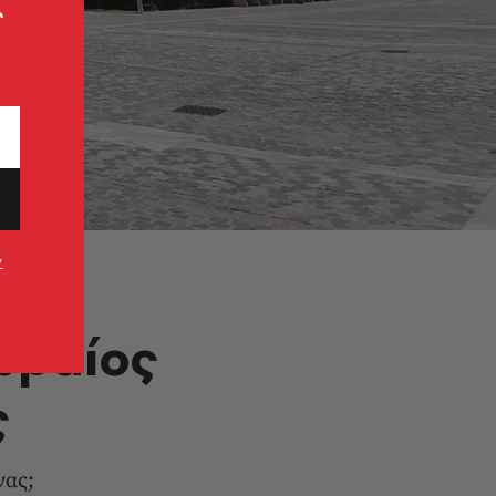
ς
ν
ωραίος
ς
νας;