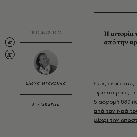
18.10.2020, 14:11
Η ιστορία 
από την α
Ένας περίπατος για τον οποίο δεν χωρά καμία αμφιβολία ότι είναι από τους
Έλενα Ντάκουλα
ωραιότερους της
διαδρομή 830 π
6’ ΔΙΑΒΑΣΜΑ
από τον Ναό του
μέχρι την Αποσ