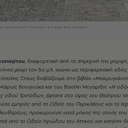
της Αποστόλου Παύλου) ή Λόφο Φιλιπάππου
εοπαγίτου
, διαφορετική από τη σημερινή της μορφή
ρόνια μέχρι τον 5ο μ.Χ. αιώνα ως περιφερειακή οδός
ρόπολης. Όπως διαβάζουμε στο βιβλίο
«Μακρυγιάννη
Μάρως Βουγιούκα και του Βασίλη Μεγαρίδη:
«Η οδό
ης οδού Τριπόδων, έφτανε στο ύψος του Θεάτρου τ
ύσε εμπρός από το Ωδείο του Περικλέους και το Ιε
Ελευθερέως, προχωρούσε κατά μήκος της στοάς του
ά από το Ωδείο Ηρώδου του Αττικού και κατόπιν δ