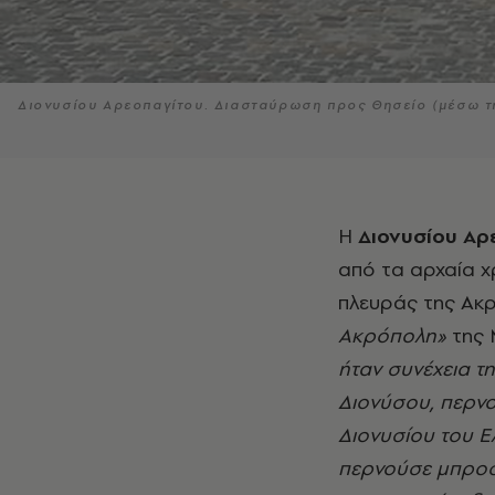
Διονυσίου Αρεοπαγίτου. Διασταύρωση προς Θησείο (μέσω 
Η
Διονυσίου Αρ
από τα αρχαία χ
πλευράς της Ακ
Ακρόπολη»
της 
ήταν συνέχεια τ
Διονύσου, περνο
Διονυσίου του 
περνούσε μπροστ