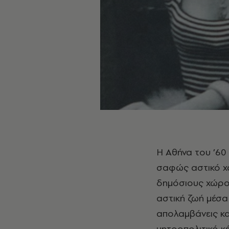
Η Αθήνα του ’60 ήταν μία πόλη «ευχαριστημένη» με τον εαυτό της, αισιόδοξη, με
σαφώς αστικό χ
δημόσιους χώρο
αστική ζωή μέσα
απολαμβάνεις κα
μητροπολιτικό κ