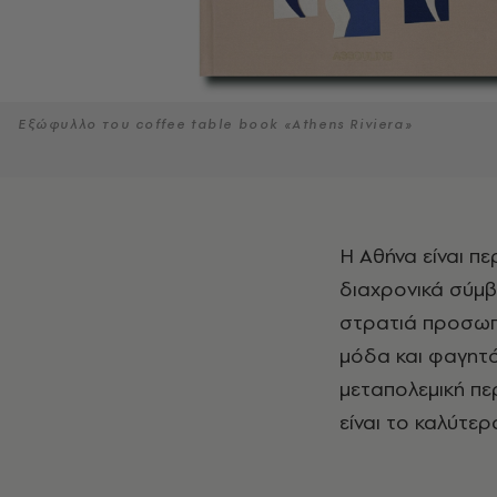
Εξώφυλλο του coffee table book «Athens Riviera»
Η Αθήνα είναι περισσότερο Δύση παρά Ανατολή, έχει αστικό πολιτισμό,
διαχρονικά σύμβο
στρατιά προσωπι
μόδα και φαγητό
μεταπολεμική πε
είναι το καλύτερ