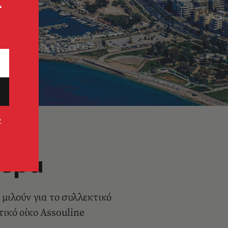
ς
ν
ιέρα
μιλούν για το συλλεκτικό
τικό οίκο Assouline