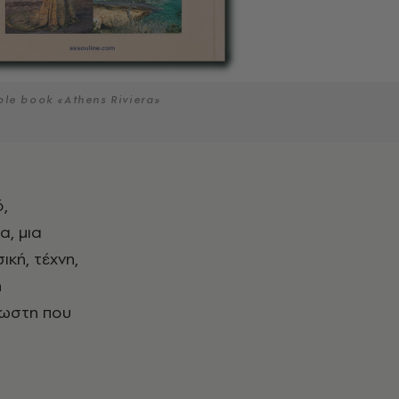
le book «Athens Riviera»
α, μια
κή, τέχνη,
η
νωστη που