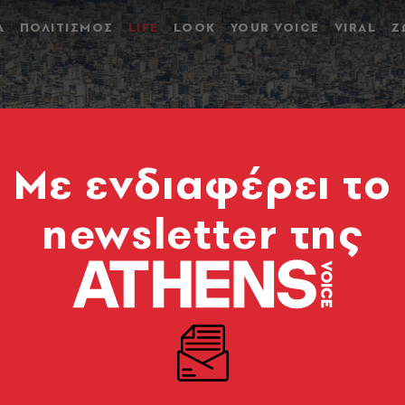
Α
ΠΟΛΙΤΙΣΜΟΣ
LIFE
LOOK
YOUR VOICE
VIRAL
Ζ
Mε ενδιαφέρει το
newsletter της