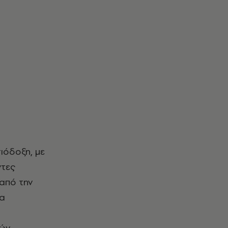
ντες
από την
ία
κών