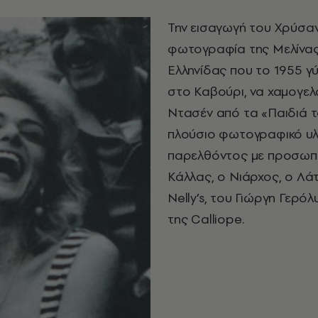
Την εισαγωγή του Χρύσα
φωτογραφία της Μελίνας
Ελληνίδας που το 1955 γ
στο Καβούρι, να χαμογελ
Ντασέν από τα «Παιδιά τ
πλούσιο φωτογραφικό υλ
παρελθόντος με προσωπι
Κάλλας, ο Νιάρχος, ο Λά
Νelly’s, του Γιώργη Γερό
της Calliope.