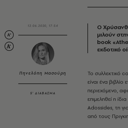
Ο Χρύσανθο
12.06.2020, 17:54
μιλούν στη
book «Athe
εκδοτικό οί
Το συλλεκτικό c
Πηνελόπη Μασούρη
είναι ένα βιβλί
περιεχόμενο, αφ
5’ ΔΙΑΒΑΣΜΑ
επιμεληθεί η ίδι
Adossides, τη γ
από τους Πριγκι