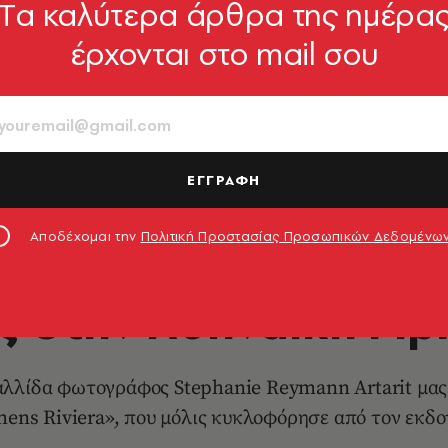
Tα καλύτερα άρθρα της ημέρα
έρχονται στο mail σου
ΕΓΓΡΑΦΗ
Αποδέχομαι την
Πολιτική Προστασίας Προσωπικών Δεδομένω
LIFE IN ATHENS
ς στην Αθηναϊκή Ριβ
αλλίδα φωτογράφος Stephanie Reymann Artarit μας 
hens Riviera», που μόλις κυκλοφόρησε από τον εκδο