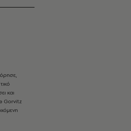
φόρησε,
τικό
ει και
e Gorvitz
ρχόμενη