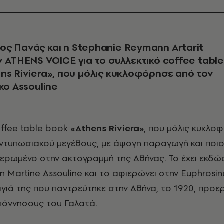
ς Πανάς και η Stephanie Reymann Artarit
ν ATHENS VOICE για το συλλεκτικό coffee table
ns Riviera», που μόλις κυκλοφόρησε από τον
κο Assouline
offee table book
«Athens Riviera»
, που μόλις κυκλο
ο εντυπωσιακού μεγέθους, με άψογη παραγωγή και ποιο
ιερωμένο στην ακτογραμμή της Αθήνας. Το έχει εκδώσ
α η Martine Assouline και το αφιερώνει στην Euphrosin
ιαγιά της που παντρεύτηκε στην Αθήνα, το 1920, προε
πόννησους του Γαλατά.