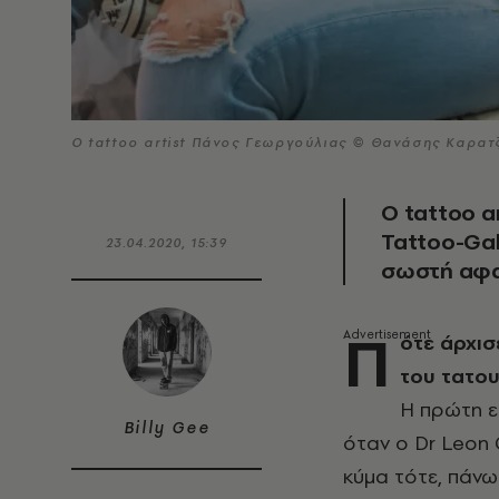
Ο tattoo artist Πάνος Γεωργούλιας © Θανάσης Καρατ
Ο tattoo a
Tattoo-Gall
23.04.2020, 15:39
σωστή αφα
Π
ότε άρχισ
του τατου
Η πρώτη ε
Billy Gee
όταν ο Dr Leon 
κύμα
τότε, πάνω