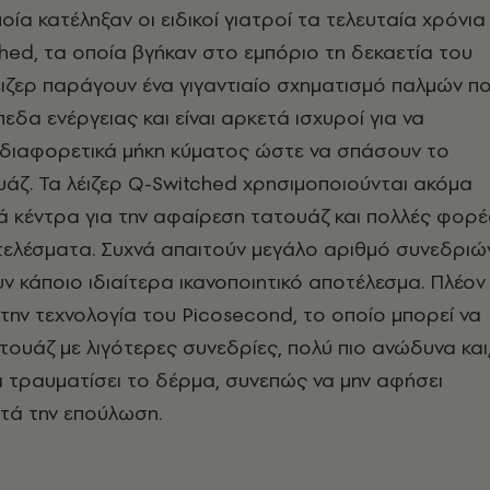
οία κατέληξαν οι ειδικοί γιατροί τα τελευταία χρόνια
hed, τα οποία βγήκαν στο εμπόριο τη δεκαετία του
έιζερ παράγουν ένα γιγαντιαίο σχηματισμό παλμών π
εδα ενέργειας και είναι αρκετά ισχυροί για να
 διαφορετικά μήκη κύματος ώστε να σπάσουν το
υάζ. Τα λέιζερ Q-Switched χρησιμοποιούνται ακόμα
 κέντρα για την αφαίρεση τατουάζ και πολλές φορέ
τελέσματα. Συχνά απαιτούν μεγάλο αριθμό συνεδριώ
ν κάποιο ιδιαίτερα ικανοποιητικό αποτέλεσμα. Πλέον
την τεχνολογία του Picosecond, το οποίο μπορεί να
τουάζ με λιγότερες συνεδρίες, πολύ πιο ανώδυνα και
α τραυματίσει το δέρμα, συνεπώς να μην αφήσει
ατά την επούλωση.