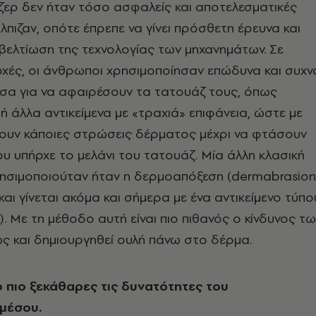
ιζερ δεν ήταν τόσο ασφαλείς και αποτελεσματικές
ήλπιζαν, οπότε έπρεπε να γίνει πρόσθετη έρευνα και
 βελτίωση της τεχνολογίας των μηχανημάτων.
Σε
χές, οι άνθρωποι χρησιμοποίησαν επώδυνα και συχν
μέσα για να αφαιρέσουν τα τατουάζ τους, όπως
ή άλλα αντικείμενα με «τραχιά» επιφάνεια, ώστε με
σουν κάποιες στρώσεις δέρματος μέχρι να φτάσουν
 υπήρχε το μελάνι του τατουάζ. Μία άλλη κλασική
ησιμοποιούταν ήταν η δερμοαπόξεση (dermabrasion
και γίνεται ακόμα και σήμερα με ένα αντικείμενο τύπο
). Με τη μέθοδο αυτή είναι πιο πιθανός ο κίνδυνος τ
ς και δημιουργηθεί ουλή πάνω στο δέρμα.
ο πιο ξεκάθαρες τις δυνατότητες του
μέσου.