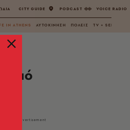
ΩΔΙΑ
CITY GUIDE
PODCAST
VOICE RADIO
FE IN ATHENS
ΑΥΤΟΚΙΝΗΣΗ
ΠΟΛΕΙΣ
TV + SERIES
s από