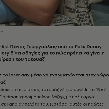
ζάς
rtist Πάνος Γεωργούλιας από το Polis Decay
ery δίνει οδηγίες για το πώς πρέπει να γίνει η
ίρεση του τατουάζ
ε το laser σαν μέσο να ενσωματώνεται στον χώρο
άζ;
πίσκεψη αφαίρεσης τατουάζ λέιζερ συνέβη το 1967,
Goldman χρησιμοποίησε λέιζερ, με πολύ αργό
 σε κάποιον πελάτη του. Ωστόσο, αυτές οι πρώτες