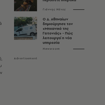
Γιάννης Νένες
Ο Δ. Αθηναίων
ά
δημιούργησε τον
«Μηχανικό της
Γειτονιάς» - Πώς
λειτουργεί η νέα
υπηρεσία
Newsroom
),
υ
ων