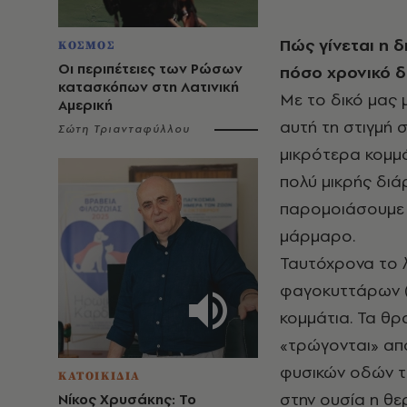
Πώς γίνεται η δ
ΚΟΣΜΟΣ
Οι περιπέτειες των Ρώσων
πόσο χρονικό δ
κατασκόπων στη Λατινική
Με το δικό μας μ
Αμερική
αυτή τη στιγμή 
Σώτη Τριανταφύλλου
μικρότερα κομμάτ
πολύ μικρής διά
παρομοιάσουμε 
μάρμαρο.
Ταυτόχρονα το λ
φαγοκυττάρων (
κομμάτια. Τα θρ
«τρώγονται» απ
φυσικών οδών τ
ΚΑΤΟΙΚΙΔΙΑ
στην ουσία η θε
Νίκος Χρυσάκης: Το