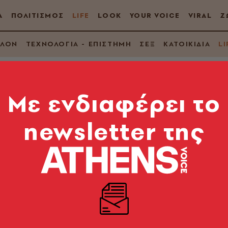
Α
ΠΟΛΙΤΙΣΜΟΣ
LIFE
LOOK
YOUR VOICE
VIRAL
Ζ
ΛΛΟΝ
ΤΕΧΝΟΛΟΓΙΑ - ΕΠΙΣΤΗΜΗ
ΣΕΞ
ΚΑΤΟΙΚΙΔΙΑ
LI
Mε ενδιαφέρει το
newsletter της
 τατουάζ σου; 12 tip
ύλια
οια είναι η σωστή διαδικασία