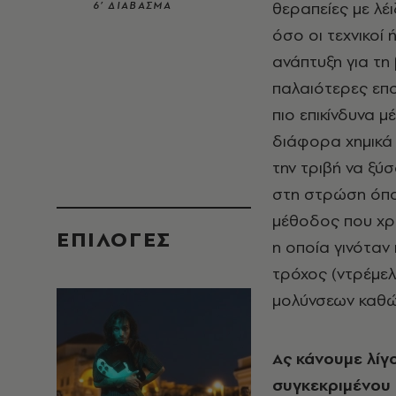
θεραπείες με λέ
6’ ΔΙΑΒΑΣΜΑ
όσο οι τεχνικοί 
ανάπτυξη για τη
παλαιότερες επο
πιο επικίνδυνα 
διάφορα χημικά 
την τριβή να ξύ
στη στρώση όπου
μέθοδος που χρ
EΠΙΛΟΓΈΣ
η οποία γινόταν 
τρόχος (ντρέμελ
μολύνσεων καθώ
Ας κάνουμε λίγ
συγκεκριμένου 