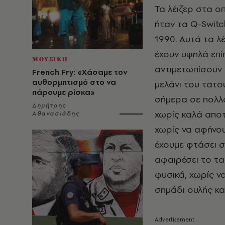
Τα λέιζερ στα οπ
ήταν τα Q-Switc
1990. Αυτά τα λ
έχουν υψηλά επίπ
ΜΟΥΣΙΚΗ
αντιμετωπίσουν
French Fry: «Χάσαμε τον
αυθορμητισμό στο να
μελάνι του τατο
πάρουμε ρίσκα»
σήμερα σε πολλά
Δημήτρης
χωρίς καλά απο
Αθανασιάδης
χωρίς να αφήνου
έχουμε φτάσει σ
αφαιρέσει το τα
φυσικά, χωρίς ν
σημάδι ουλής κ