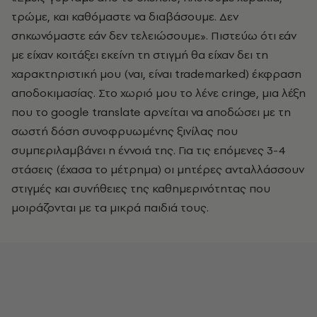
τρώμε, και καθόμαστε να διαβάσουμε. Δεν
σηκωνόμαστε εάν δεν τελειώσουμε». Πιστεύω ότι εάν
με είχαν κοιτάξει εκείνη τη στιγμή θα είχαν δει τη
χαρακτηριστική μου (ναι, είναι trademarked) έκφραση
αποδοκιμασίας. Στο χωριό μου το λένε cringe, μια λέξη
που το google translate αρνείται να αποδώσει με τη
σωστή δόση συνοφρυωμένης ξινίλας που
συμπεριλαμβάνει η έννοιά της. Για τις επόμενες 3-4
στάσεις (έχασα το μέτρημα) οι μητέρες ανταλλάσσουν
στιγμές και συνήθειες της καθημερινότητας που
μοιράζονται με τα μικρά παιδιά τους.