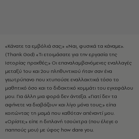
«Κάνατε τα εμβόλιά σας;» «Ναι, φυσικά τα κάναμε».
(Thank God) «Τι ετοιμάσατε για την εργασία της
Ιστορίας προχθές;» Οι επαναλαμβανόμενες εναλλαγές
μεταξύ 1ου και 2ου πληθυντικού ήταν σαν ένα
γεωτρύπανο που χτυπούσε εναλλακτικά τόσο το
μαθητικό όσο και το διδακτικό κομμάτι του εγκεφάλου
μου. Για άλλη μια φορά δεν άντεξα. «Γιατί δεν τα
αφήνετε να διαβάζουν και λίγο μόνα τους;» είπα
κοιτώντας τη μαμά που καθόταν απέναντί μου.
«Ορίστε;» είπε η διπλανή τσούχτρα (που έλεγε ο
παππούς μου) με ύφος how dare you.