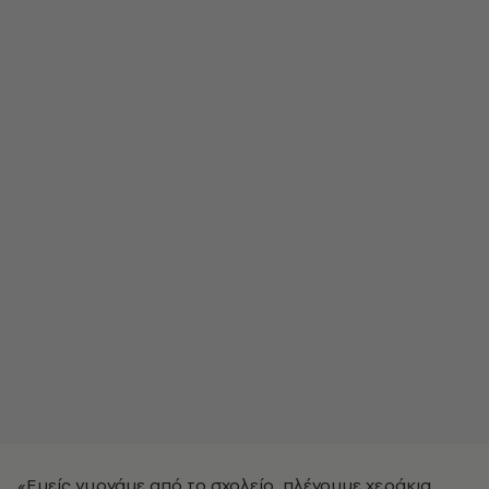
«Εμείς γυρνάμε από το σχολείο, πλένουμε χεράκια,