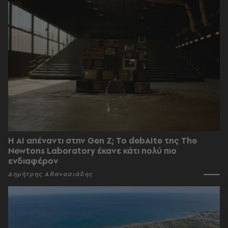
Η AI απέναντι στην Gen Z; Το debAIte της The
Newtons Laboratory έκανε κάτι πολύ πιο
ενδιαφέρον
Δημήτρης Αθανασιάδης