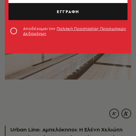
ΕΓΓΡΑΦΗ
Αποδέχομαι την
Πολιτική Προστασίας Προσωπικών
Δεδομένων
Urban Line: Αμπελόκηποι: Η Ελένη Χελιώτη