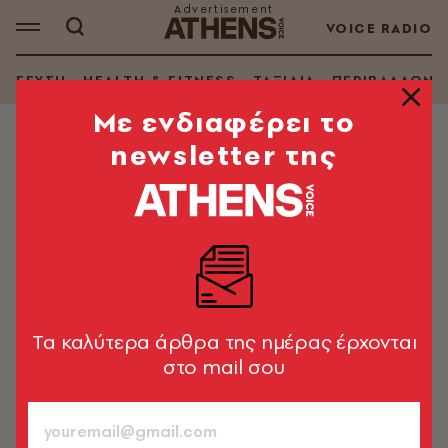
VOICE RADIO
ΓΕΥΣΗ
HEALTH & FITNESS
ΤΑΞΙΔΙΑ
ΠΕΡΙΒΑΛΛΟΝ
Mε ενδιαφέρει το
newsletter της
LIFE IN ATHENS
Urban Lines: Αμπελόκηποι
Στο χωριό μου το λένε cringe, μια λέξη που το google
translate αρνείται να αποδώσει με τη σωστή δόση
συνοφρυωμένης ξινίλας που συμπεριλαμβάνει η
έννοιά της
Tα καλύτερα άρθρα της ημέρας έρχονται
Ελένη Χελιώτη
στο mail σου
725
ΤΕΥΧΟΣ
28.11.2019, 17:25
2’ ΔΙΑΒΑΣΜΑ