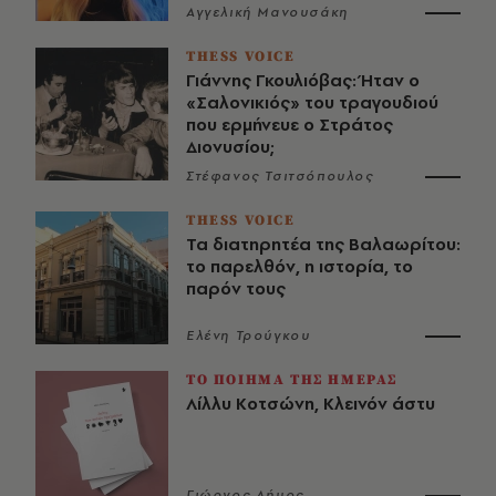
Αγγελική Μανουσάκη
THESS VOICE
Γιάννης Γκουλιόβας: Ήταν ο
«Σαλονικιός» του τραγουδιού
που ερμήνευε ο Στράτος
Διονυσίου;
Στέφανος Τσιτσόπουλος
THESS VOICE
Τα διατηρητέα της Βαλαωρίτου:
το παρελθόν, η ιστορία, το
παρόν τους
Ελένη Τρούγκου
ΤΟ ΠΟΙΗΜΑ ΤΗΣ ΗΜΕΡΑΣ
Λίλλυ Κοτσώνη, Κλεινόν άστυ
Γιώργος Δήμος