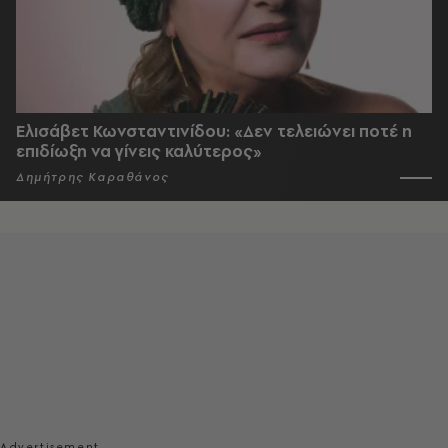
Ελισάβετ Κωνσταντινίδου: «Δεν τελειώνει ποτέ η
επιδίωξη να γίνεις καλύτερος»
Δημήτρης Καραθάνος