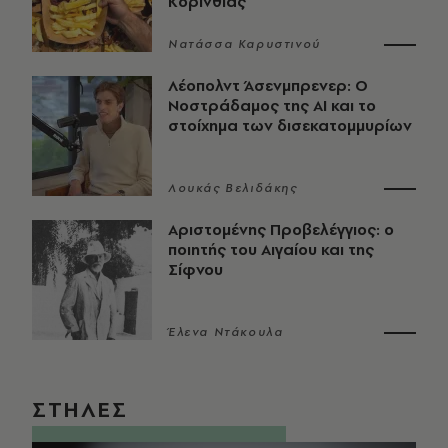
Κορινθίας
Νατάσσα Καρυστινού
Λέοπολντ Άσενμπρενερ: Ο
Νοστράδαμος της AI και το
στοίχημα των δισεκατομμυρίων
Λουκάς Βελιδάκης
Αριστομένης Προβελέγγιος: ο
ποιητής του Αιγαίου και της
Σίφνου
Έλενα Ντάκουλα
ΣΤΗΛΕΣ