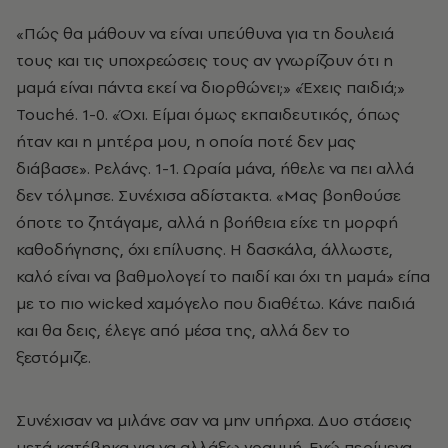
«Πώς θα μάθουν να είναι υπεύθυνα για τη δουλειά
τους και τις υποχρεώσεις τους αν γνωρίζουν ότι η
μαμά είναι πάντα εκεί να διορθώνει;» «Έχεις παιδιά;»
Touché. 1-0. «Όχι. Είμαι όμως εκπαιδευτικός, όπως
ήταν και η μητέρα μου, η οποία ποτέ δεν μας
διάβασε». Ρελάνς. 1-1. Ωραία μάνα, ήθελε να πει αλλά
δεν τόλμησε. Συνέχισα αδίστακτα. «Μας βοηθούσε
όποτε το ζητάγαμε, αλλά η βοήθεια είχε τη μορφή
καθοδήγησης, όχι επίλυσης. Η δασκάλα, άλλωστε,
καλό είναι να βαθμολογεί το παιδί και όχι τη μαμά» είπα
με το πιο wicked χαμόγελο που διαθέτω. Κάνε παιδιά
και θα δεις, έλεγε από μέσα της, αλλά δεν το
ξεστόμιζε.
Συνέχισαν να μιλάνε σαν να μην υπήρχα. Δυο στάσεις
μετά κατέβηκα για να αλλάξω γραμμή. Ενώ περίμενα