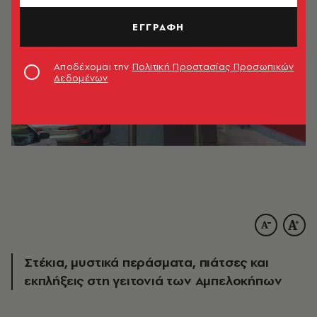
ΕΓΓΡΑΦΗ
Αποδέχομαι την
Πολιτική Προστασίας Προσωπικών
Δεδομένων
Στέκια, μυστικά περάσματα, πιάτσες και
εκπλήξεις στη γειτονιά των Αμπελοκήπων