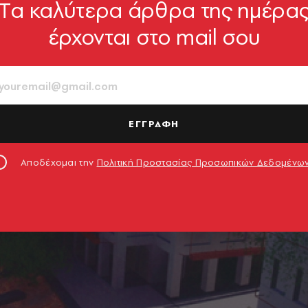
Tα καλύτερα άρθρα της ημέρα
έρχονται στο mail σου
ΕΓΓΡΑΦΗ
Αποδέχομαι την
Πολιτική Προστασίας Προσωπικών Δεδομένω