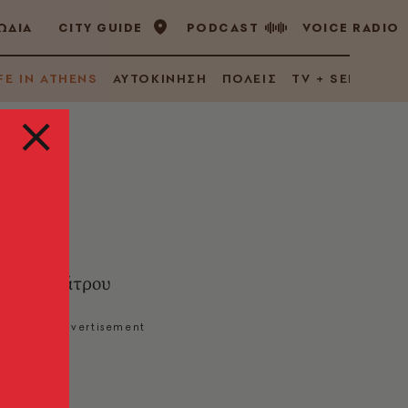
ΩΔΙΑ
CITY GUIDE
PODCAST
VOICE RADIO
FE IN ATHENS
ΑΥΤΟΚΙΝΗΣΗ
ΠΟΛΕΙΣ
TV + SERIES
η
ατείας Θεάτρου