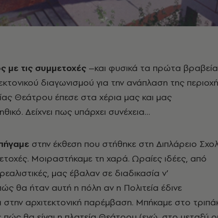
ς με τις συμμετοχές
–και φυσικά τα πρώτα βραβεί
εκτονικού διαγωνισμού για την ανάπλαση της περιοχ
ίας Θεάτρου έπεσε στα χέρια μας και μας
θικό. Δείχνει πως υπάρχει συνέχεια…
πήγαμε
στην έκθεση που στήθηκε στη Διπλάρειο Σχο
μετοχές. Μοιραστήκαμε τη χαρά. Ωραίες ιδέες, από
ρεαλιστικές, μας έβαλαν σε διαδικασία ν’
ώς θα ήταν αυτή η πόλη αν η Πολιτεία έδινε
 στην αρχιτεκτονική παρέμβαση. Μπήκαμε στο τριπάκ
πώς θα είναι η πλατεία Θεάτρου (ενώ, στο μεταξύ ο