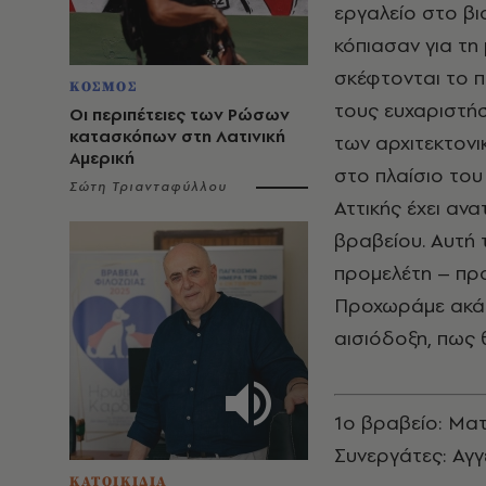
εργαλείο στο βι
κόπιασαν για τη
σκέφτονται το πώ
ΚΟΣΜΟΣ
τους ευχαριστή
Οι περιπέτειες των Ρώσων
κατασκόπων στη Λατινική
των αρχιτεκτονι
Αμερική
στο πλαίσιο το
Σώτη Τριανταφύλλου
Αττικής έχει αν
βραβείου. Αυτή 
προμελέτη – προ
Προχωράμε ακάθεκ
αισιόδοξη, πως 
1ο βραβείο: Ματ
Συνεργάτες: Αγγ
ΚΑΤΟΙΚΙΔΙΑ