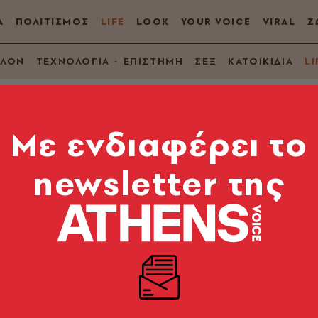
Α
ΠΟΛΙΤΙΣΜΟΣ
LIFE
LOOK
YOUR VOICE
VIRAL
Ζ
ΛΛΟΝ
ΤΕΧΝΟΛΟΓΙΑ - ΕΠΙΣΤΗΜΗ
ΣΕΞ
ΚΑΤΟΙΚΙΔΙΑ
LI
Mε ενδιαφέρει το
newsletter της
μό στην... υλοποίησ
ς προτάσεις για την ανάπλαση της περιοχής της πλ