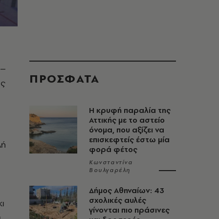
α–
ΠΡΟΣΦΑΤΑ
ής
Η κρυφή παραλία της
Αττικής με το αστείο
όνομα, που αξίζει να
επισκεφτείς έστω μία
λή
φορά φέτος
Κωνσταντίνα
Βουλγαρέλη
Δήμος Αθηναίων: 43
σχολικές αυλές
ι
γίνονται πιο πράσινες
ι