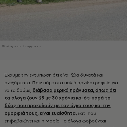
© Μαρίνα Σωφρόνη
Έχουμε την εντύπωση ότι είναι ζώα δυνατά και
ανεξάρτητα. Πριν πάμε στα παλιά ορνιθοτροφεία για
να τα δούμε,
διάβασα μερικά πράγματα, όπως ότι
τα άλογα ζουν 25 με 30 χρόνια και ότι παρά το
δέος που προκαλούν με τον όγκο τους και την
ομορφιά τους, είναι ευαίσθητα,
κάτι που
επιβεβαιώνει και η Μαρία. Τα άλογα
φοβούνται