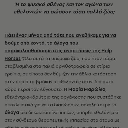
Ή το ψυχικό σθένος και τον αγώνα των
εθελοντών να σώσουν τόσα πολλά ζώα;
Πάει ένας μήνας από τότε που ανεβήκαμε για να
δούμε από κοντά, τα
άλογα
που
παρακολουθούσαμε στις αναρτήσεις της
Help
Horses
. Όλα αυτά τα υπέροχα ζώα, που ήταν τώρα
σταβλισμένα στα παλιά ορνιθοτροφεία σε κτίρια
ερείπια, σε τίποτα δεν θύμιζαν την άθλια κατάσταση
στην οποία τα βρήκαν οι εθελοντές στον ίδιο αυτό
χώρο πέρσι τον Αύγουστο. Η
Μαρία Μαρώλια
,
εθελόντρια-ιδρύτρια της οργάνωσης που συστάθηκε
αποκλειστικά για να τα διασώσουν, ασχολείται με τα
άλογα
μία δεκαετία: είναι ιππέας, υπήρξε εθελόντρια
στον σύνδεσμο θεραπευτικής ιππασίας στα άτομα με
ειδικές ανάγκες πριν πολλά χρόνια και είναι μέλος του