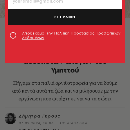
ΕΓΓΡΑΦΗ
H ιστορία των 100 αδέσποτων αλόγων του Υμηττού ©
Δήμητρα Γκρους
Αποδέχομαι την
Πολιτική Προστασίας Προσωπικών
Δεδομένων
ΚΑΤΟΙΚΙΔΙΑ
Help Horses: H ιστορία των 100
αδέσποτων αλόγων του
Υμηττού
Πήγαμε στα παλιά ορνιθοτροφεία για να δούμε
από κοντά αυτά τα ζώα και να μιλήσουμε με την
οργάνωση που φτιάχτηκε για να τα σώσει
Δήμητρα Γκρους
07.09.2024, 10:03
10’ ΔΙΑΒΑΣΜΑ
UPD
07.09.2024, 11:35