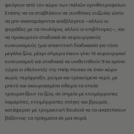
φεύγουν από τον χώρο των παλιών ορνιθοτροφείων.
Επίσης να τα σταβλίσουν σε συνθήκες ευζωίας ώστε
να μην αναπαράγονται ανεξέλεγκτα –αλλού οι
φοράδες με τα πουλάρια, αλλού οι επιβήτορες–, και
να προχωρούν σταδιακά σε χειρουργικούς
ευνουχισμούς (μια απαιτητική διαδικασία για τόσο
μεγάλα ζώα, μέχρι σήμερα έχουν γίνει 15 χειρουργικοί
ευνουχισμοί) και σταδιακά να υιοθετηθούν. Ένα χρόνο
τώρα οι εθελοντές της
Help
Horses
σ
ε έναν χώρο
χωρίς περίφραξη, ρεύμα και τρεχούμενο νερό,
με
μπετό και σκουριασμένα σίδερα τα οποία
τραυματίζουν τα ζώα, σε σημεία με ετοιμόρροπες
λαμαρίνες, ετοιμόρροπες στέγες και βρωμιά…
κατάφεραν με τρομακτική δουλειά να τα αναστήσουν
βάζοντας τα πράγματα σε μια σειρά.