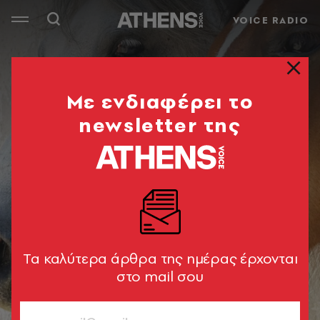
VOICE RADIO
Mε ενδιαφέρει το
newsletter της
Tα καλύτερα άρθρα της ημέρας έρχονται
στο mail σου