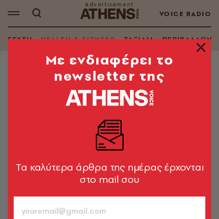
VOICE RADIO
ΓΕΥΣΗ
HEALTH & FITNESS
ΤΑΞΙΔΙΑ
ΠΕΡΙΒΑΛΛΟΝ
Mε ενδιαφέρει το
newsletter της
HEALTH & FITNESS
Ψυχοκοινωνικές επιπτώσεις και
ανισότητες στην υποστήριξη
γυναικών με καρκίνο
Σύγχρονες προκλήσεις για μια πιο δίκαιη και ολιστική
φροντίδα υγείας
Tα καλύτερα άρθρα της ημέρας έρχονται
στο mail σου
Σοφία Νέτα
20.05.2026, 14:27
2’ ΔΙΑΒΑΣΜΑ