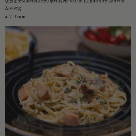
ζαχαροπλαστείο που φτιάχνει γλυκά με βάση το φιστίκι
Αιγίνης
A.V. Team