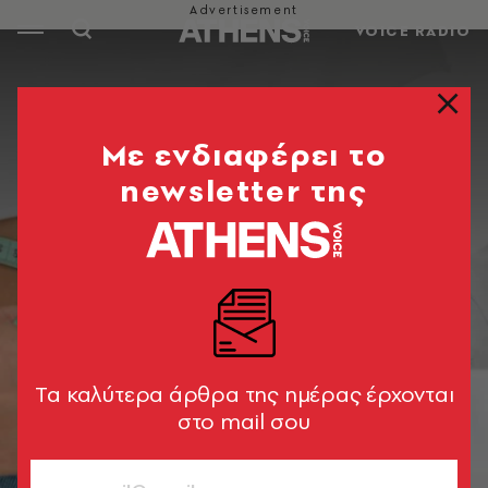
VOICE RADIO
Mε ενδιαφέρει το
newsletter της
Tα καλύτερα άρθρα της ημέρας έρχονται
στο mail σου