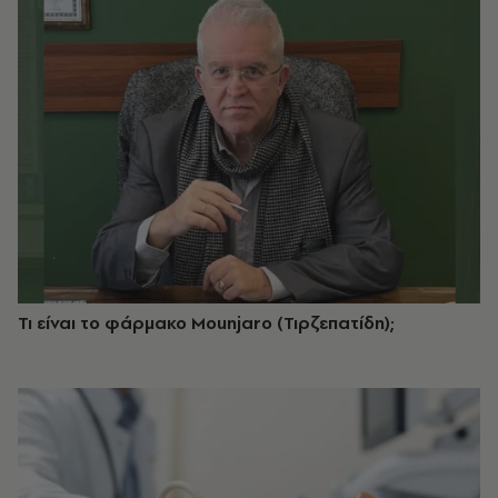
Τι είναι το φάρμακο Mounjaro (Τιρζεπατίδη);