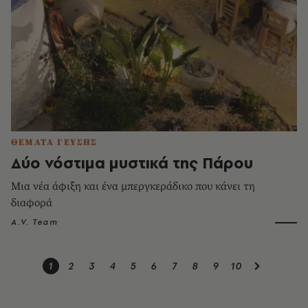
ΘΕΜΑΤΑ ΓΕΥΣΗΣ
Δύο νόστιμα μυστικά της Πάρου
Μια νέα άφιξη και ένα μπεργκεράδικο που κάνει τη
διαφορά
A.V. Team
1
2
3
4
5
6
7
8
9
10