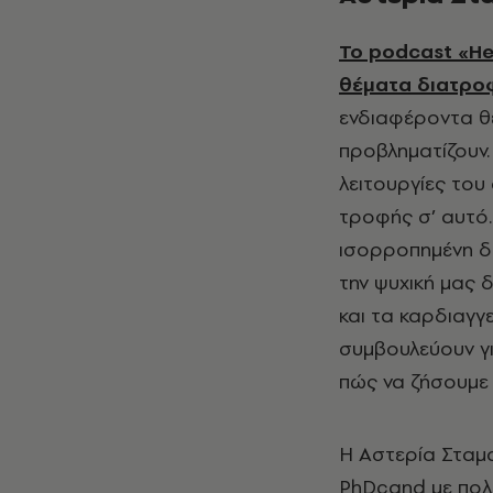
Το podcast «He
θέματα διατροφ
ενδιαφέροντα θ
προβληματίζουν
λειτουργίες του
τροφής σ’ αυτό.
ισορροπημένη δι
την ψυχική μας
και τα καρδιαγγ
συμβουλεύουν γ
πώς να ζήσουμε
Η Αστερία Σταμα
PhDcand με πολυ