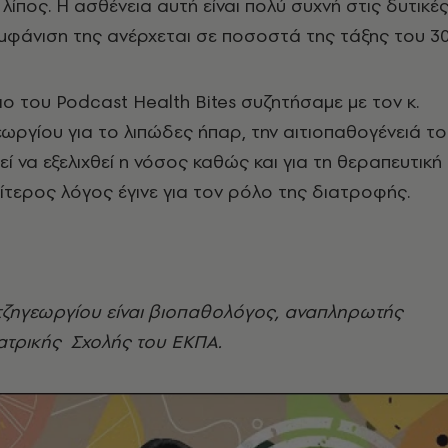
λίπος. Η ασθένεια αυτή είναι πολύ συχνή στις δυτικέ
 εμφάνιση της ανέρχεται σε ποσοστά της τάξης του 3
ιο του Podcast Health Bites συζητήσαμε με τον κ.
ωργίου για το λιπώδες ήπαρ, την αιτιοπαθογένειά το
ί να εξελιχθεί η νόσος καθώς και για τη θεραπευτική
αίτερος λόγος έγινε για τον ρόλο της διατροφής.
τζηγεωργίου είναι βιοπαθολόγος, αναπληρωτής
ατρικής Σχολής του ΕΚΠΑ.