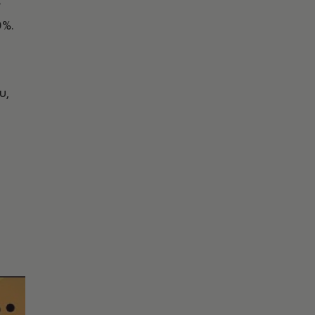
ς
0%.
υ,