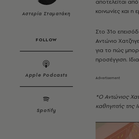
αποτελείται από 
κοινωνίες και η
Αστερία Σταματάκη
Στο 31o επεισόδ
FOLLOW
Αντώνιο Χατζηγε
για το πώς μπορε
προσέγγιση. Ιδι
Apple Podcasts
*O Αντώνιος Χα
καθηγητής της Ι
Spotify