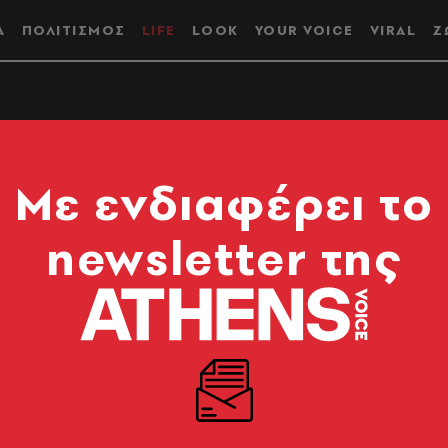
Α
ΠΟΛΙΤΙΣΜΟΣ
LIFE
LOOK
YOUR VOICE
VIRAL
Ζ
ites - Αστερία
Mε ενδιαφέρει το
δες ήπαρ, η
newsletter της
ση
τζηγεωργίου