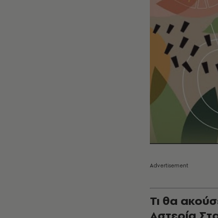
Τι θα ακούσ
Αστερία Στ