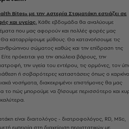
alth Bites» με την Αστερία Σταματάκη εστιάζει σε
ής και υγείας.
Κάθε εβδομάδα θα αναλύουμε
έματα που μας αφορούν και πολλές φορές μας
. Θα καταρρίψουμε μύθους. Θα κατανοήσουμε τις
 ανθρώπινου σώματος καθώς και την επίδραση της
 Είτε πρόκειται για την απώλεια βάρους, την
ατροφή, την υγεία του εντέρου, τις ορμόνες, τον ύπ
 διάθεση ή σοβαρότερες καταστάσεις όπως ο καρκίν
ειακά νοσήματα, διακεκριμένοι επιστήμονες θα μας
ια το πώς μπορούμε να ζήσουμε περισσότερο και κυ
 καλύτερα.
τάκη είναι διαιτολόγος - διατροφολόγος, RD, MSc,
ετή εμπειρία στη διαχείριση περιστατικών με