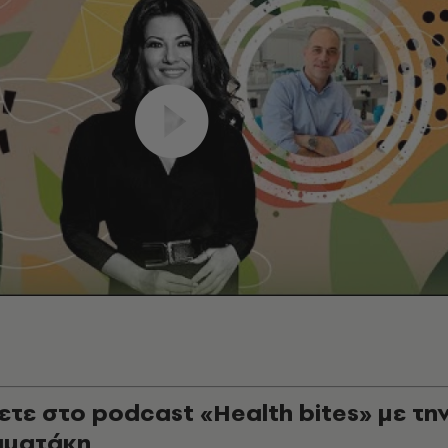
ετε στο podcast «Health bites» με τη
αματάκη