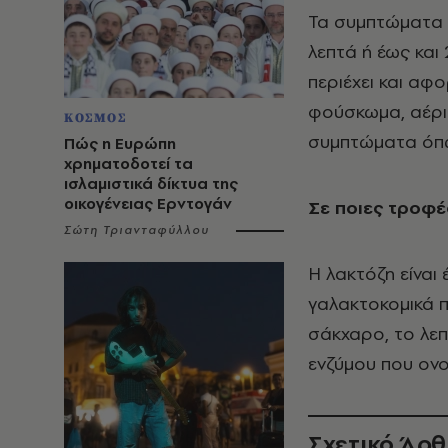
Τα συμπτώματα 
λεπτά ή έως κα
περιέχει και αφ
φούσκωμα, αέρια
ΚΟΣΜΟΣ
συμπτώματα όπω
Πώς η Ευρώπη
χρηματοδοτεί τα
ισλαμιστικά δίκτυα της
οικογένειας Ερντογάν
Σε ποιες τροφέ
Σώτη Τριανταφύλλου
Η λακτόζη είναι
γαλακτοκομικά π
σάκχαρο, το λεπ
ενζύμου που ονο
Σχετικό Άρ