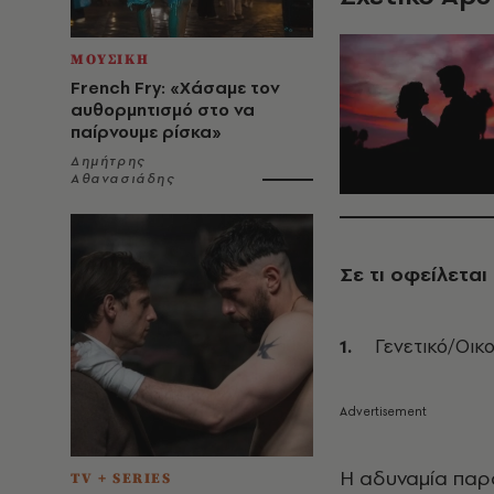
ΜΟΥΣΙΚΗ
French Fry: «Χάσαμε τον
αυθορμητισμό στο να
παίρνουμε ρίσκα»
Δημήτρης
Αθανασιάδης
Σε τι οφείλετα
Γενετικό/Οικο
Η αδυναμία παρα
TV + SERIES