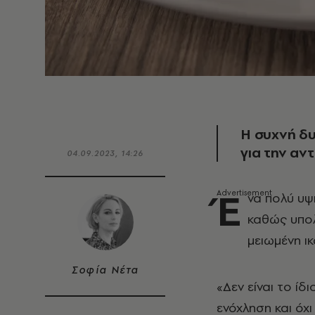
Η συχνή δυ
για την αν
04.09.2023, 14:26
Έ
να πολύ υψη
καθώς υπολο
μειωμένη ικ
Σοφία Νέτα
«Δεν είναι το ί
ενόχληση και ό