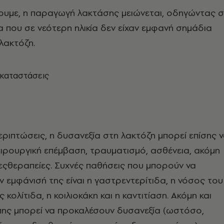
ουμε, η παραγωγή λακτάσης μειώνεται, οδηγώντας 
 που σε νεότερη ηλικία δεν είχαν εμφανή σημάδια
λακτόζη.
καταστάσεις
ριπτώσεις, η δυσανεξία στη λακτόζη μπορεί επίσης 
ειρουργική επέμβαση, τραυματισμό, ασθένεια, ακόμη
νεςθεραπείες. Συχνές παθήσεις που μπορούν να
εμφάνισή της είναι η γαστρεντερίτιδα, η νόσος του
 κολίτιδα, η κοιλιοκάκη και η καντιτίαση. Ακόμη και
́πης μπορεί να προκαλέσουν δυσανεξία (ωστόσο,