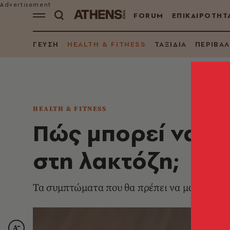
FORUM
ΕΠΙΚΑΙΡΟΤΗΤ
ΓΕΥΣΗ
HEALTH & FITNESS
ΤΑΞΙΔΙΑ
ΠΕΡΙΒΑ
HEALTH & FITNESS
Πώς μπορεί να αν
στη λακτόζη;
Τα συμπτώματα που θα πρέπει να μας βάλου