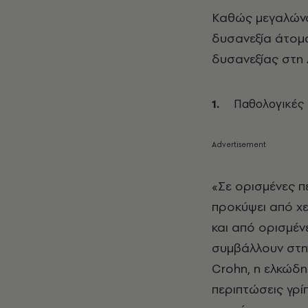
Καθώς μεγαλών
δυσανεξία άτομα
δυσανεξίας στη 
Παθολογικές 
«Σε ορισμένες πε
προκύψει από χ
και από ορισμέ
συμβάλλουν στην 
Crohn, η ελκώδης
περιπτώσεις γρι