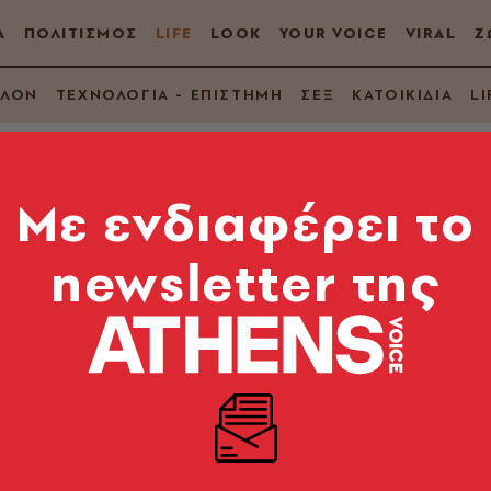
Α
ΠΟΛΙΤΙΣΜΟΣ
LIFE
LOOK
YOUR VOICE
VIRAL
Ζ
ΛΛΟΝ
ΤΕΧΝΟΛΟΓΙΑ - ΕΠΙΣΤΗΜΗ
ΣΕΞ
ΚΑΤΟΙΚΙΔΙΑ
LI
Mε ενδιαφέρει το
newsletter της
τιμετωπιστεί η δυσα
ν σε σκέψεις