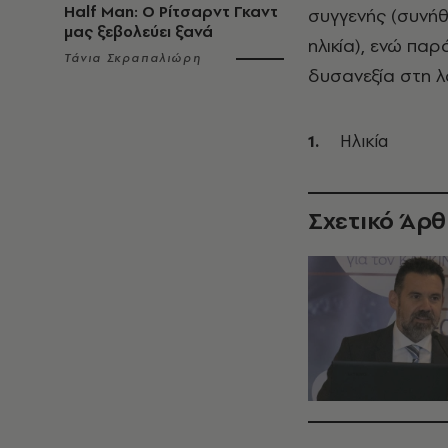
Half Man: Ο Ρίτσαρντ Γκαντ
συγγενής (συνή
μας ξεβολεύει ξανά
ηλικία), ενώ π
Τάνια Σκραπαλιώρη
δυσανεξία στη λ
Ηλικία
Σχετικό Άρ