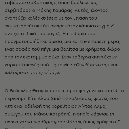
ταβέρνας ο «Κρητικός», όπου δούλευε ως
σερβιτόρος ο Μάκης Καμάρας. Αυτός, έχοντας
αναπτύξει καλές σχέσεις με τον Ωνάση τού
εκμυστηρεύτηκε ότι ονειρευόταν κάποια στιγμή ν’
ανοίξει το δικό του μαγαζί. Η επιθυμία του
πραγματοποιήθηκε άμεσα, μια και την επόμενη μέρα,
ένας σοφέρ τού πήγε μια βαλίτσα με χρήματα, δώρο
από τον εκατομμυριούχο. Στην ταβέρνα αυτή έχουν
γυριστεί σκηνές από τις ταινίες
«Ο μεθύστακας»
και
«Αλοίμονο στους νέους»
.
Ο Θεόφιλος Θεοφίλου
και η όμορφη γυναίκα του Ιώ, η
περίφημη Κίτυ Άλμα (από τις καλύτερες φωνές του
Αττίκ και αδελφή της χορεύτριας Λίντας Άλμα,
συζύγου του Μάνου Κατράκη), η οποία
«άφησε τη
σκηνή για να σερβίρει φασολάδα»,
όπως γράφει ο Γ.