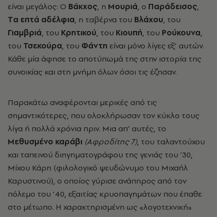
είναι μεγάλος: Ο
Βάκχος
, η
Μουριά
, ο
Παράδεισος
,
Tα επτά αδέλφια
, η ταβέρνα του
Βλάχου
, του
Γιαμβριά
, του
Κρητικού
, του
Κιουπή
, του
Ρούκουνα
,
του
Τσεκούρα
, του
Φάντη
είναι μόνο λίγες εξ’ αυτών.
Κάθε μία άφησε το αποτύπωμά της στην ιστορία της
συνοικίας και στη μνήμη όλων όσοι τις έζησαν.
Παρακάτω αναφέρονται μερικές από τις
σημαντικότερες
, που ολοκλήρωσαν τον κύκλο τους
λίγα ή πολλά χρόνια πριν. Μια απ’ αυτές, το
Μεθυσμένο καράβι
(Αφροδίτης 7)
, του ταλαντούχου
και ταπεινού διηγηματογράφου της γενιάς του ’30,
Μίχου Κάρη (φιλολογικό ψευδώνυμο του Μιχαήλ
Καρυστινού), ο οποίος γύρισε ανάπηρος από τον
πόλεμο του ’40, εξαιτίας κρυοπαγημάτων που έπαθε
στο μέτωπο. Η χαρακτηρισμένη ως «λογοτεχνική»