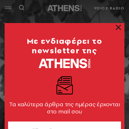
VOICE RADIO
Mε ενδιαφέρει το
newsletter της
Tα καλύτερα άρθρα της ημέρας έρχονται
στο mail σου