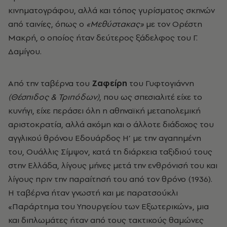
κινηματογράφου, αλλά και τόπος γυρίσματος σκηνών
από ταινίες, όπως ο
«Μεθύστακας»
με τον Ορέστη
Μακρή, ο οποίος ήταν δεύτερος ξάδελφος του Γ.
Δαμίγου.
Από την ταβέρνα του
Ζαφείρη
του Γυφτογιάννη
(Θέσπιδος & Τριπόδων)
,
που ως σπεσιαλιτέ είχε το
κυνήγι, είχε περάσει όλη η αθηναϊκή μεταπολεμική
αριστοκρατία, αλλά ακόμη και ο άλλοτε διάδοχος του
αγγλικού θρόνου Εδουάρδος Η’ με την αγαπημένη
του, Ουάλλις Σίμψον, κατά τη διάρκεια ταξιδιού τους
στην Ελλάδα, λίγους μήνες μετά την ενθρόνισή του και
λίγους πριν την παραίτησή του από τον θρόνο (1936).
Η ταβέρνα ήταν γνωστή και με παρατσούκλι
«Παράρτημα του Υπουργείου των Εξωτερικών», μια
και διπλωμάτες ήταν από τους τακτικούς θαμώνες