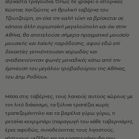
αξέχαστα τραγούδια. Όπως δε γράφει ο ιστορικός
Κώστας Χατζιώτης
«η θρυλική ταβέρνα του
Τζουτζούρη, αν είχε την καλή τύχη να βρίσκεται σε
κάποια άλλη ευρωπαϊκή μεγαλούπολη και όχι στην
Αθήνα, θα αποτελούσε σήμερα πραγματικό μουσείο
μουσικής και λαϊκής παράδοσης, αφού εδώ επί
δεκαετίες γεννιόντουσαν χορωδίες και
αναδεικνύονταν φωνές μοναδικές κάτω από την
έμπνευση του μεγάλου τροβαδούρου της Αθήνας,
του Δημ. Ροδίου».
Μέσα στις ταβέρνες
, τους λαϊκούς αυτούς χώρους με
τον λιτό διάκοσμο, τα ξύλινα τραπέζια χωρίς
τραπεζομάντηλο και τα βαρέλια γύρω γύρω, η
ρετσίνα κεχριμπάρι (παραγωγή του κάθε ταβερνιάρη),
έρεε αφειδώς, συνοδεύοντας τους λιγοστούς,
νόστιμους μεζέδες και τα κρασοτράγουδα που