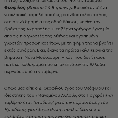
Πίττας, άνοιξαν τη δεκαετία του ’40, την ταβέρνα
Θεόφιλος
(Βάκχου 1 & Βύρωνος)
. Βρισκόταν σ’ ένα
νεοκλασικό, χαμηλό σπιτάκι, με ανθοστόλιστο κήπο,
στο στενό δρομάκι της οδού Βάκχου, με θέα τον
βράχο της Ακρόπολης. Η ταβέρνα γρήγορα έγινε μία
από τις πιο γνωστές της Αθήνας και αγαπημένη
γνωστών προσωπικοτήτων, με τη φήμη της να βγαίνει
εκτός συνόρων. Εκεί, έκανε τα πρώτα καλλιτεχνικά της
βήματα η Νάνα Μούσχουρη – κάτι που δεν ξέχασε
ποτέ και κάθε φορά που επισκεπτόταν την Ελλάδα
περνούσε από την ταβέρνα.
Όπως μας είπε ο
Δ. Θεοφίλου (γιος του Θεόφιλου και
ιδιοκτήτης του «Μαγεμένου Αυλού», στο Παγκράτι)
«η
ταβέρνα ήταν “σταθμός” μετά την παραστάσεις του
Ηρωδείου, γιατί λόγω θέσης, πολλοί θεατές και
καλλιτέχνες σταματούσαν για ένα κρασάκι, σπιτικό