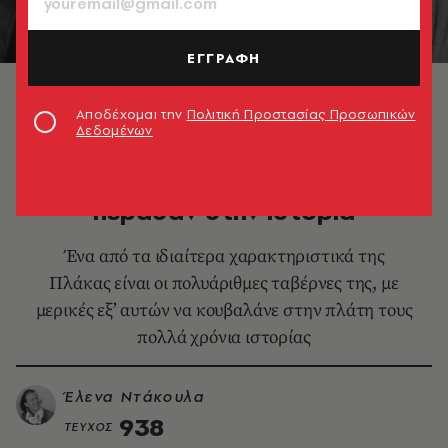
ΕΓΓΡΑΦΗ
1975, Ο Ζισκάρ ντ'Εστέν με τον Κωνσταντίνο
Καραμανλή στην ταβέρνα του Ξυνού
Αποδέχομαι την
Πολιτική Προστασίας Προσωπικών
Δεδομένων
ΘΕΜΑΤΑ ΓΕΥΣΗΣ
Πλακιώτικες ταβέρνες που
πέρασαν στην ιστορία
Ένα από τα ιδιαίτερα χαρακτηριστικά της
Πλάκας είναι οι πολυάριθμες ταβέρνες της, με
μερικές εξ’ αυτών να κουβαλάνε στην πλάτη τους
πολλά χρόνια ιστορίας
Έλενα Ντάκουλα
938
ΤΕΥΧΟΣ