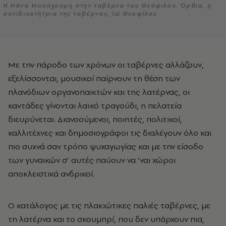
Η Νάνα Μούσχουρη στην ταβέρνα του Θεόφιλου. Όρθια, η
συνιδιοκτήτρια της ταβέρνας, Ιώ Θεοφίλου
Με την πάροδο των χρόνων
οι ταβέρνες αλλάζουν,
εξελίσσονται, μουσικοί παίρνουν τη θέση των
πλανόδιων οργανοπαικτών και της λατέρνας, οι
καντάδες γίνονται λαϊκό τραγούδι, η πελατεία
διευρύνεται. Διανοούμενοι, ποιητές, πολιτικοί,
καλλιτέχνες και δημοσιογράφοι τις διαλέγουν όλο και
πιο συχνά σαν τρόπο ψυχαγωγίας και με την είσοδο
των γυναικών σ’ αυτές παύουν να ’ναι χώροι
αποκλειστικά ανδρικοί.
Ο κατάλογος με τις πλακιώτικες
παλιές ταβέρνες, με
τη λατέρνα και το σκουμπρί, που δεν υπάρχουν πια,