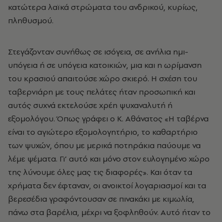
κατώτερα λαϊκά στρώματα του ανδρικού, κυρίως,
πληθυσμού.
Στεγάζονταν συνήθως σε ισόγεια, σε ανήλια ημι-
υπόγεια ή σε υπόγεια κατοικιών, μια και η ωρίμανση
του κρασιού απαιτούσε χώρο σκιερό. Η σχέση του
ταβερνιάρη με τους πελάτες ήταν προσωπική και
αυτός συχνά εκτελούσε χρέη ψυχαναλυτή ή
εξομολόγου. Όπως γράφει ο Κ. Αθάνατος «Η ταβέρνα
είναι το αγιώτερο εξομολογητήριο, το καθαρτήριο
των ψυχών, όπου με μερικά ποτηράκια παύουμε να
λέμε ψέματα. Γι’ αυτό και μόνο στον ευλογημένο χώρο
της λύνουμε όλες μας τις διαφορές». Και όταν τα
χρήματα δεν έφταναν, οι ανοικτοί λογαριασμοί και τα
βερεσέδια γραφόντουσαν σε πινακάκι με κιμωλία,
πάνω στα βαρέλια, μέχρι να ξοφληθούν. Αυτό ήταν το