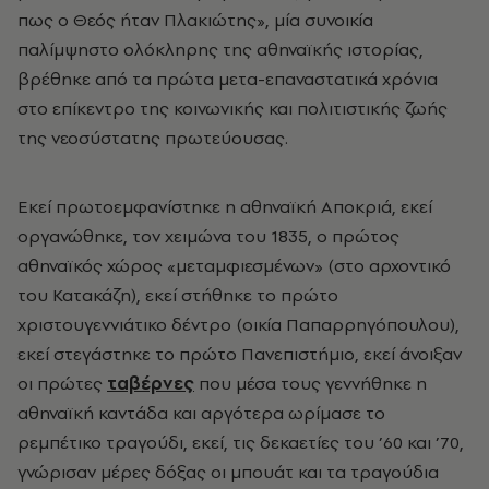
πως ο Θεός ήταν Πλακιώτης», μία συνοικία
παλίμψηστο ολόκληρης της αθηναϊκής ιστορίας,
βρέθηκε από τα πρώτα μετα-επαναστατικά χρόνια
στο επίκεντρο της κοινωνικής και πολιτιστικής ζωής
της νεοσύστατης πρωτεύουσας.
Εκεί πρωτοεμφανίστηκε η αθηναϊκή Αποκριά, εκεί
οργανώθηκε, τον χειμώνα του 1835, ο πρώτος
αθηναϊκός χώρος «μεταμφιεσμένων» (στο αρχοντικό
του Κατακάζη), εκεί στήθηκε το πρώτο
χριστουγεννιάτικο δέντρο (οικία Παπαρρηγόπουλου),
εκεί στεγάστηκε το πρώτο Πανεπιστήμιο, εκεί άνοιξαν
οι πρώτες
ταβέρνες
που μέσα τους γεννήθηκε η
αθηναϊκή καντάδα και αργότερα ωρίμασε το
ρεμπέτικο τραγούδι, εκεί, τις δεκαετίες του ’60 και ’70,
γνώρισαν μέρες δόξας οι μπουάτ και τα τραγούδια