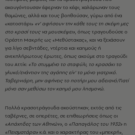
ακουγόντουσαν έφερναν το κέφι, χαλάρωναν τους
θαμώνες, αλλά και τους βοηθούσαν, γύρω από ένα
«κατοστάρι»
«ν’ αφήσουν την κάθε τους τη σκέψη μες
στο κρασί τους να μουσκέψει»
, όπως τραγουδούσε ο
Ορέστη Μακρής ως «Μεθύστακας», και να ξεχάσουν
για λίγο σεβντάδες, ντέρτια και καημούς ή
ανεκπλήρωτους έρωτες, όπως ακούμε στο τραγούδι
του Αττίκ:
«Το στυμμένο το σταφύλι, το κρασάκι το
γλυκό/ενάντιον της αγάπης είν' το μόνο γιατρικό.
Ταβερνιάρη, μην αφήνεις το ποτήρι μου αδειανό/Γιατί
μόνο σαν μεθύσω τον καημό μου λησμονώ.
Πολλά κρασοτράγουδα ακούστηκαν
, εκτός από τις
ταβέρνες, σε οπερέτες, σε επιθεωρήσεις όπως οι
«Απάχηδες των Αθηνών»
, ο
«Παπαγάλος του 1932»
η
«Πεισματάρα»
κ.ά. και ο χαρακτήρας του «μπεκρή»,