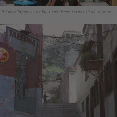
Η Παλιά Ταβέρνα του Κρητικού, Μνησικλέους 24 και Λυσίου