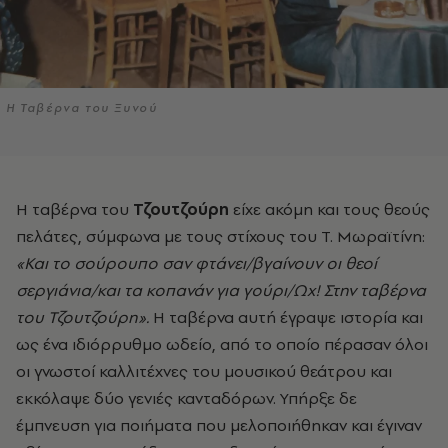
Η Ταβέρνα του Ξυνού
Η ταβέρνα του
Τζουτζούρη
είχε ακόμη και τους θεούς
πελάτες, σύμφωνα με τους στίχους του Τ. Μωραϊτίνη:
«Και το σούρουπο σαν φτάνει/βγαίνουν οι θεοί
σεργιάνια/και τα κοπανάν για γούρι/Ωχ! Στην ταβέρνα
του Τζουτζούρη».
Η ταβέρνα αυτή έγραψε ιστορία και
ως ένα ιδιόρρυθμο ωδείο, από το οποίο πέρασαν όλοι
οι γνωστοί καλλιτέχνες του μουσικού θεάτρου και
εκκόλαψε δύο γενιές κανταδόρων. Υπήρξε δε
έμπνευση για ποιήματα που μελοποιήθηκαν και έγιναν