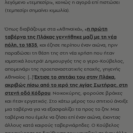
λεγόμενο «τεμπεσίρι», κοινώς η αγορά επί πιστώσει
(τεμπεσίρι σημαίνει κιμωλία).
Όπως διαβάζουμε στα «Αθηναϊκά»,
«
η πρώτη
ταβέρνα της Πλάκας γεννήθηκε μαζί με τη νέα
πόλη, το 1835
, και έζησε περίπου έναν αιώνα, πριν
παραδώσει τη θέση της στη νέα χρήση που ήταν
ιαματικά λουτρά! Δημιουργός της ο γερο-Κούβελος,
απομεινάρι της προεπαναστατικής εποχής, γηγενής
Αθηναίος. [...]
Έχτισε το σπιτάκι του στην Πλάκα,
ακριβώς πίσω από το ιερό της Αγίας Σωτήρας, στη
στενή οδό Κόδρου
. Νοικοκύρης, φορούσε βράκες
και ήταν εργατικός. Στο κάτω μέρος του σπιτιού άνοιξε
μια ταβέρνα για να εξασφαλίζει τα προς το ζην. Μια
ταβέρνα που έμελε να ζήσει επί έναν αιώνα, έχοντας
άλλους κατά καιρούς ταβερνιάρηδες. Ο Κούβελος
παραχώρησε τη διεύθυνση του μαγαζιού σε έναν άλλο