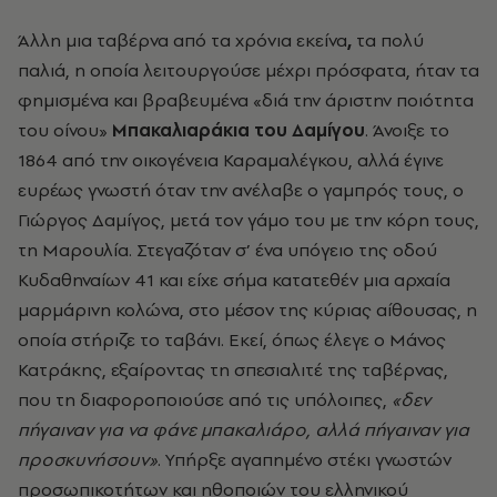
Άλλη μια ταβέρνα από τα χρόνια εκείνα
,
τα πολύ
παλιά, η οποία λειτουργούσε μέχρι πρόσφατα, ήταν τα
φημισμένα και βραβευμένα «διά την άριστην ποιότητα
του οίνου»
Μπακαλιαράκια του Δαμίγου
. Άνοιξε το
1864 από την οικογένεια Καραμαλέγκου, αλλά έγινε
ευρέως γνωστή όταν την ανέλαβε ο γαμπρός τους, ο
Γιώργος Δαμίγος, μετά τον γάμο του με την κόρη τους,
τη Μαρουλία. Στεγαζόταν σ’ ένα υπόγειο της οδού
Κυδαθηναίων 41 και είχε σήμα κατατεθέν μια αρχαία
μαρμάρινη κολώνα, στο μέσον της κύριας αίθουσας, η
οποία στήριζε το ταβάνι. Εκεί, όπως έλεγε ο Μάνος
Κατράκης, εξαίροντας τη σπεσιαλιτέ της ταβέρνας,
που τη διαφοροποιούσε από τις υπόλοιπες,
«δεν
πήγαιναν για να φάνε μπακαλιάρο, αλλά πήγαιναν για
προσκυνήσουν»
. Υπήρξε αγαπημένο στέκι γνωστών
προσωπικοτήτων και ηθοποιών του ελληνικού