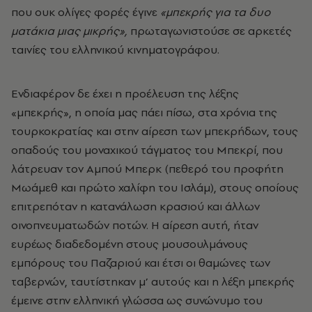
που ουκ ολίγες φορές έγινε
«μπεκρής για τα δυο
ματάκια μιας μικρής»,
πρωταγωνιστούσε σε αρκετές
ταινίες του ελληνικού κινηματογράφου.
Ενδιαφέρον δε έχει η προέλευση της λέξης
«μπεκρής»
, η οποία μας πάει πίσω, στα χρόνια της
τουρκοκρατίας και στην αίρεση των μπεκρήδων, τους
οπαδούς του μοναχικού τάγματος του Μπεκρί, που
λάτρευαν τον Αμπού Μπερκ (πεθερό του προφήτη
Μωάμεθ και πρώτο χαλίφη του Ισλάμ), στους οποίους
επιτρεπόταν η κατανάλωση κρασιού και άλλων
οινοπνευματωδών ποτών. Η αίρεση αυτή, ήταν
ευρέως διαδεδομένη στους μουσουλμάνους
εμπόρους του Παζαριού και έτσι οι θαμώνες των
ταβερνών, ταυτίστηκαν μ’ αυτούς και η λέξη μπεκρής
έμεινε στην ελληνική γλώσσα ως συνώνυμο του