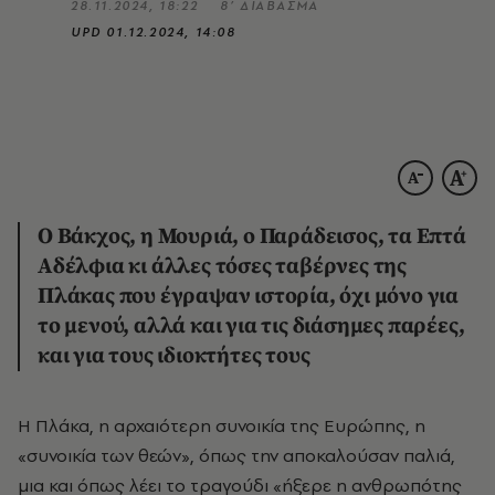
28.11.2024, 18:22
8’ ΔΙΑΒΑΣΜΑ
UPD
01.12.2024, 14:08
Ο Βάκχος, η Μουριά, ο Παράδεισος, τα Επτά
Αδέλφια κι άλλες τόσες ταβέρνες της
Πλάκας που έγραψαν ιστορία, όχι μόνο για
το μενού, αλλά και για τις διάσημες παρέες,
και για τους ιδιοκτήτες τους
Η Πλάκα, η αρχαιότερη συνοικία της Ευρώπης, η
«συνοικία των θεών», όπως την αποκαλούσαν παλιά,
μια και όπως λέει το τραγούδι «ήξερε η ανθρωπότης