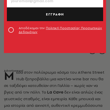
ΕΓΓΡΑΦΗ
Αποδέχομαι την
Πολιτική Προστασίας Προσωπικών
Δεδομένων
Μ
έσα στον πολύχρωμο κόσμο του Athens Street
Hub ξεπροβάλλει μια καντίνα-wine bar που θα
σε ταξιδέψει κατευθείαν στη Γαλλία – χωρίς καν να
βγεις από την πόλη. Το
La Cave
δεν είναι απλώς ένας
γευστικός σταθμός, είναι εμπειρία. Κάθε μπουκιά και
μια ιστορία: από αχνιστή, αυθεντική κρεμμυδόσουπα