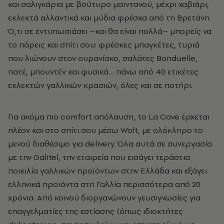
και σαλιγκάρια με βούτυρο μαϊντανού, μέχρι χαβιάρι,
εκλεκτά αλλαντικά και μύδια φρέσκα από τη Βρετάνη.
Ό,τι σε εντυπωσιάσει –και θα είναι πολλά– μπορείς να
το πάρεις και σπίτι σου: φρέσκες μπαγκέτες, τυριά
που λιώνουν στον ουρανίσκο, σαλάτες Bonduelle,
πατέ, μπουντέν και φυσικά… πάνω από 40 ετικέτες
εκλεκτών γαλλικών κρασιών, όλες και σε ποτήρι.
Για ακόμα πιο comfort απόλαυση, το La Cave έρχεται
πλέον και στο σπίτι σου μέσω Wolt, με ολόκληρο το
μενού διαθέσιμο για delivery. Όλα αυτά σε συνεργασία
με την Galitel, την εταιρεία που εισάγει τεράστια
ποικιλία γαλλικών προϊόντων στην Ελλάδα και εξάγει
ελληνικά προϊόντα στη Γαλλία περισσότερα από 20
χρόνια. Από κοινού διοργανώνουν γευσιγνωσίες για
επαγγελματίες της εστίασης (όπως ιδιοκτήτες