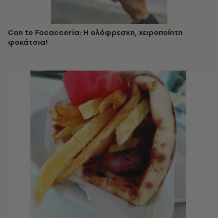
Con te Focacceria: Η ολόφρεσκη, χειροποίητη
φοκάτσια!