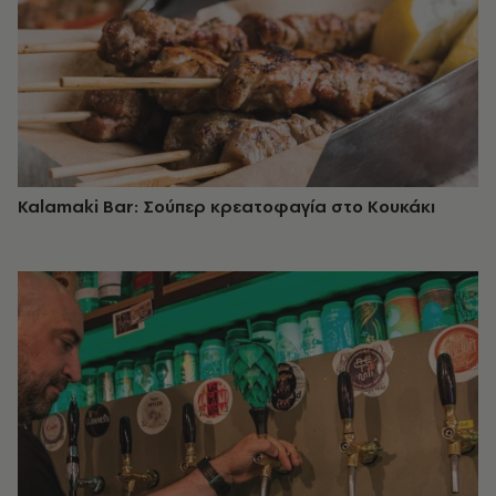
Kalamaki Bar: Σούπερ κρεατοφαγία στο Κουκάκι