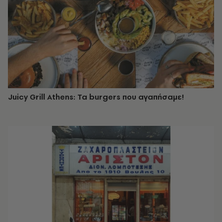
Juicy Grill Athens: Τα burgers που αγαπήσαμε!