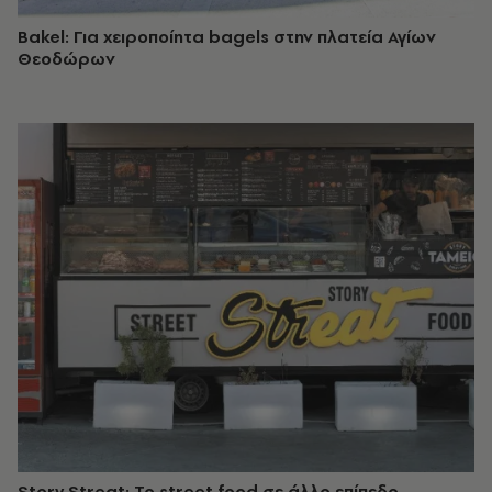
Bakel: Για χειροποίητα bagels στην πλατεία Αγίων
Θεοδώρων
Story Streat: To street food σε άλλο επίπεδο