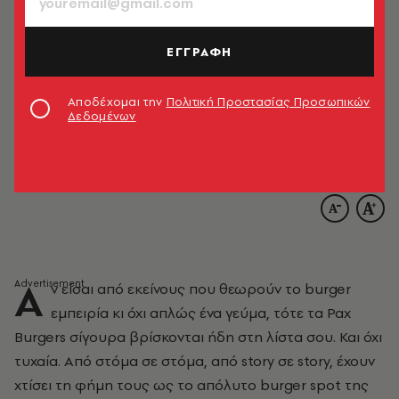
ΕΓΓΡΑΦΗ
Αποδέχομαι την
Πολιτική Προστασίας Προσωπικών
Δεδομένων
Α
ν είσαι από εκείνους που θεωρούν το burger
εμπειρία κι όχι απλώς ένα γεύμα, τότε τα Pax
Burgers σίγουρα βρίσκονται ήδη στη λίστα σου. Και όχι
τυχαία. Από στόμα σε στόμα, από story σε story, έχουν
χτίσει τη φήμη τους ως το απόλυτο burger spot της