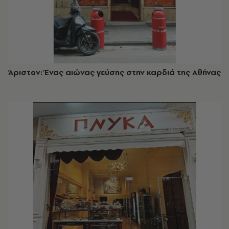
Άριστον: Ένας αιώνας γεύσης στην καρδιά της Αθήνας