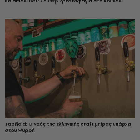
Kalamaki Bar: Σούπερ κρεατοφαγία στο Κουκάκι
Tapfield: Ο ναός της ελληνικής craft μπίρας υπάρχει
στου Ψυρρή