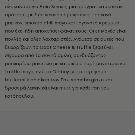
ολοκαίνουργιο Epic Smash, μία πραγματικά «επική»
πρόταση, με δύο smashed μπιφτέκια, τραγανό
μπέικον, smoked chili mayo και τηγανητό κρεμμύδι,
που έχει ήδη αποκτήσει φανατικούς. Οι επιλογές είναι
πολλές και όλες λαχταριστές. Ανάμεσα σε αυτές που
ξεχωρίζουν, το Goat Cheese & Truffle ξεφεύγει
σίγουρα από τα συνηθισμένα, συνδυάζοντας
μοσχαρίσιο μπιφτέκι με κατσικίσιο τυρί, μανιτάρια και
truffle mayo, ενώ το Oldboy με το περίφημο
buttermilk chicken των Pax, sriracha glaze και
δροσερά λαχανικά είναι must για κάθε fan του
κοτόπουλου.