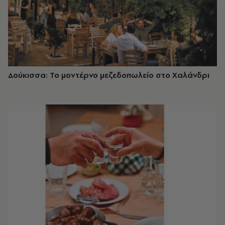
Δούκισσα: Το μοντέρνο μεζεδοπωλείο στο Χαλάνδρι