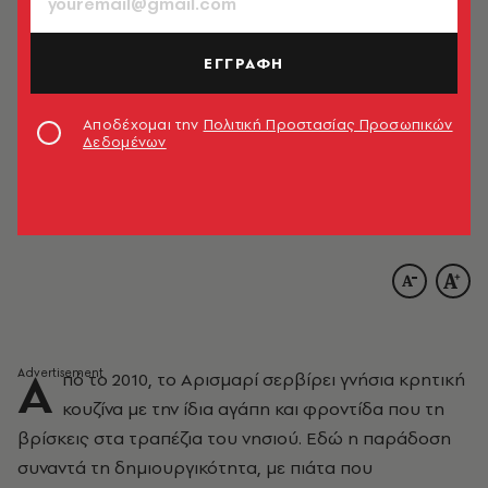
ΕΓΓΡΑΦΗ
Αποδέχομαι την
Πολιτική Προστασίας Προσωπικών
Δεδομένων
Α
πό το 2010, το Αρισμαρί σερβίρει γνήσια κρητική
κουζίνα με την ίδια αγάπη και φροντίδα που τη
βρίσκεις στα τραπέζια του νησιού. Εδώ η παράδοση
συναντά τη δημιουργικότητα, με πιάτα που