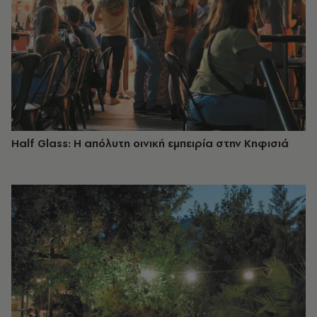
Half Glass: Η απόλυτη οινική εμπειρία στην Κηφισιά