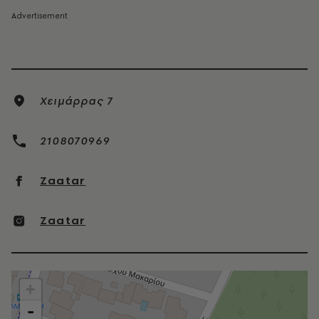
Χειμάρρας 7
2108070969
Zaatar
Zaatar
+
-