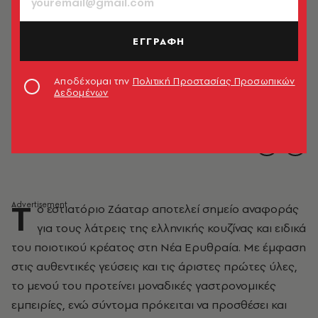
ΕΓΓΡΑΦΗ
Αποδέχομαι την
Πολιτική Προστασίας Προσωπικών
Δεδομένων
Τ
ο εστιατόριο Ζάαταρ αποτελεί σημείο αναφοράς
για τους λάτρεις της ελληνικής κουζίνας και ειδικά
του ποιοτικού κρέατος στη Νέα Ερυθραία. Με έμφαση
στις αυθεντικές γεύσεις και τις άριστες πρώτες ύλες,
το μενού του προτείνει μοναδικές γαστρονομικές
εμπειρίες, ενώ σύντομα πρόκειται να προσθέσει και