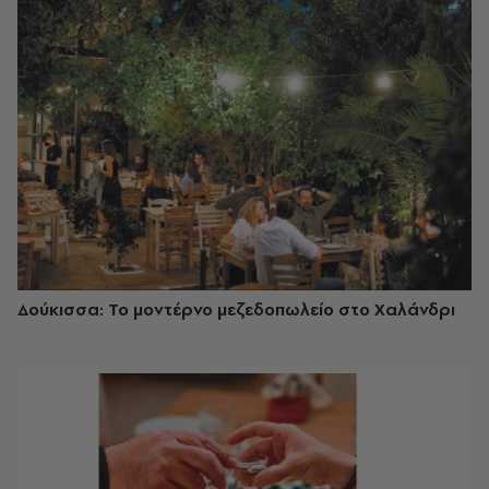
Δούκισσα: Το μοντέρνο μεζεδοπωλείο στο Χαλάνδρι