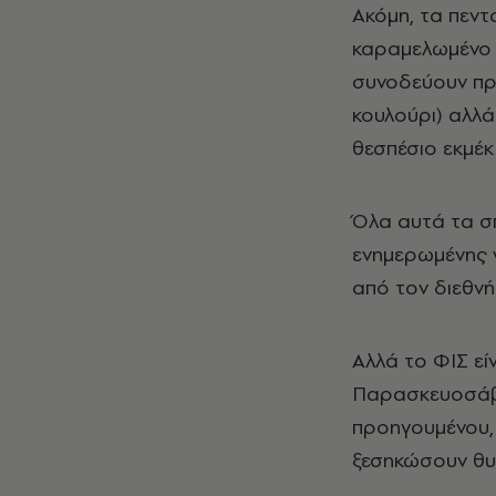
Ακόμη, τα πεντ
καραμελωμένο κ
συνοδεύουν προ
κουλούρι) αλλά
θεσπέσιο εκμέκ
Όλα αυτά τα σπ
ενημερωμένης w
από τον διεθνή
Αλλά το ΦΙΣ είν
Παρασκευοσάββα
προηγουμένου,
ξεσηκώσουν θυμ