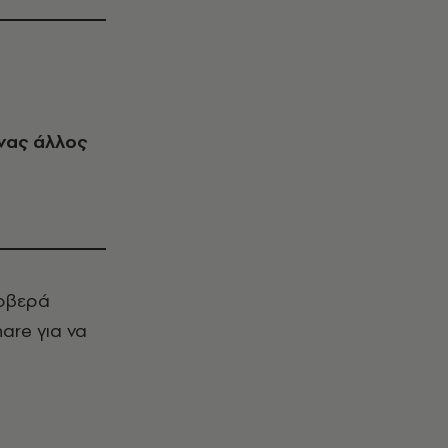
ένας άλλος
φοβερά
are για να