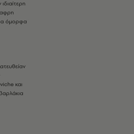
ν ιδιαίτερη
άλαφρη
, τα όμορφα
κατευθείαν
ς
viche και
υβαρλάκια