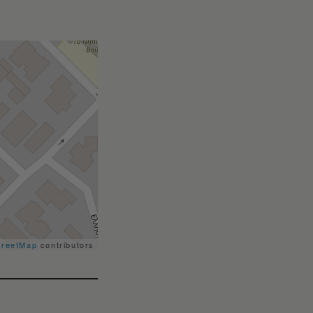
treetMap
contributors