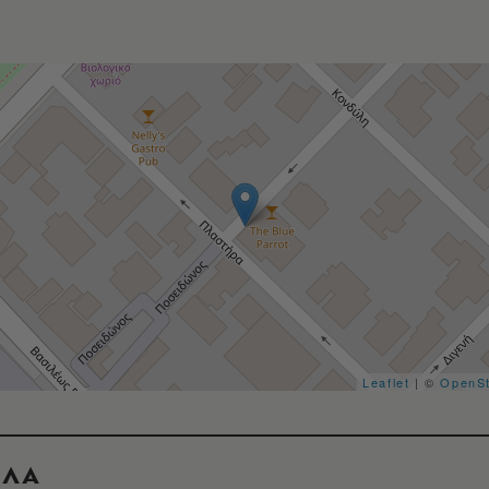
Leaflet
| ©
OpenS
ΟΛΑ