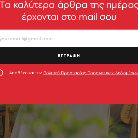
Tα καλύτερα άρθρα της ημέρα
έρχονται στο mail σου
ΕΓΓΡΑΦΗ
Αποδέχομαι την
Πολιτική Προστασίας Προσωπικών Δεδομένω