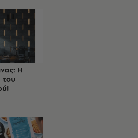
νας: Η
α του
ού!