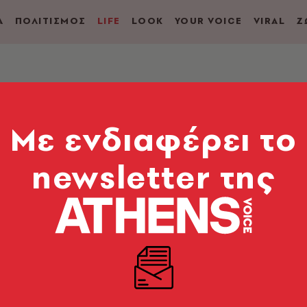
Α
ΠΟΛΙΤΙΣΜΟΣ
LIFE
LOOK
YOUR VOICE
VIRAL
Ζ
σομεζέδες
Mε ενδιαφέρει το
s: Τέλεια ψαροφαγία 
α
newsletter της
ου έρχονται απ’ όλο το Αιγαίο και σερβίρονται σε δ