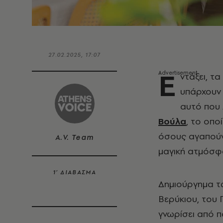
27.02.2025, 17:07
Ε
ντάξει, τ
υπάρχουν κ
αυτό που 
Βούλα
, το οπο
όσους αγαπούν 
A.V. Team
μαγική ατμόσφα
1’ ΔΙΑΒΑΣΜΑ
Δημιούργημα τ
Βερύκιου, του
γνωρίσει από π