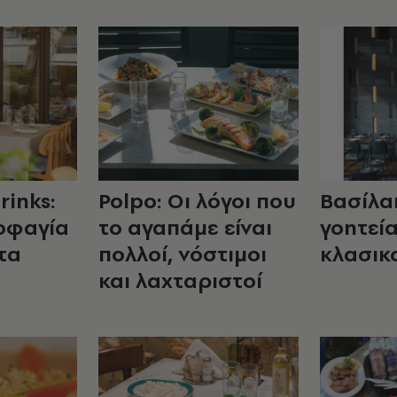
rinks:
Polpo: Οι λόγοι που
Βασίλαι
οφαγία
το αγαπάμε είναι
γοητεί
τα
πολλοί, νόστιμοι
κλασικ
και λαχταριστοί