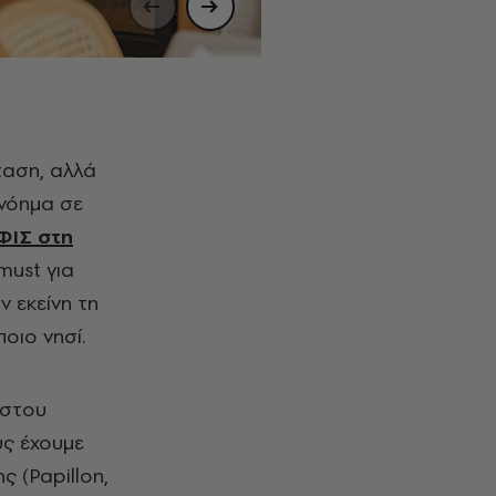
ταση, αλλά
 νόημα σε
ΦΙΣ στη
 must για
ν εκείνη τη
ποιο νησί.
ήστου
υς έχουμε
 (Papillon,