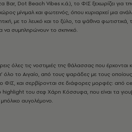
zza Bar, Dot Beach Vibes κ.ά.), το ΦΙΣ ξεχωρίζει για τη
 χώρος μίνιμαλ και φωτεινός, όπου κυριαρχεί μια αν
ητική, με το λευκό και το ξύλο, τα ψάθινα φωτιστικά
λα να συμπληρώνουν το σκηνικό.
ρεις όλες τις νοστιμιές της θάλασσας που έρχονται 
’ όλο το Αιγαίο, από τους ψαράδες με τους οποίου
ο ΦΙΣ, και σερβίρονται σε διάφορες μορφές: από ce
το highlight του σεφ Χάρη Κόσσυφα, που είναι τα γιο
 μπόλικο αυγολέμονο.