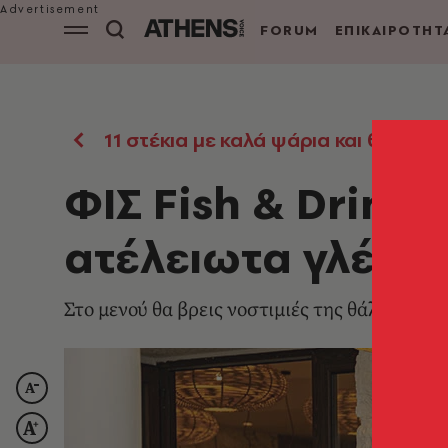
FORUM
ΕΠΙΚΑΙΡΟΤΗΤ
11 στέκια με καλά ψάρια και θαλασ
ΦΙΣ Fish & Drink
ατέλειωτα γλέντι
Στο μενού θα βρεις νοστιμιές της θάλασσας π