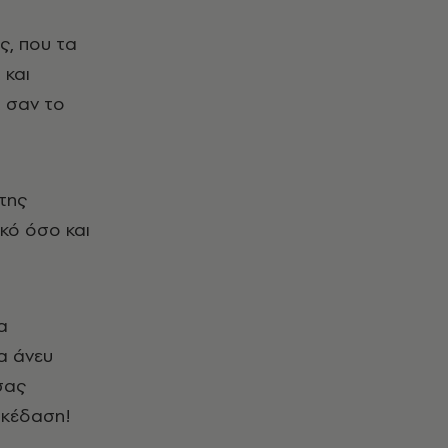
ς, που τα
 και
, σαν το
της
ικό όσο και
α
α άνευ
σας
σκέδαση!