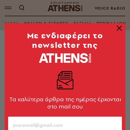
VOICE RADIO
ΓΕΥΣΗ
HEALTH & FITNESS
ΤΑΞΙΔΙΑ
ΠΕΡΙΒΑΛΛΟΝ
Mε ενδιαφέρει το
newsletter της
RESTO
Μαζωμός: Η ξεχωριστά νόστιμη
Απείρανθος της Νάξου στο κέντρο
του Χαλανδρίου
Με τυριά, πατάτες, κρεατικά από τη Νάξο σερβίρει
ατόφια τη γεύση του πανέμορφου χωριού
Tα καλύτερα άρθρα της ημέρας έρχονται
στο mail σου
Ελένη Ψυχούλη
17.02.2024, 10:17
2’ ΔΙΑΒΑΣΜΑ