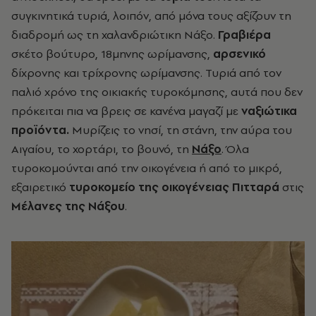
συγκινητικά τυριά, λοιπόν, από μόνα τους αξίζουν τη
διαδρομή ως τη χαλανδριώτικη Νάξο.
Γραβιέρα
σκέτο βούτυρο, 18μηνης ωρίμανσης,
αρσενικό
δίχρονης και τρίχρονης ωρίμανσης. Τυριά από τον
παλιό χρόνο της οικιακής τυροκόμησης, αυτά που δεν
πρόκειται πια να βρεις σε κανένα μαγαζί με
ναξιώτικα
προϊόντα.
Μυρίζεις το νησί, τη στάνη, την αύρα του
Αιγαίου, το χορτάρι, το βουνό, τη
Νάξο
. Όλα
τυροκομούνται από την οικογένεια ή από το μικρό,
εξαιρετικό
τυροκομείο της οικογένειας Πιτταρά
στις
Μέλανες της Νάξου
.