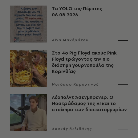
Τα YOLO της Πέμπτης
06.08.2026
Λίνα Μανδράκου
Στο 4ο Pig Floyd ακούς Pink
Floyd τρώγοντας την πιο
διάσημη γουρνοπούλα της
Κορινθίας
Νατάσσα Καρυστινού
Λέοπολντ Άσενμπρενερ: Ο
Νοστράδαμος της AI και το
στοίχημα των δισεκατομμυρίων
Λουκάς Βελιδάκης