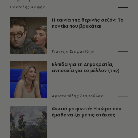
Παντελής Καψής
Η ταινία της θερινής σεζόν: Το
ποντίκι που βρυχάται
Γιάννης Στεφανίδης
Ελπίδα για τη Δημοκρατία,
ανησυχία για το μέλλον (της)
Αριστοτέλης Σταμούλας
Φωτιά με φωτιά: Η χώρα που
έμαθε να ζει με τις στάχτες