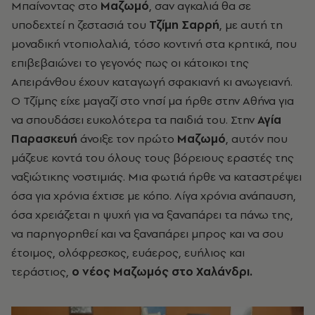
Μπαίνοντας στο
Μαζωμό
, σαν αγκαλιά θα σε
υποδεχτεί η ζεστασιά του
Τζίμη Σαρρή
, με αυτή τη
μοναδική ντοπιολαλιά, τόσο κοντινή στα κρητικά, που
επιβεβαιώνει το γεγονός πως οι κάτοικοι της
Απειράνθου έχουν καταγωγή σφακιανή κι ανωγειανή.
Ο Τζίμης είχε μαγαζί στο νησί μα ήρθε στην Αθήνα για
να σπουδάσει ευκολότερα τα παιδιά του. Στην
Αγία
Παρασκευή
άνοιξε τον πρώτο
Μαζωμό
, αυτόν που
μάζευε κοντά του όλους τους βόρειους εραστές της
ναξιώτικης νοστιμιάς. Μια φωτιά ήρθε να καταστρέψει
όσα για χρόνια έχτισε με κόπο. Λίγα χρόνια ανάπαυση,
όσα χρειάζεται η ψυχή για να ξαναπάρει τα πάνω της,
να παρηγορηθεί και να ξαναπάρει μπρος και να σου
έτοιμος, ολόφρεσκος, ευάερος, ευήλιος και
τεράστιος,
ο νέος Μαζωμός στο Χαλάνδρι.