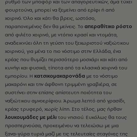
ρυθμό των μποφόρ και των απαγορευτικών, άμα τύχει
φουρτούνα, μπορεί να ξεμείνει από ερίφι ή από
χοιρινό. Όλο και κάτι θα βρεις, ωστόσο,
παραπονεμένος δεν θα μείνεις. Το
απεραθίτικο ρόστο
από φιλέτο χοιρινό, με ντόπιο κρασί και ντομάτα,
αναδεικνύει όλη τη γεύση του ξεχωριστού ναξιώτικου
χοιρινού, για μένα το πιο νόστιμο στην Ελλάδα, ένα
κρέας που θυμίζει περισσότερο μοσχάρι και κάτι από
κυνήγι και φυσικά, τίποτα από τα κλασικά χοιρινά του
εμπορίου. Η
κατσικομακαρονάδα
με το νόστιμο
μακαρόνι και την άφθονη τριμμένη γραβιέρα, σε
συστήνει στην επίσης απίστευτη ποιότητα του
ναξιώτικου αμνοερίφιου. Άρωμα λεπτό από γρασίδι,
κρέας τρυφερό, χωρίς λίπη. Στο τέλος, μας ήρθαν
λουκουμάδες με μέλι
του νησιού. Ευκόλως θα τους
προσπερνούσα, προκειμένου να τελειώσω με μια
ξανα-γύρα τυριά μαζί με τις τελευταίες σταγόνες της