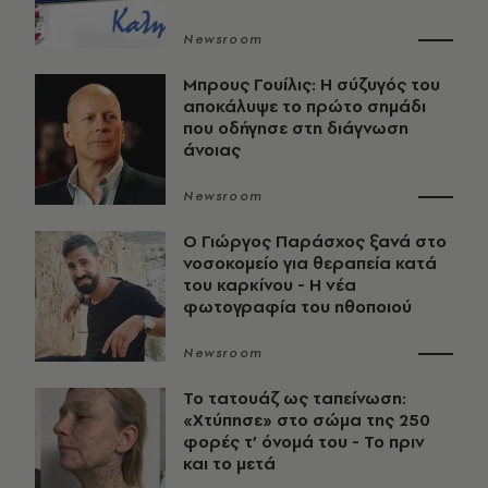
Newsroom
Μπρους Γουίλις: Η σύζυγός του
αποκάλυψε το πρώτο σημάδι
που οδήγησε στη διάγνωση
άνοιας
Newsroom
O Γιώργος Παράσχος ξανά στο
νοσοκομείο για θεραπεία κατά
του καρκίνου - Η νέα
φωτογραφία του ηθοποιού
Newsroom
Το τατουάζ ως ταπείνωση:
«Χτύπησε» στο σώμα της 250
φορές τ’ όνομά του - Το πριν
και το μετά