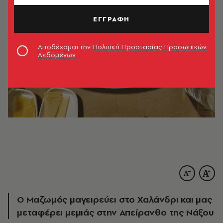
ΕΓΓΡΑΦΗ
Αποδέχομαι την
Πολιτική Προστασίας Προσωπικών
Δεδομένων
Ο Μαζωμός μαγειρεύει στο Χαλάνδρι και μας
μεταφέρει μεμιάς στην Απείρανθο της Νάξου