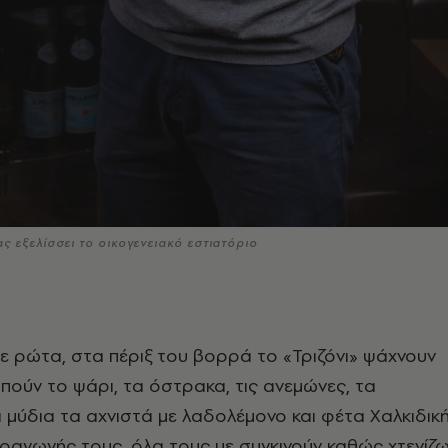
 εξελίσσει το οικογενειακό εστιατόριο
ε ρώτα, στα πέριξ του βορρά το «Τριζόνι» ψάχνουν
ούν το ψάρι, τα όστρακα, τις ανεμώνες, τα
μύδια τα αχνιστά με λαδολέμονο και φέτα Χαλκιδικ
ραγωγής τους, όλα τους με συγκινούν καθώς χτενίζ