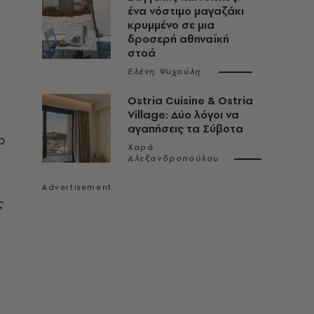
ένα νόστιμο μαγαζάκι
κρυμμένο σε μια
δροσερή αθηναϊκή
στοά
Ελένη Ψυχούλη
Ostria Cuisine & Ostria
Village: Δύο λόγοι να
αγαπήσεις τα Σύβοτα
ο
Χαρά
Αλεξανδροπούλου
ς