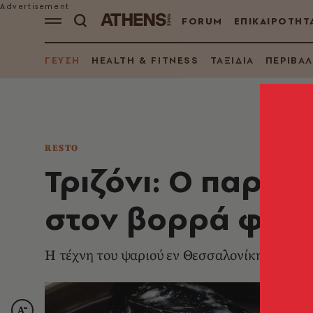
FORUM
ΕΠΙΚΑΙΡΟΤΗΤ
ΓΕΥΣΗ
HEALTH & FITNESS
ΤΑΞΙΔΙΑ
ΠΕΡΙΒΑ
RESTO
Τριζόνι: Ο παρά
στον βορρά φέτο
Η τέχνη του ψαριού εν Θεσσαλονίκη