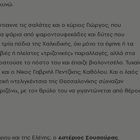
υνώ.
φτιαχνε τις σαλάτες και ο κύριος Γιώργος, που
α ψάρια από ψαροντουφεκάδες και δύτες που
τρία πόδια της Χαλκιδικής, όχι μόνο τα έψηνε ή τα
βιές ή πλείστες «τριζονικές» παραλλαγές, αλλά στα
ρατούσε το πόστο του και έπαιζε βιολοντσέλο. Τυχαί
 και ο Νίκος Γαβριήλ Πεντζίκης; Καθόλου. Και ο λαός
τική ιντελιγκέντσια της Θεσσαλονίκης σύχναζαν
ριζόνι», με τον θρύλο του να γιγαντώνεται από θέρο
γιου και της Ελένης, ο
Αστέριος Σουσούρας
,