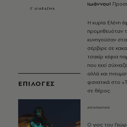
Ιωάννου!
Προσκ
3’ ΔΙΑΒΑΣΜΑ
Η κυρία Ελένη έ
προμηθευόταν τ
κυνηγούσαν στα 
σέρβιρε σε κακα
τσακίρ κέφια πα
που εκεί σύχναζε
αλλά και πνευμα
φανατικά στο «Τ
EΠΙΛΟΓΈΣ
σε θέρος.
Ο γιος του Γεώρ