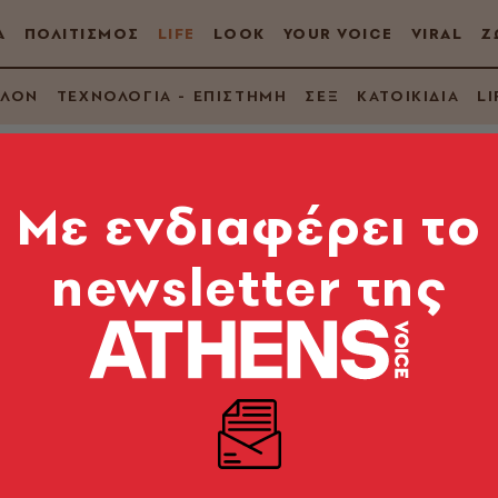
Α
ΠΟΛΙΤΙΣΜΟΣ
LIFE
LOOK
YOUR VOICE
VIRAL
Ζ
ΛΛΟΝ
ΤΕΧΝΟΛΟΓΙΑ - ΕΠΙΣΤΗΜΗ
ΣΕΞ
ΚΑΤΟΙΚΙΔΙΑ
LI
Mε ενδιαφέρει το
newsletter της
δεισος της ψαροφαγί
ς κλείνει 40 χρόνια