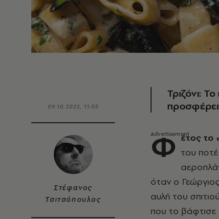
Τριζόνι: Τ
προσφέρει 
09.10.2022, 11:05
Φ
έτος το 
του ποτέ
αεροπλάν
όταν ο Γεώργιο
Στέφανος
αυλή του σπιτιο
Τσιτσόπουλος
που το βάφτισε 