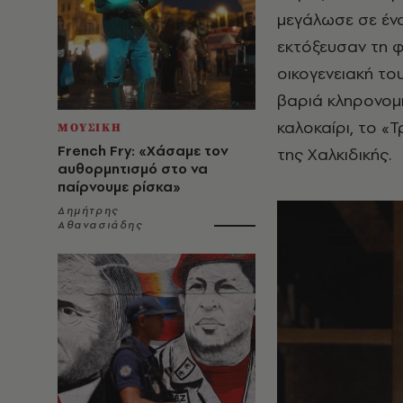
μεγάλωσε σε ένα
εκτόξευσαν τη φ
οικογενειακή του
βαριά κληρονομι
καλοκαίρι, το «
ΜΟΥΣΙΚΗ
French Fry: «Χάσαμε τον
της Χαλκιδικής.
αυθορμητισμό στο να
παίρνουμε ρίσκα»
Δημήτρης
Αθανασιάδης