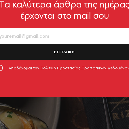
Tα καλύτερα άρθρα της ημέρα
έρχονται στο mail σου
ΕΓΓΡΑΦΗ
Αποδέχομαι την
Πολιτική Προστασίας Προσωπικών Δεδομένω