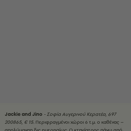
Jackie and Jino
- Σοφία Αυγερινού Κερατέα, 697
200865, € 15.
Περιφραγμένοι χώροι 6 τ.μ. ο καθένας –
απολύμανση δις ημερησίως. Ο κτηνίατρος πάνω από