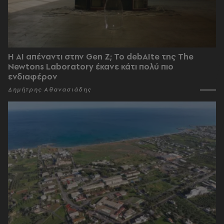
Η AI απέναντι στην Gen Z; Το debAIte της The
Newtons Laboratory έκανε κάτι πολύ πιο
ενδιαφέρον
Δημήτρης Αθανασιάδης