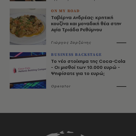
ON MY ROAD
Ταβέρνα Ανδρέας: κρητική
κουζίνα και μοναδική θέα στην
Αγία Τριάδα Ρεθύμνου
Γιώργος Ζαρζώνης
BUSINESS BACKSTAGE
Το νέο στοίχημα της Coca-Cola
- Οι μισθοί των 10.000 ευρώ -
Ψηφίσατε για το ευρώ;
Operator