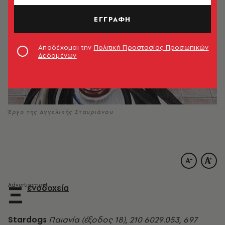
ΕΓΓΡΑΦΗ
Αποδέχομαι την
Πολιτική Προστασίας Προσωπικών
Δεδομένων
Έργο της Αγγελικής Σταυριάνου
Ξ
ενοδοχεία
Stardogs
Παιανία (έξοδος 18), 210 6029.053, 697