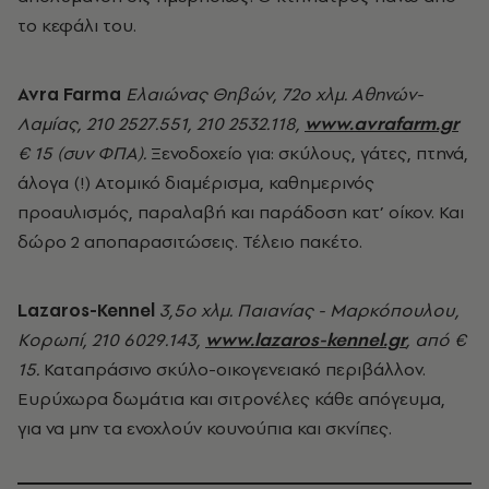
το κεφάλι του.
Avra Farma
Ελαιώνας Θηβών, 72ο χλμ. Αθηνών-
Λαμίας, 210 2527.551, 210 2532.118,
www.avrafarm.gr
€ 15 (συν ΦΠΑ).
Ξενοδοχείο για: σκύλους, γάτες, πτηνά,
άλογα (!) Ατομικό διαμέρισμα, καθημερινός
προαυλισμός, παραλαβή και παράδοση κατ’ οίκον. Και
δώρο 2 αποπαρασιτώσεις. Τέλειο πακέτο.
Lazaros-Kennel
3,5ο χλμ. Παιανίας - Μαρκόπουλου,
Κορωπί, 210 6029.143,
www.lazaros-kennel.gr
, από €
15.
Καταπράσινο σκύλο-οικογενειακό περιβάλλον.
Ευρύχωρα δωμάτια και σιτρονέλες κάθε απόγευμα,
για να μην τα ενοχλούν κουνούπια και σκνίπες.