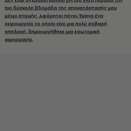
Δεν έχω ανεβάσει κάποιο βίντεο γιατί πέρασα την
πιο δύσκολη βδομάδα της αποκατάστασής μου
μέχρι στιγμής. Αφόρητοι πόνοι. Έκανα ένα
χειρουργείο το οποίο είχε μια πολύ σοβαρή
επιπλοκή, δημιουργήθηκε μια εσωτερική
αιμορραγία.