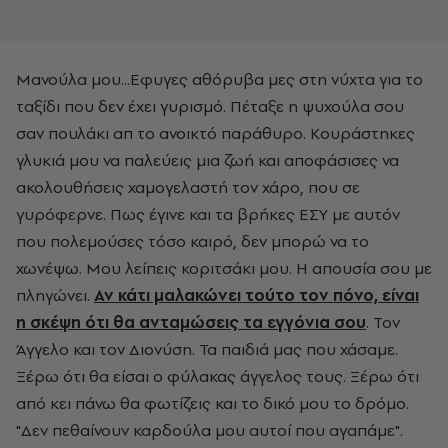
Μανούλα μου...Εφυγες αθόρυβα μες στη νύχτα για το
ταξίδι που δεν έχει γυρισμό. Πέταξε η ψυχούλα σου
σαν πουλάκι απ το ανοικτό παράθυρο. Κουράστηκες
γλυκιά μου να παλεύεις μια ζωή και αποφάσισες να
ακολουθήσεις χαμογελαστή τον χάρο, που σε
γυρόφερνε. Πως έγινε και τα βρήκες ΕΣΥ με αυτόν
που πολεμούσες τόσο καιρό, δεν μπορώ να το
χωνέψω. Μου λείπεις κοριτσάκι μου. Η απουσία σου με
πληγώνει.
Αν κάτι μαλακώνει τούτο τον πόνο, είναι
η σκέψη ότι θα ανταμώσεις τα εγγόνια σου
. Τον
Άγγελο και τον Διονύση. Τα παιδιά μας που χάσαμε.
Ξέρω ότι θα είσαι ο φύλακας άγγελος τους. Ξέρω ότι
από κει πάνω θα φωτίζεις και το δικό μου το δρόμο.
"Δεν πεθαίνουν καρδούλα μου αυτοί που αγαπάμε".