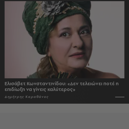
Ελισάβετ Κωνσταντινίδου: «Δεν τελειώνει ποτέ η
επιδίωξη να γίνεις καλύτερος»
Δημήτρης Καραθάνος