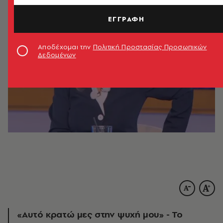
ΕΓΓΡΑΦΗ
Αποδέχομαι την
Πολιτική Προστασίας Προσωπικών
Δεδομένων
«Αυτό κρατώ μες στην ψυχή μου» - Το