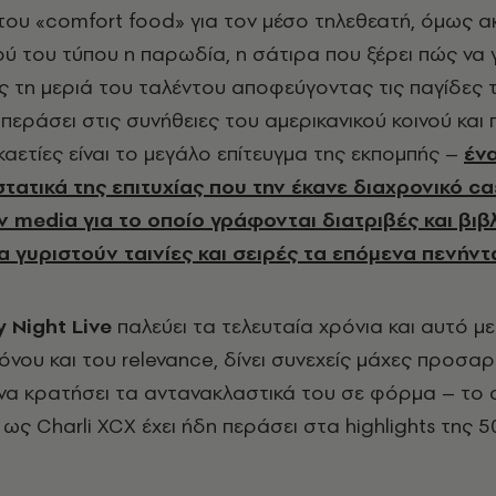
του «comfort food» για τον μέσο τηλεθεατή, όμως 
ού του τύπου η παρωδία, η σάτιρα που ξέρει πώς να γ
ς τη μεριά του ταλέντου αποφεύγοντας τις παγίδες 
περάσει στις συνήθειες του αμερικανικού κοινού και
εκαετίες είναι το μεγάλο επίτευγμα της εκπομπής –
έν
τατικά της επιτυχίας που την έκανε διαχρονικό ca
media για το οποίο γράφονται διατριβές και βιβλί
 γυριστούν ταινίες και σειρές τα επόμενα πενήντ
y
Night
Live
παλεύει τα τελευταία χρόνια και αυτό μ
όνου και του relevance, δίνει συνεχείς μάχες προσα
α κρατήσει τα αντανακλαστικά του σε φόρμα – το 
ως Charli XCX έχει ήδη περάσει στα highlights της 5