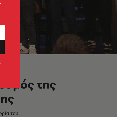
ς
ν
θεσμός της
σης
ορία του