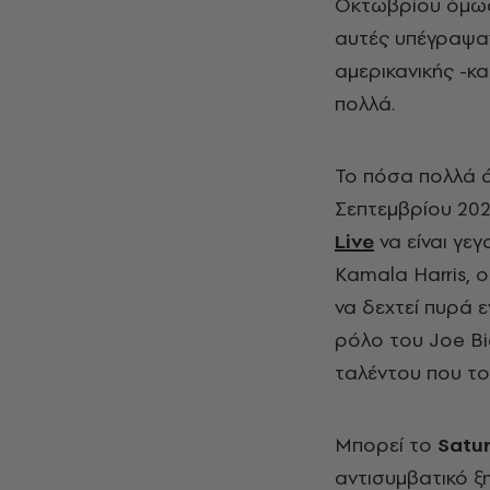
Οκτωβρίου όμως,
αυτές υπέγραψαν
αμερικανικής -κ
πολλά.
Το πόσα πολλά ά
Σεπτεμβρίου 202
Live
να είναι γεγ
Kamala Harris, 
να δεχτεί πυρά 
ρόλο του Joe Bi
ταλέντου που το 
Μπορεί το
Satu
αντισυμβατικό ξ