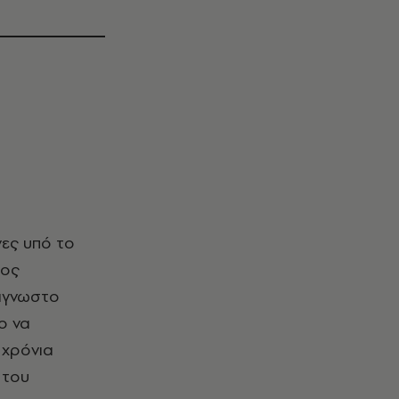
φος
 άγνωστο
ο να
 χρόνια
 του