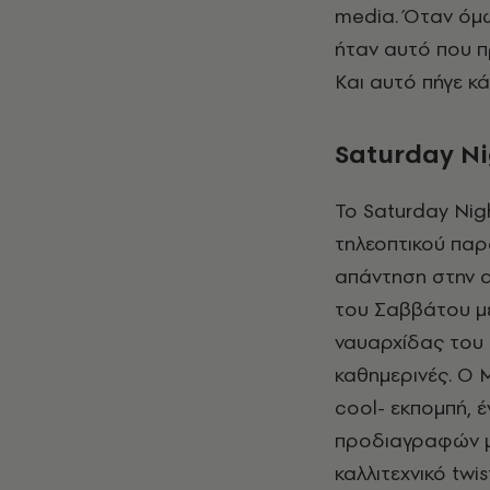
media. Όταν όμω
ήταν αυτό που π
Και αυτό πήγε κά
Saturday
Ni
Το Saturday Nig
τηλεοπτικού παρ
απάντηση στην α
του Σαββάτου με
ναυαρχίδας του 
καθημερινές. Ο 
cool- εκπομπή, 
προδιαγραφών με
καλλιτεχνικό twi