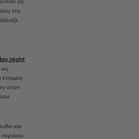
θονταν σε
αίου της
 άλλαζε
day
Night
h ως
n έτοιμος
ey στον
 του
λευθο και
ι περάσει