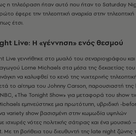
ς η τηλεόραση ήταν αυτό που ήταν το Saturday Nig
ρώτο έφερε την τηλεοπτική αναρχία στην τηλεοπτική 
πως έτσι.
ght
Live
: H
«γέννηση» ενός θεσμού
ht Live γεννήθηκε στο μυαλό του σεναριογράφου και
αγωγού Lorne Michaels στα μέσα της δεκαετίας του ’
νάγκη να καλυφθεί το κενό της νυχτερινής τηλεοπτικ
τά το αίτημα του Johnny Carson, παρουσιαστή της l
NBC, «The Tonight Show» για μεταφορά του show τι
Michaels εμπνεύστηκε μια πρωτότυπη, υβριδική -befor
ένα variety show βασισμένη στην κωμωδία υψηλών
 ισχυρές νότες πολιτικής σάτιρας και ένα μουσικό 
st. Με τη βοήθεια του διευθυντή της late night ζώνης