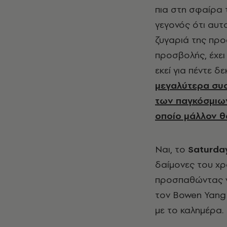
πια στη σφαίρα 
γεγονός ότι αυτ
ζυγαριά της προ
προσβολής, έχει 
εκεί για πέντε δ
μεγαλύτερα συσ
των παγκόσμιων 
οποίο μάλλον θα
Ναι, το
Saturda
δαίμονες του χρ
προσπαθώντας ν
τον Bowen Yang 
με το καλημέρα.