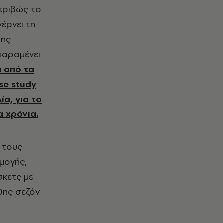
ακριβώς το
έρνει τη
της
 παραμένει
α από τα
se study
α, για το
α χρόνια.
ε τους
ρμογής,
σκετς με
0ης σεζόν