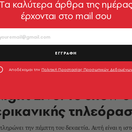
Tα καλύτερα άρθρα της ημέρα
έρχονται στο mail σου
ΕΓΓΡΑΦΗ
via Getty Images
Αποδέχομαι την
Πολιτική Προστασίας Προσωπικών Δεδομένω
TV & MEDIA
ight Live: To show 
ρικανικής τηλεόρα
ληρώνει την πέμπτη του δεκαετία. Αυτή είναι η ιστ