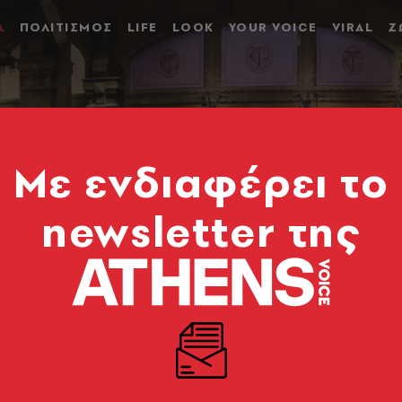
Α
ΠΟΛΙΤΙΣΜΟΣ
LIFE
LOOK
YOUR VOICE
VIRAL
Ζ
Mε ενδιαφέρει το
newsletter της