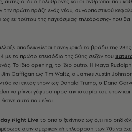
 αυτές οι δύο πολυθρόνες και οι άνθρωποι που κά
 την πρώτη πράξη ενός νέου, συναρπαστικού κεφαλ
αι ως εκ τούτου της παγκόσμιας τηλεόρασης- που θα
λλαξε αποδεικνύεται πανηγυρικά το βράδυ της 28ης
4 με το πρώτο επεισόδιο της 50ης σεζόν του
Satur
ονός. Το ίδιο opening, το ίδιο outro. Η Maya Rudolp
ο Jim Gaffigan ως Tim Waltz, o James Austin Johnso
εντός και εκτός show ως Donald Trump, ο Dana Carv
den να ρίχνει γέφυρα προς την ιστορία του show και
έκανε αυτό που είναι.
rday
Night
Live
το οποίο ξεκίνησε ως ό,τι πιο ρηξικέ
ημέρωσε στην αμερικανική τηλεόραση των 70s να έχε