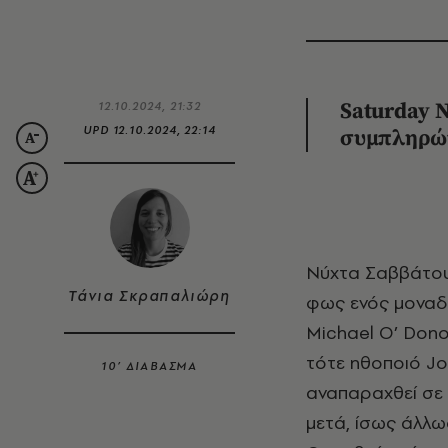
12.10.2024, 21:32
Saturday
N
UPD
12.10.2024, 22:14
συμπληρών
Νύχτα Σαββάτου, 11 Οκτωβρίου 1975. Studio 8Η, NBC. Δύο πολυθρόνες υπό το
Τάνια Σκραπαλιώρη
φως ενός μοναδι
Michael O’ Dono
τότε ηθοποιό Jo
10’ ΔΙΑΒΑΣΜΑ
αναπαραχθεί σε 
μετά, ίσως άλλωσ