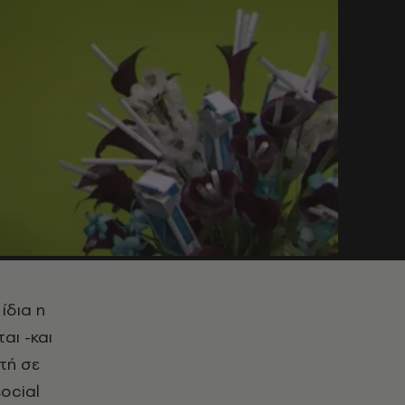
ίδια η
αι -και
τή σε
ocial