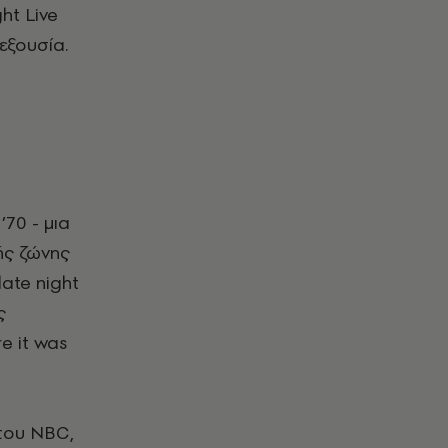
ht Live
εξουσία.
70 - μια
ής ζώνης
ate night
ς
e it was
–
 του NBC,