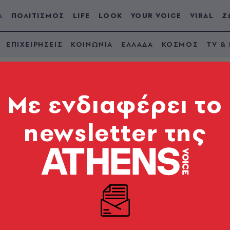
Α
ΠΟΛΙΤΙΣΜΟΣ
LIFE
LOOK
YOUR VOICE
VIRAL
Ζ
ΕΠΙΧΕΙΡΗΣΕΙΣ
ΚΟΙΝΩΝΙΑ
ΕΛΛΑΔΑ
ΚΟΣΜΟΣ
TV &
Mε ενδιαφέρει το
newsletter της
ήρη Τσόγκα: Διαρκή
ο θέατρο με την
ν αδιάλειπτη παρουσ
νικά από τη ζωή