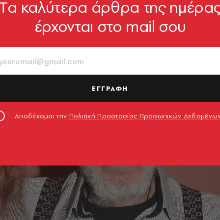
Tα καλύτερα άρθρα της ημέρα
έρχονται στο mail σου
ΕΓΓΡΑΦΗ
Αποδέχομαι την
Πολιτική Προστασίας Προσωπικών Δεδομένω