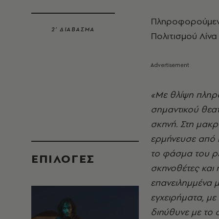
Πληροφορούμενη
2’ ΔΙΑΒΑΣΜΑ
Πολιτισμού Λίν
«Με θλίψη πληρ
σημαντικού θεα
σκηνή. Στη μακρ
ερμήνευσε από π
το φάσμα του ρ
EΠΙΛΟΓΈΣ
σκηνοθέτες και 
επανειλημμένα με
εγχειρήματα, με
διηύθυνε με το 