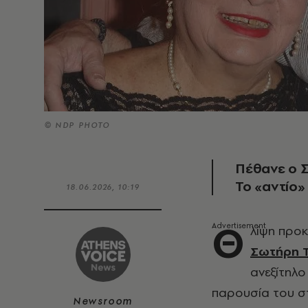
© NDP PHOTO
Πέθανε ο Σ
Το «αντίο»
18.06.2026, 10:19
Θ
λίψη προ
Σωτήρη Τ
ανεξίτηλο
παρουσία του στ
Newsroom