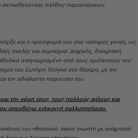
ι σκηνοθετώντας πλήθος παραστάσεων.
πήρξε και η προσφορά του στις νεότερες γενιές, ως
λές σχολές και σεμινάρια. Διαρκής, διακριτική,
καθολικά αναγνωρισμένη από τους ομότεχνούς του
ορά του Σωτήρη Τσόγκα στο θέατρο, με την
ι την αδιάλειπτη παρουσία του.
και την κόρη τους, τους πολλούς φίλους και
υ απευθύνω ειλικρινή συλλυπητήρια».
 θανάτου του ηθοποιού έκανε γνωστή με ανάρτησή
κά δίκτυα ο Σπύρος Μπιμπίλας.