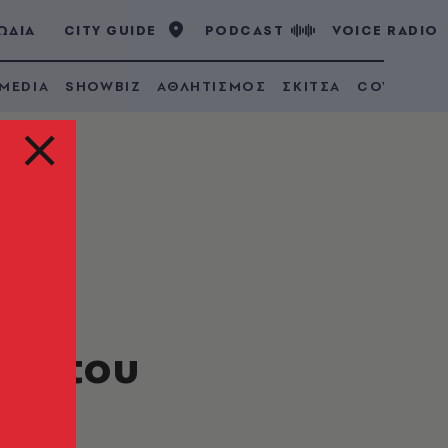
ΩΔΙΑ
CITY GUIDE
PODCAST
VOICE RADIO
 MEDIA
SHOWBIZ
ΑΘΛΗΤΙΣΜΟΣ
ΣΚΙΤΣΑ
COVID 19
ς η
ία του