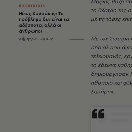
Μαίρης Ραζή που
ΚΑΤΟΙΚΙΔΙΑ
το θέατρο της ο
Νίκος Χρυσάκης: Το
με τις τόσες επιτ
πρόβλημα δεν είναι τα
αδέσποτα, αλλά οι
άνθρωποι
Με τον Σωτήρη 
Δήμητρα Γκρους
σήριαλ που άφη
τελειομανής, ερ
το έδειχνε καθη
δημιούργησαν. Κ
ηθοποιό και φίλ
Σωτήρη».