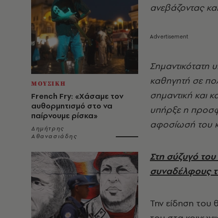
ανεβάζοντας κα
Σημαντικότατη υ
καθηγητή σε πολ
ΜΟΥΣΙΚΗ
σημαντική και 
French Fry: «Χάσαμε τον
αυθορμητισμό στο να
υπήρξε η προσφ
παίρνουμε ρίσκα»
αφοσίωσή του κα
Δημήτρης
Αθανασιάδης
Στη σύζυγό του 
συναδέλφους το
Την είδηση του
του στα κοινωνι